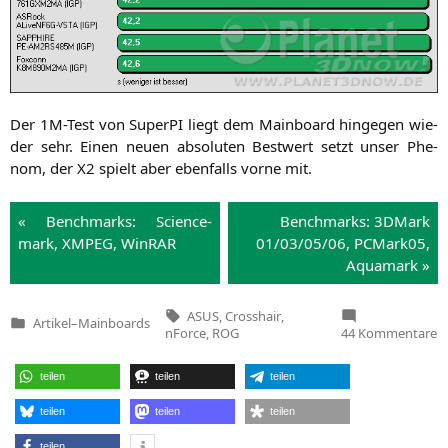
Der 1M-Test von Super­PI liegt dem Main­board hin­ge­gen wie­
der sehr. Einen neu­en abso­lu­ten Best­wert setzt unser Phe­
nom, der
X2
spielt aber eben­falls vor­ne mit.
« Bench­marks: Sci­ence­
Bench­marks: 3DMark
mark,
XMPEG
, Win­RAR
01/03/05/06, PCMark05,
Aquamark »
Tags:
ASUS
,
Crosshair
,
Artikel
–
Mainboards
Veröffentlicht
z
nForce
,
ROG
44 Kommentare
in
A
C
II
teilen
teilen
teilen
F
(
N
n
teilen
teilen
teilen
7
teilen