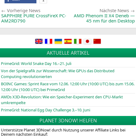
Beitragsnavigation
Vorherige
Vorherige News
Nächste News
News:
SAPPHIRE
PURE
CrossFireX
PC-
AMD
Phenom
II
X4
Deneb —
AM2RD790
45 nm für den Desktop
AKTUELLE ARTIKEL
PrimeGrid: World Snake Day 16.–21. Juli
Von der Spielgrafik zur Wissenschaft: Wie GPUs das Distributed
Computing revolutionierten
BOINC
Games: Sprint Race vom 12.06. 12:00 Uhr (10:00
UTC
) bis zum 15.06.
12:00 Uhr (10:00
UTC
) bei PrimeGrid
AMDs X3D-Revolution: Wie ein Speicher-Experiment den CPU-Markt
umkrempelte
PrimeGrid: National Egg Day Challenge 3.–10. Juni
PLANET 3DNOW! HELFEN
Unterstütze Planet 3DNow! durch Nutzung unserer Affiliate Links bei
Deinem nächsten Einkauf: