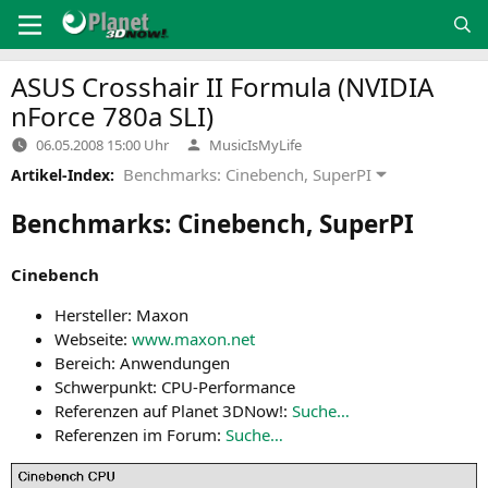
Zum
Inhalt
springen
ASUS
Crosshair
II
Formula (
NVIDIA
nForce 780a
SLI
)
Verfasst
06.05.2008 15:00 Uhr
MusicIsMyLife
von
Benchmarks: Cinebench, SuperPI
Artikel-Index:
Benchmarks: Cinebench, SuperPI
Cine­bench
Her­stel­ler: Maxon
Web­sei­te:
www.maxon.net
Bereich: Anwen­dun­gen
Schwer­punkt: CPU-Performance
Refe­ren­zen auf Pla­net 3DNow!:
Suche…
Refe­ren­zen im Forum:
Suche…