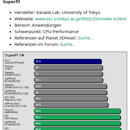
Super­PI
Her­stel­ler: Kana­da Lab. Uni­ver­si­ty of Tokyo
Web­sei­te:
www.ecc.u‑tokyo.ac.jp/
ENGLISH
/index‑e.html
Bereich: Anwen­dun­gen
Schwer­punkt: CPU-Performance
Refe­ren­zen auf Pla­net 3DNow!:
Suche…
Refe­ren­zen im Forum:
Suche…