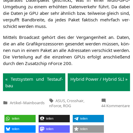
sepa­ra­tes Daten­pa­ket geschickt, was in einer Mul­ti-GPU-
Umge­bung zu einem erhöh­ten Daten­ver­kehr führt. Da dabei
die Daten je
GPU
aber sehr ähn­lich bzw. teil­wei­se gleich sind,
ver­pufft Band­brei­te, da jedes Paket fak­tisch mehr­fach ver­
schickt wer­den muss.
Mit­tels Broad­cast gehört dies der Ver­gan­gen­heit an. Daten,
die an alle Gra­fik­pro­zes­so­ren gesen­det wer­den müs­sen, kön­
nen nun in einem Paket an alle Adres­sa­ten ver­schickt wer­den.
Die Ver­tei­lung auf die ein­zel­nen GPUs erfolgt anschlie­ßend
durch den Zusatz­chip nForce 200.
« Test­sys­tem und Test­auf­
Hybrid Power / Hybrid
SLI
»
bau
Tags:
ASUS
,
Crosshair
,
Artikel
–
Mainboards
Veröffentlicht
z
nForce
,
ROG
44 Kommentare
in
A
C
II
teilen
teilen
teilen
F
(
N
n
teilen
teilen
teilen