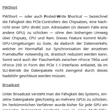
PWShort
PWShort — oder auch
P
osted-
W
rite
S
hort­cut — bezeich­net
die Fähig­keit des PCIe-Con­trol­lers des Chip­sat­zes, eine Nach­
richt einer
GPU
direkt zum Adres­sa­ten (in die­sem Fal­le eine
ande­re
GPU
) zu schi­cken — ohne den bis­he­ri­gen Umweg
über Chip­satz,
CPU
und Ram. Die­ses Fea­ture kommt Mul­ti-
GPU-Umge­bun­gen zu Gute, da dadurch der Daten­ver­kehr,
wel­cher im Nor­mal­fall zur Syn­chro­ni­sa­ti­on der ein­zel­nen
Frame­buf­fer not­wen­dig ist, dras­tisch redu­ziert wer­den kann.
Somit wird auch der Fla­schen­hals zwi­schen nForce 780a und
nForce 200 in Form des PCIe 1.1‑Interfaces ent­las­tet, da im
SLI-Betrieb die Daten­pa­ke­te nicht zwin­gend durch die­ses
Nadel­öhr geschleust wer­den müssen.
Broad­cast
Unter Broad­cast ver­steht man die Fähig­keit des Sys­tems, ein­
zel­ne Daten­pa­ke­te gleich­zei­tig an meh­re­re GPUs zu schi­cken.
Im her­kömm­li­chen Ver­fah­ren wur­de bis­her für jede
GPU
ein