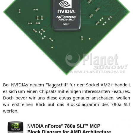
Bei NVI­DI­As neu­em Flagg­schiff für den Sockel
AM2
+ han­delt
es sich um einen Chip­satz mit eini­gen inter­es­san­ten Fea­tures.
Doch bevor wir uns die­se etwas genau­er anschau­en, wol­len
wir erst einen Blick auf das Block­dia­gramm des 780a
SLI
werfen.