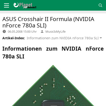
Zum
Inhalt
springen
ASUS
Crosshair
II
Formula (
NVIDIA
nForce 780a
SLI
)
Verfasst
06.05.2008 15:00 Uhr
MusicIsMyLife
von
Informationen zum NVIDIA nForce 780a SLI
Artikel-Index:
Informationen zum
NVIDIA
nForce
780a
SLI