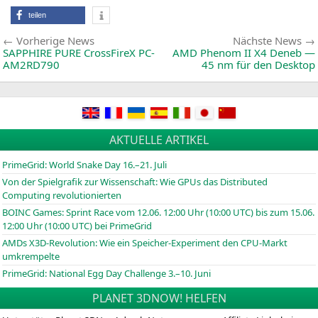
7
teilen
Beitragsnavigation
Vorherige
Vorherige News
Nächste News
News:
SAPPHIRE
PURE
CrossFireX
PC-
AMD
Phenom
II
X4
Deneb —
AM2RD790
45 nm für den Desktop
AKTUELLE ARTIKEL
PrimeGrid: World Snake Day 16.–21. Juli
Von der Spielgrafik zur Wissenschaft: Wie GPUs das Distributed
Computing revolutionierten
BOINC
Games: Sprint Race vom 12.06. 12:00 Uhr (10:00
UTC
) bis zum 15.06.
12:00 Uhr (10:00
UTC
) bei PrimeGrid
AMDs X3D-Revolution: Wie ein Speicher-Experiment den CPU-Markt
umkrempelte
PrimeGrid: National Egg Day Challenge 3.–10. Juni
PLANET 3DNOW! HELFEN