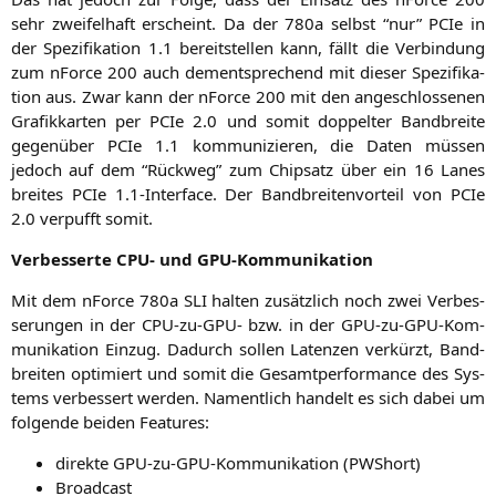
sehr zwei­fel­haft erscheint. Da der 780a selbst “nur” PCIe in
der Spe­zi­fi­ka­ti­on 1.1 bereit­stel­len kann, fällt die Ver­bin­dung
zum nForce 200 auch dem­entspre­chend mit die­ser Spe­zi­fi­ka­
ti­on aus. Zwar kann der nForce 200 mit den ange­schlos­se­nen
Gra­fik­kar­ten per PCIe 2.0 und somit dop­pel­ter Band­brei­te
gegen­über PCIe 1.1 kom­mu­ni­zie­ren, die Daten müs­sen
jedoch auf dem “Rück­weg” zum Chip­satz über ein 16 Lanes
brei­tes PCIe 1.1‑Interface. Der Band­brei­ten­vor­teil von PCIe
2.0 ver­pufft somit.
Ver­bes­ser­te
CPU-
und GPU-Kommunikation
Mit dem nForce 780a
SLI
hal­ten zusätz­lich noch zwei Ver­bes­
se­run­gen in der CPU-zu-GPU- bzw. in der GPU-zu-GPU-Kom­
mu­ni­ka­ti­on Ein­zug. Dadurch sol­len Laten­zen ver­kürzt, Band­
brei­ten opti­miert und somit die Gesamt­per­for­mance des Sys­
tems ver­bes­sert wer­den. Nament­lich han­delt es sich dabei um
fol­gen­de bei­den Features:
direk­te GPU-zu-GPU-Kom­mu­ni­ka­ti­on (PWShort)
Broad­cast