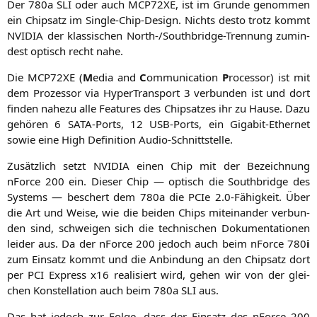
Der 780a
SLI
oder auch
MCP72XE
, ist im Grun­de genom­men
ein Chip­satz im Sin­gle-Chip-Design. Nichts des­to trotz kommt
NVIDIA
der klas­si­schen North-/South­bridge-Tren­nung zumin­
dest optisch recht nahe.
Die
MCP72XE
(
M
edia and
C
ommu­ni­ca­ti­on
P
roces­sor) ist mit
dem Pro­zes­sor via Hyper­Trans­port 3 ver­bun­den ist und dort
fin­den nahe­zu alle Fea­tures des Chip­sat­zes ihr zu Hau­se. Dazu
gehö­ren 6 SATA-Ports, 12 USB-Ports, ein Giga­bit-Ether­net
sowie eine High Defi­ni­ti­on Audio-Schnittstelle.
Zusätz­lich setzt
NVIDIA
einen Chip mit der Bezeich­nung
nForce 200 ein. Die­ser Chip — optisch die South­bridge des
Sys­tems — beschert dem 780a die PCIe 2.0‑Fähigkeit. Über
die Art und Wei­se, wie die bei­den Chips mit­ein­an­der ver­bun­
den sind, schwei­gen sich die tech­ni­schen Doku­men­ta­tio­nen
lei­der aus. Da der nForce 200 jedoch auch beim nForce 780
i
zum Ein­satz kommt und die Anbin­dung an den Chip­satz dort
per
PCI
Express x16 rea­li­siert wird, gehen wir von der glei­
chen Kon­stel­la­ti­on auch beim 780a
SLI
aus.
Das hat jedoch zur Fol­ge, dass der Ein­satz des nForce 200