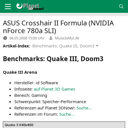
Zum
Inhalt
springen
ASUS
Crosshair
II
Formula (
NVIDIA
nForce 780a
SLI
)
Verfasst
06.05.2008 15:00 Uhr
MusicIsMyLife
von
Benchmarks: Quake III, Doom3
Artikel-Index:
Benchmarks: Quake
III
, Doom3
Qua­ke
III
Arena
Her­stel­ler: id Software
Info­sei­te:
auf Pla­net
3D
Games
Bereich: Gam­ing
Schwer­punkt: Speicher-Performance
Refe­ren­zen auf Pla­net 3DNow!:
Suche…
Refe­ren­zen im Forum:
Suche…