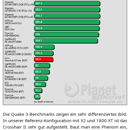
Die Qua­ke 3‑Benchmarks zei­gen ein sehr dif­fe­ren­zier­tes Bild.
In unse­rer Refe­renz-Kon­fi­gu­ra­ti­on mit
X2
und 1800
XT
ist das
Cross­hair
II
sehr gut auf­ge­stellt. Baut man eine Phe­nom ein,