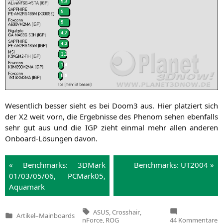
Wesent­lich bes­ser sieht es bei Doom3 aus. Hier plat­ziert sich
der
X2
weit vorn, die Ergeb­nis­se des Phe­nom sehen eben­falls
sehr gut aus und die
IGP
zieht ein­mal mehr allen ande­ren
Onboard-Lösun­gen davon.
« Bench­marks: 3DMark
Bench­marks:
UT2004
»
01/03/05/06, PCMark05,
Aqua­mark
Tags:
ASUS
,
Crosshair
,
Artikel
–
Mainboards
Veröffentlicht
z
nForce
,
ROG
44 Kommentare