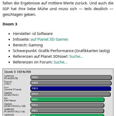
fal­len die Ergeb­nis­se auf mitt­le­re Wer­te zurück. Und auch die
IGP
hat ihre lie­be Mühe und muss sich — teils deut­lich —
geschla­gen geben.
Doom 3
Her­stel­ler: id Software
Info­sei­te:
auf Pla­net
3D
Games
Bereich: Gam­ing
Schwer­punkt: Gra­fik-Per­for­mance (Gra­fik­kar­ten lastig)
Refe­ren­zen auf Pla­net 3DNow!:
Suche…
Refe­ren­zen im Forum:
Suche…