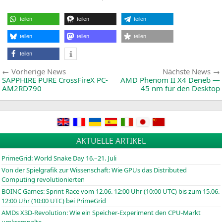
in
A
C
II
teilen
teilen
teilen
F
(
N
n
teilen
teilen
teilen
7
teilen
Beitragsnavigation
Vorherige
Vorherige News
Nächste News
News:
SAPPHIRE
PURE
CrossFireX
PC-
AMD
Phenom
II
X4
Deneb —
AM2RD790
45 nm für den Desktop
AKTUELLE ARTIKEL
PrimeGrid: World Snake Day 16.–21. Juli
Von der Spielgrafik zur Wissenschaft: Wie GPUs das Distributed
Computing revolutionierten
BOINC
Games: Sprint Race vom 12.06. 12:00 Uhr (10:00
UTC
) bis zum 15.06.
12:00 Uhr (10:00
UTC
) bei PrimeGrid
AMDs X3D-Revolution: Wie ein Speicher-Experiment den CPU-Markt