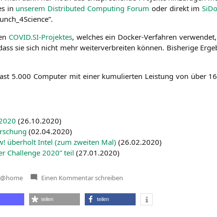
es in
unse­rem Dis­tri­bu­ted Com­pu­ting Forum
oder direkt im
SiDo
Crunch_4Science”.
len
COVID
.SI-Projektes
, wel­ches ein Docker-Ver­fah­ren ver­wen­det
ass sie sich nicht mehr wei­ter­ver­brei­ten kön­nen. Bis­he­ri­ge Erge
 fast 5.000 Com­pu­ter mit einer kumu­lier­ten Leis­tung von über 
2020
(
26.10.2020
)
r­schung
(
02.04.2020
)
über­holt Intel (zum zwei­ten Mal)
(
26.02.2020
)
r Chall­enge 2020” teil
(
27.01.2020
)
zu
k@home
Einen Kommentar
schreiben
Distributed
Computing:
P3D
teilen
teilen
rechnet
für
Erforschung