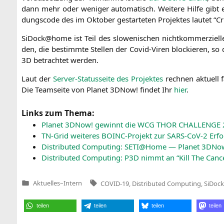
dann mehr oder weni­ger auto­ma­tisch. Wei­te­re Hil­fe gibt 
dungs­code des im Okto­ber gestar­te­ten Pro­jek­tes lau­tet “
SiDock@home ist Teil des slo­we­ni­schen nicht­kom­mer­zi­el­
den, die bestimm­te Stel­len der Covid-Viren blo­ckie­ren, so d
3D
betrach­tet werden.
Laut der
Ser­ver-Sta­tus­sei­te des Pro­jek­tes
rech­nen aktu­ell
Die Team­sei­te von Pla­net 3DNow! fin­det Ihr
hier
.
Links zum Thema:
Pla­net 3DNow! gewinnt die
WCG
THOR
CHALLENGE
TN-Grid wei­te­res BOINC-Pro­jekt zur SARS-CoV‑2 Erfo
Dis­tri­bu­ted Com­pu­ting:
SETI
@Home — Pla­net 3DNow! 
Dis­tri­bu­ted Com­pu­ting:
P3D
nimmt an “Kill The Can­ce
Tags:
Aktuelles
–
Intern
COVID-19
,
Distributed Computing
,
SiDoc
Veröffentlicht
in
teilen
teilen
teilen
teilen