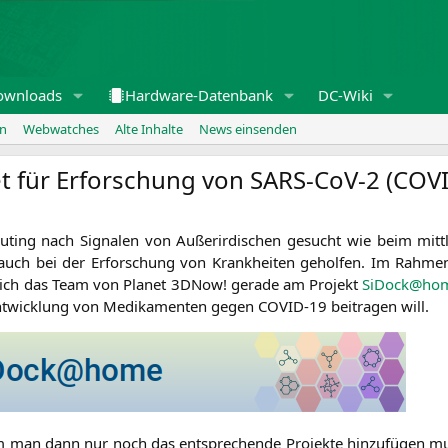
ownloads
Hardware-Datenbank
DC-Wiki
en
Webwatches
Alte Inhalte
News einsenden
 für Erforschung von SARS-CoV‑2 (
COVI
ting nach Signa­len von Außer­ir­di­schen gesucht wie beim mitt­ler­
uch bei der Erfor­schung von Krank­hei­ten gehol­fen. Im Rah­men
t sich das Team von Pla­net 3DNow! gera­de am Pro­jekt
SiDock@ho
t­wick­lung von Medi­ka­men­ten gegen
COVID-19
bei­tra­gen will.
 man dann nur noch das ent­spre­chen­de Pro­jek­te hin­zu­fü­gen mus