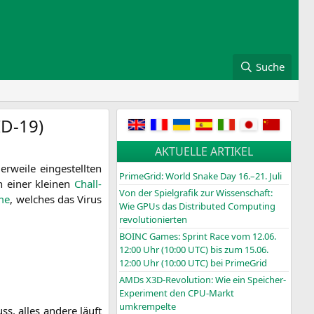
Suche
D-19
)
AKTUELLE ARTIKEL
wei­le ein­ge­stell­ten
PrimeGrid: World Snake Day 16.–21. Juli
 einer klei­nen
Chall­
Von der Spielgrafik zur Wissenschaft:
me
, wel­ches das Virus
Wie GPUs das Distributed Computing
revolutionierten
BOINC
Games: Sprint Race vom 12.06.
12:00 Uhr (10:00
UTC
) bis zum 15.06.
12:00 Uhr (10:00
UTC
) bei PrimeGrid
AMDs X3D-Revolution: Wie ein Speicher-
Experiment den CPU-Markt
umkrempelte
s, alles ande­re läuft