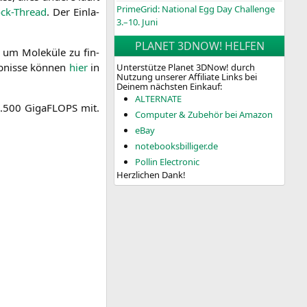
PrimeGrid: National Egg Day Challenge
ck-Thread
. Der Ein­la­
3.–10. Juni
PLANET 3DNOW! HELFEN
, um Mole­kü­le zu fin­
b­nis­se kön­nen
hier
in
Unterstütze Planet 3DNow! durch
Nutzung unserer Affiliate Links bei
Deinem nächsten Einkauf:
ALTERNATE
16.500 Giga­FLOPS mit.
Computer & Zubehör bei Amazon
eBay
notebooksbilliger.de
Pollin Electronic
Herzlichen Dank!