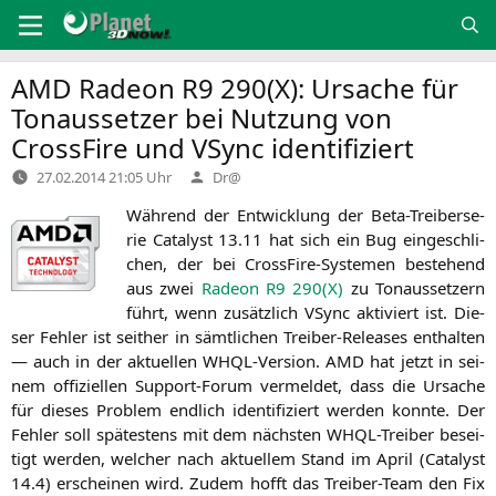
Zum
Inhalt
springen
AMD
Radeon
R9
290(X): Ursache für
Tonaussetzer bei Nutzung von
CrossFire und VSync identifiziert
Verfasst
27.02.2014 21:05 Uhr
Dr@
von
Wäh­rend der Ent­wick­lung der Beta-Trei­ber­se­
rie Cata­lyst 13.11 hat sich ein Bug ein­ge­schli­
chen, der bei Cross­Fi­re-Sys­te­men bestehend
aus zwei
Rade­on
R9
290(X)
zu Ton­aus­set­zern
führt, wenn zusätz­lich VSync akti­viert ist. Die­
ser Feh­ler ist seit­her in sämt­li­chen Trei­ber-Releases ent­hal­ten
— auch in der aktu­el­len WHQL-Ver­si­on.
AMD
hat jetzt in sei­
nem offi­zi­el­len Sup­port-Forum ver­mel­det, dass die Ursa­che
für die­ses Pro­blem end­lich iden­ti­fi­ziert wer­den konn­te. Der
Feh­ler soll spä­tes­tens mit dem nächs­ten WHQL-Trei­ber besei­
tigt wer­den, wel­cher nach aktu­el­lem Stand im April (Cata­lyst
14.4) erschei­nen wird. Zudem hofft das Trei­ber-Team den Fix