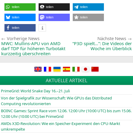
R
29
teilen
teilen
teilen
Ur
fü
To
teilen
teilen
teilen
be
N
teilen
v
Cr
Beitragsnavigation
Vorherige
u
Vorherige News
Nächste News
VS
News:
MWC
: Mullins-APU von
AMD
“
P3D
spielt…”: Die Videos der
id
darf
TDP
für höheren Turbotakt
Woche im Überblick
kurzzeitig überschreiten
AKTUELLE ARTIKEL
PrimeGrid: World Snake Day 16.–21. Juli
Von der Spielgrafik zur Wissenschaft: Wie GPUs das Distributed
Computing revolutionierten
BOINC
Games: Sprint Race vom 12.06. 12:00 Uhr (10:00
UTC
) bis zum 15.06.
12:00 Uhr (10:00
UTC
) bei PrimeGrid
AMDs X3D-Revolution: Wie ein Speicher-Experiment den CPU-Markt
umkrempelte