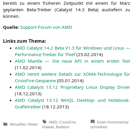
bereits zu einem frü­he­ren Zeit­punkt mit einem für März
geplan­ten Beta-Trei­ber (Cata­lyst 14.3 Beta) aus­lie­fern zu
können.
Quel­le:
Sup­port-Forum von
AMD
Links zum Thema:
AMD
Cata­lyst 14.2 Beta
V1
.3 für Win­dows und Linux —
Per­for­mance-Trei­ber für Thief
(
25.02.2014
)
AMD
Man­t­le — Die neue
API
in einem ers­ten Test
(
11.02.2014
)
AMD
nennt wei­te­re Details zur XDMA-Tech­no­lo­gie für
Cross­Fi­re-Gespan­ne
(
05.01.2014
)
AMD
Cata­lyst 13.12 Pro­prie­ta­ry Linux Dis­play Dri­ver
(
18.12.2013
)
AMD
Cata­lyst 13.12
WHQL
Desk­top- und Note­book-
Gra­fik­trei­ber
(
18.12.2013
)
Tags:
zu
AMD
,
CrossFire
,
Einen Kommentar
Aktuelles
–
News
A
Veröffentlicht
Hawaii
,
Radeon
schreiben
R
in