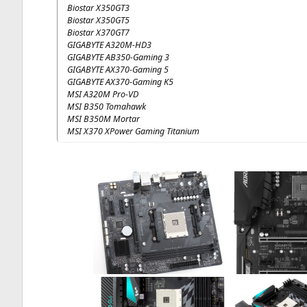
Bio­star
X350GT3
Bio­star
X350GT5
Bio­star
X370GT7
GIGABYTE
A320M-HD3
GIGABYTE
AB350-Gam­ing 3
GIGABYTE
AX370-Gam­ing 5
GIGABYTE
AX370-Gam­ing
K5
MSI
A320M
Pro-VD
MSI
B350
Tomahawk
MSI
B350M
Mortar
MSI
X370
XPower Gam­ing Titanium