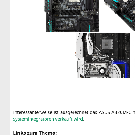
Inter­es­san­ter­wei­se ist aus­ge­rech­net das
ASUS
A320M
‑C 
Sys­tem­in­te­gra­to­ren ver­kauft wird
.
Links zum Thema: