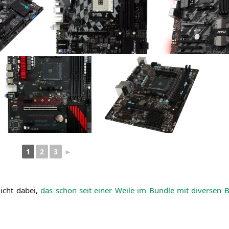
1
2
3
►
nicht dabei,
das schon seit einer Wei­le im Bund­le mit diver­sen 