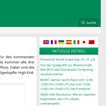
Suche
AKTUELLE ARTIKEL
 für den kom­men­den
PrimeGrid: World Snake Day 16.–21. Juli
atz kom­men alle drei
Von der Spielgrafik zur Wissenschaft:
fice). Dabei sind alle
Wie GPUs das Distributed Computing
l­ge­stopf­te High-End-
revolutionierten
BOINC
Games: Sprint Race vom 12.06.
12:00 Uhr (10:00
UTC
) bis zum 15.06.
12:00 Uhr (10:00
UTC
) bei PrimeGrid
AMDs X3D-Revolution: Wie ein Speicher-
Experiment den CPU-Markt
umkrempelte