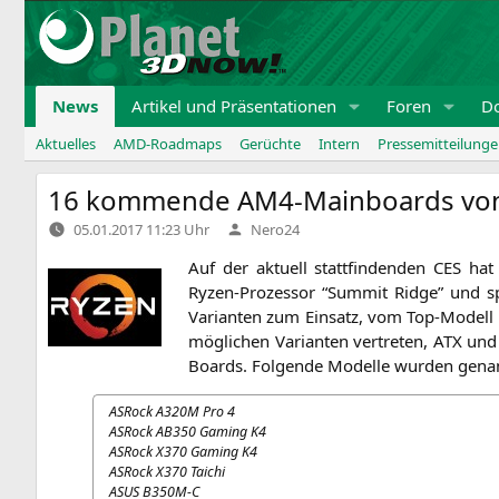
Zum
Inhalt
springen
News
Artikel und Präsentationen
Foren
D
Aktuelles
AMD-Roadmaps
Gerüchte
Intern
Pressemitteilung
16 kommende AM4-Mainboards von
Verfasst
05.01.2017 11:23 Uhr
Nero24
von
Auf der aktu­ell statt­fin­den­den
CES
ha
Ryzen-Pro­zes­sor “Sum­mit Ridge” und s
Vari­an­ten zum Ein­satz, vom Top-Modell
mög­li­chen Vari­an­ten ver­tre­ten,
ATX
und µ
Boards. Fol­gen­de Model­le wur­den gena
ASRock
A320M
Pro 4
ASRock
AB350
Gam­ing
K4
ASRock
X370
Gam­ing
K4
ASRock
X370
Taichi
ASUS
B350M
‑C