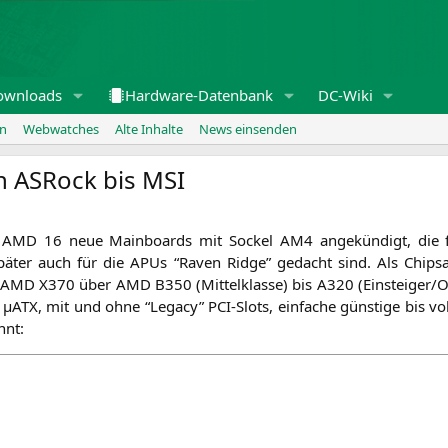
ownloads
Hardware-Datenbank
DC-Wiki
en
Webwatches
Alte Inhalte
News einsenden
 ASRock bis
MSI
t
AMD
16 neue Main­boards mit Sockel
AM4
ange­kün­digt, die
pä­ter auch für die APUs “Raven Ridge” gedacht sind. Als Chip­s
AMD
X370
über
AMD
B350
(Mit­tel­klas­se) bis
A320
(Einsteiger/Of
ATX, mit und ohne “Lega­cy” PCI-Slots, ein­fa­che güns­ti­ge bis vol
nnt: