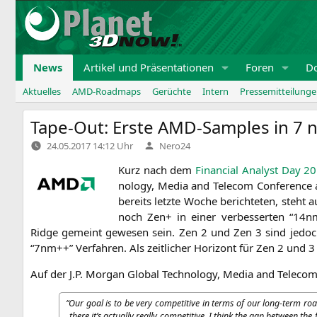
Zum
Inhalt
springen
News
Artikel und Präsentationen
Foren
D
Aktuelles
AMD-Roadmaps
Gerüchte
Intern
Pressemitteilung
Tape-Out: Erste AMD-Samples in 7
Verfasst
24.05.2017 14:12 Uhr
Nero24
von
Kurz nach dem
Finan­cial Ana­lyst Day 2
no­lo­gy, Media and Tele­com Con­fe­rence
bereits letz­te Woche berich­te­ten, steh
noch Zen+ in einer ver­bes­ser­ten “14nm
Ridge gemeint gewe­sen sein. Zen 2 und Zen 3 sind jedoch b
“7nm++” Ver­fah­ren. Als zeit­li­cher Hori­zont für Zen 2 un
Auf der J.P. Mor­gan Glo­bal Tech­no­lo­gy, Media and Tele­co
“
Our goal is to be very com­pe­ti­ti­ve in terms of our long-term 
the­re it’s actual­ly real­ly com­pe­ti­ti­ve. I think the gap bet­ween