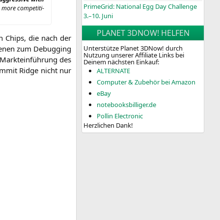
PrimeGrid: National Egg Day Challenge
 more com­pe­ti­ti­
3.–10. Juni
PLANET 3DNOW! HELFEN
en Chips, die nach der
 die­nen zum Debug­ging
Unterstütze Planet 3DNow! durch
Nutzung unserer Affiliate Links bei
Markt­ein­füh­rung des
Deinem nächsten Einkauf:
m­mit Ridge nicht nur
ALTERNATE
Computer & Zubehör bei Amazon
eBay
notebooksbilliger.de
Pollin Electronic
Herzlichen Dank!