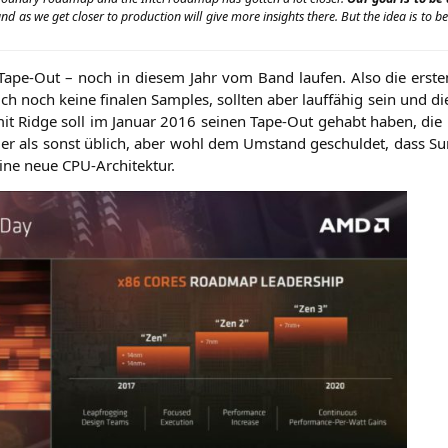
nd as we get clo­ser to pro­duc­tion will give more insights the­re. But the idea is to be
 Tape-Out – noch in die­sem Jahr vom Band lau­fen. Also die ers­t
ich noch kei­ne fina­len Samples, soll­ten aber lauf­fä­hig sein und
mit Ridge soll im Janu­ar 2016 sei­nen Tape-Out gehabt haben, die 
­ger als sonst üblich, aber wohl dem Umstand geschul­det, dass Su
 eine neue CPU-Architektur.