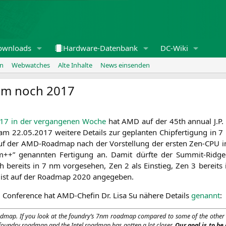
ownloads
Hardware-Datenbank
DC-Wiki
en
Webwatches
Alte Inhalte
News einsenden
 nm noch 2017
017 in der ver­gan­ge­nen Woche
hat
AMD
auf der 45th annu­al J.P.
 am 22.05.2017 wei­te­re Details zur geplan­ten Chip­fer­ti­gung in
t auf der AMD-Road­map nach der Vor­stel­lung der ers­ten Zen-CPU i
++” genann­ten Fer­ti­gung an. Damit dürf­te der Sum­mit-Ridge-Na
ereits in 7 nm vor­ge­se­hen, Zen 2 als Ein­stieg, Zen 3 bereits 
d 3 ist auf der Road­map 2020 angegeben.
m Con­fe­rence hat AMD-Che­fin Dr. Lisa Su nähe­re Details
genannt
:
road­map. If you look at the foundry’s 7nm road­map com­pared to some of the other te
 the foundry road­map and the Intel road­map has got­ten a lot clo­ser.
Our goal is to be 