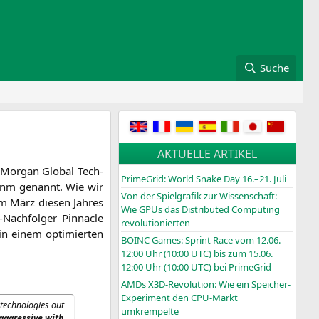
Suche
AKTUELLE ARTIKEL
 Mor­gan Glo­bal Tech­
PrimeGrid: World Snake Day 16.–21. Juli
 7 nm genannt. Wie wir
Von der Spielgrafik zur Wissenschaft:
m März die­sen Jah­res
Wie GPUs das Distributed Computing
ch­fol­ger Pin­na­cle
revolutionierten
in einem opti­mier­ten
BOINC
Games: Sprint Race vom 12.06.
12:00 Uhr (10:00
UTC
) bis zum 15.06.
12:00 Uhr (10:00
UTC
) bei PrimeGrid
AMDs X3D-Revolution: Wie ein Speicher-
Experiment den CPU-Markt
ch­no­lo­gies out
umkrempelte
aggres­si­ve with