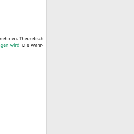
­neh­men. Theo­re­tisch
n­gen wird
. Die Wahr­