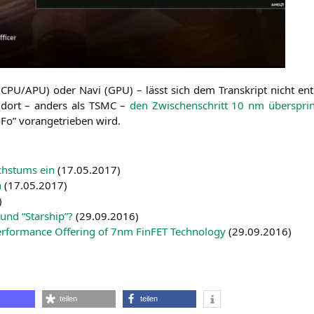
(
CPU
/
APU
) oder Navi (
GPU
) – lässt sich dem Tran­skript nicht ent
n dort – anders als
TSMC
–
den Zwi­schen­schritt 10 nm über­spri
­Fo” vor­an­ge­trie­ben wird.
chs­tums ein
(
17.05.2017
)
n
(
17.05.2017
)
)
und “Star­ship”?
(
29.09.2016
)
r­for­mance Offe­ring of 7nm Fin­FET Tech­no­lo­gy
(
29.09.2016
)
teilen
teilen