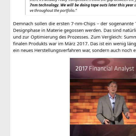
7nm tech­no­lo­gy. We will be doing tape outs later this year
a
ve throug­hout the portfolio.”
Dem­nach sol­len die ers­ten 7‑nm-Chips – der soge­nann­te
Design­pha­se in Mate­rie gegos­sen wer­den. Das sind natür­l
und zur Opti­mie­rung des Pro­zes­ses. Zum Ver­gleich: Sum­
fina­len Pro­dukts war im März 2017. Das ist ein wenig län
ein neu­es Her­stel­lungs­ver­fah­ren war, son­dern auch noch