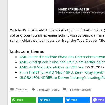
Wel­che Pro­duk­te
AMD
hier kon­kret gemeint hat – Zen 2 
soll­te Glo­bal­Found­ries einen Schritt vor­aus sein, da ma
schein­lich­keit ist hoch, dass der frag­li­che Tape-Out bei “Glo
Links zum Thema:
AMD
läu­tet die nächs­te Pha­se des Unter­neh­mens­wa
AMD
kün­digt Zen 2 und Zen 3 für 7‑nm-Fer­ti­gung a
AMD
stellt Vega-Archi­tek­tur auf
CES
vor
(
05.01.2017
7 nm Fin­FET für
AMD
“Navi”
GPU
, Zen+ “Gray Hawk” 
GLOBALFOUNDRIES
to Deli­ver Industry’s Lea­ding-Pe
Tags:
zu
Aktuelles
7 nm
,
Zen
,
Zen 2
15 Kommentare
Veröffentlicht
Tape-
in
Out:
Erste
teilen
teilen
teilen
teilen
AMD-