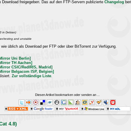
 Download freigegeben. Das auf den FTP-Servern publizierte
Changelog
ber
.3 in Debian)
an/testing and unstable
wie üblich als Download per FTP oder über BitTorrent zur Verfügung.
Mirror Uni Berlin]
-Mirror TH Aachen]
-Mirror CSIC/RedIRIS, Madrid]
-Mirror Belgacom ISP, Belgien]
isiert.
Zur vollständige Liste
.
Diesen Artikel bookmarken oder senden an
...
Cat 4.8)