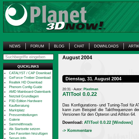
NEWS
FORUM
BLOG
CHAT
DOWNLOADS
ARTI
August 2004
QUICKLINKS
CATALYST / CAP Download
GeForce-Treiber Download
Dienstag, 31. August 2004
Realtek HD Download
Phenom Config-Guide
20:31 - Autor:
Pixelman
AMD Mainboard-Datenbank
ATITool 0.0.22
Netzteil Grundlagen
P3D Edition Hardware
Das Konfigurations- und Tuning-Tool für A
Kaufberatung
kann zum Beispiel die Taktfrequenzen der
Marktplatz
Versionen für den Opteron und Athlon 64.
Pressemitteilungen
Galerie
Download:
ATITool 0.0.22 [Windows]
Sammelthreads
Als Startseite setzen
-> Kommentare
Den Favoriten hinzufügen
Server-Info