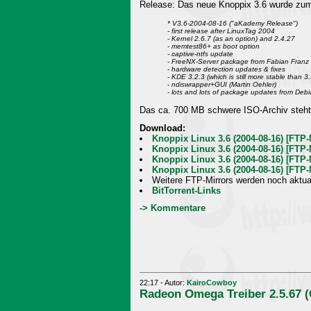
Release: Das neue Knoppix 3.6 wurde zum
* V3.6-2004-08-16 ("aKademy Release")
- first release after LinuxTag 2004
- Kernel 2.6.7 (as an option) and 2.4.27
- memtest86+ as boot option
- captive-ntfs update
- FreeNX-Server package from Fabian Franz
- hardware detection updates & fixes
- KDE 3.2.3 (which is still more stable than 3
- ndiswrapper+GUI (Martin Oehler)
- lots and lots of package updates from Debi
Das ca. 700 MB schwere ISO-Archiv steht 
Download:
Knoppix Linux 3.6 (2004-08-16) [FTP-
Knoppix Linux 3.6 (2004-08-16) [FTP
Knoppix Linux 3.6 (2004-08-16) [FTP
Knoppix Linux 3.6 (2004-08-16) [FTP
Weitere FTP-Mirrors werden noch aktual
BitTorrent-Links
-> Kommentare
22:17 - Autor:
KairoCowboy
Radeon Omega Treiber 2.5.67 (