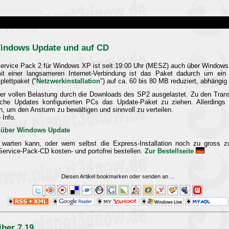
Windows Update und auf CD
Service Pack 2 für Windows XP ist seit 19:00 Uhr (MESZ) auch über Windows 
it einer langsameren Internet-Verbindung ist das Paket dadurch um ein
lettpaket ("
Netzwerkinstallation
") auf ca. 60 bis 80 MB reduziert, abhängig 
der vollen Belastung durch die Downloads des SP2 ausgelastet. Zu den Tra
che Updates konfigurierten PCs das Update-Paket zu ziehen. Allerdings w
, um den Ansturm zu bewältigen und sinnvoll zu verteilen.
 Info.
 über Windows Update
warten kann, oder wem selbst die Express-Installation noch zu gross z
Service-Pack-CD kosten- und portofrei bestellen.
Zur Bestellseite
Diesen Artikel bookmarken oder senden an
...
iber 7.19