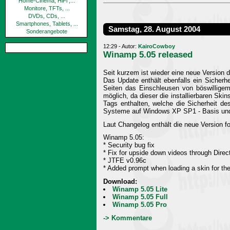
Home-Cinema, HiFi ,...
Monitore, TFTs, ...
DVDs, CDs, ...
Smartphones, Tablets, ...
Samstag, 28. August 2004
Sonderangebote
12:29 - Autor:
KairoCowboy
Winamp 5.05 released
Seit kurzem ist wieder eine neue Version d
Das Update enthält ebenfalls ein Sicherh
Seiten das Einschleusen von böswilligem
möglich, da dieser die installierbaren Sk
Tags enthalten, welche die Sicherheit de
Systeme auf Windows XP SP1 - Basis und d
Laut Changelog enthält die neue Version 
Winamp 5.05:
* Security bug fix
* Fix for upside down videos through Dire
* JTFE v0.96c
* Added prompt when loading a skin for the 
Download:
Winamp 5.05 Lite
Winamp 5.05 Full
Winamp 5.05 Pro
-> Kommentare