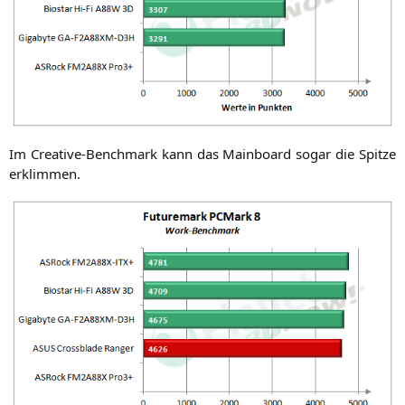
Im Crea­ti­ve-Bench­mark kann das Main­board sogar die Spit­ze
erklimmen.