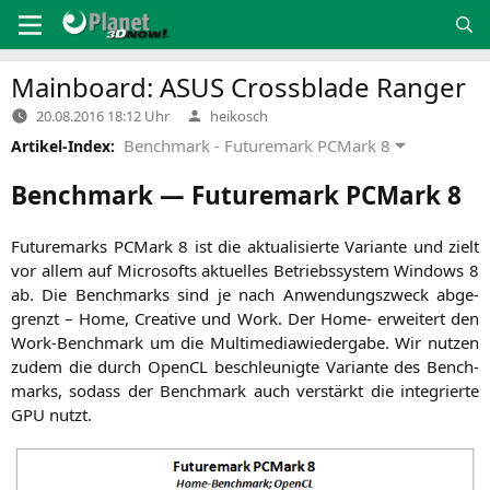
Zum
Inhalt
springen
Mainboard:
ASUS
Crossblade Ranger
Verfasst
20.08.2016 18:12 Uhr
heikosch
von
Benchmark - Futuremark PCMark 8
Artikel-Index:
Benchmark — Futuremark PCMark 8
Future­marks PCMark 8 ist die aktua­li­sier­te Vari­an­te und zielt
vor allem auf Micro­softs aktu­el­les Betriebs­sys­tem Win­dows 8
ab. Die Bench­marks sind je nach Anwen­dungs­zweck abge­
grenzt – Home, Crea­ti­ve und Work. Der Home- erwei­tert den
Work-Bench­mark um die Mul­ti­me­dia­wi­e­der­ga­be. Wir nut­zen
zudem die durch Open­CL beschleu­nig­te Vari­an­te des Bench­
marks, sodass der Bench­mark auch ver­stärkt die inte­grier­te
GPU
nutzt.