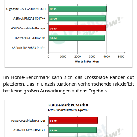
Im Home-Bench­mark kann sich das Cross­bla­de Ran­ger gut
plat­zie­ren. Das in Ein­zel­si­tua­tio­nen vor­herr­schen­de Takt­de­fi­zit
hat kei­ne gro­ßen Aus­wir­kun­gen auf das Ergebnis.