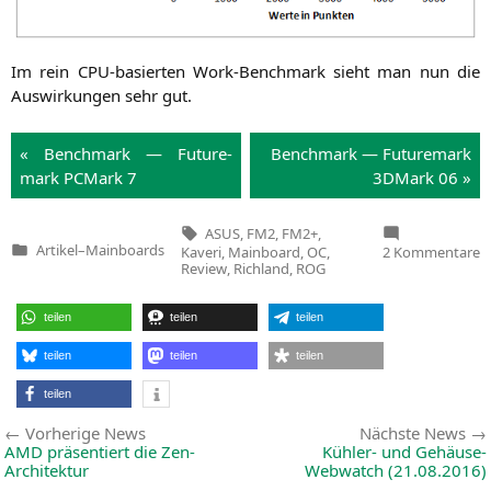
Im rein CPU-basier­ten Work-Bench­mark sieht man nun die
Aus­wir­kun­gen sehr gut.
« Bench­mark — Future­
Bench­mark — Future­mark
mark PCMark 7
3DMark 06 »
Tags:
ASUS
,
FM2
,
FM2+
,
z
Artikel
–
Mainboards
Kaveri
,
Mainboard
,
OC
,
2 Kommentare
Veröffentlicht
M
Review
,
Richland
,
ROG
in
A
C
R
teilen
teilen
teilen
teilen
teilen
teilen
teilen
Beitragsnavigation
Vorherige
Vorherige News
Nächste News
News:
AMD
präsentiert die Zen-
Kühler- und Gehäuse-
Architektur
Webwatch (21.08.2016)