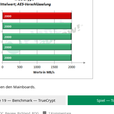
schen den Mainboards.
te 19 — Bench­mark — True­Crypt
Spiel — T
zu
OC
,
Review
,
Richland
,
ROG
2 Kommentare