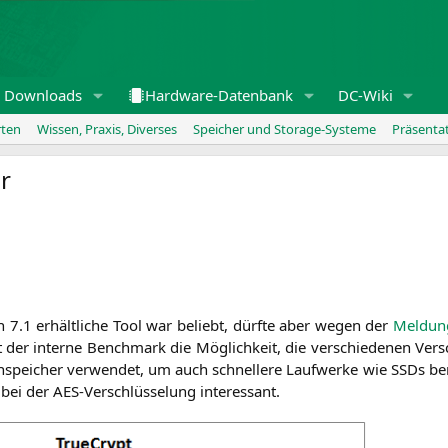
Downloads
Hardware-Datenbank
DC-Wiki
rten
Wissen, Praxis, Diverses
Speicher und Storage-Systeme
Präsenta
r
n 7.1 erhält­li­che Tool war beliebt, dürf­te aber wegen der
Mel­dun­
er inter­ne Bench­mark die Mög­lich­keit, die ver­schie­de­nen Ver­schl
spei­cher ver­wen­det, um auch schnel­le­re Lauf­wer­ke wie SSDs ber
 bei der AES-Ver­schlüs­se­lung interessant.