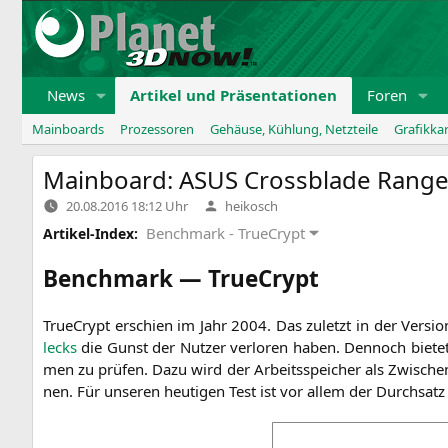
Zum
Inhalt
springen
News
Artikel und Präsentationen
Foren
Mainboards
Prozessoren
Gehäuse, Kühlung, Netzteile
Grafikka
Mainboard:
ASUS
Crossblade Range
Verfasst
20.08.2016 18:12 Uhr
heikosch
von
Benchmark - TrueCrypt
Artikel-Index:
Benchmark — TrueCrypt
True­Crypt erschien im Jahr 2004. Das zuletzt in der Ver­si­o
lecks
die Gunst der Nut­zer ver­lo­ren haben. Den­noch bie­tet d
men zu prü­fen. Dazu wird der Arbeits­spei­cher als Zwi­schen­
nen. Für unse­ren heu­ti­gen Test ist vor allem der Durch­satz