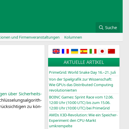
Suche
tionen und Firmenveranstaltungen
Kolumnen
AKTUELLE ARTIKEL
PrimeGrid: World Snake Day 16.–21. Juli
Von der Spielgrafik zur Wissenschaft:
Wie GPUs das Distributed Computing
revolutionierten
gen über Sicher­heits­
BOINC
Games: Sprint Race vom 12.06.
üs­se­lungs­al­go­rith­
12:00 Uhr (10:00
UTC
) bis zum 15.06.
ück­sich­ti­gen zu kön­
12:00 Uhr (10:00
UTC
) bei PrimeGrid
AMDs X3D-Revolution: Wie ein Speicher-
Experiment den CPU-Markt
umkrempelte