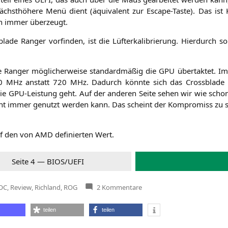
hst­hö­he­re Menü dient (äqui­va­lent zur Escape-Tas­te). Das ist
­ten immer überzeugt.
la­de Ran­ger vor­fin­den, ist die Lüf­ter­ka­li­brie­rung. Hier­durch 
 Ran­ger mög­li­cher­wei­se stan­dard­mä­ßig die
GPU
über­tak­tet. Im 
0 MHz anstatt 720 MHz. Dadurch könn­te sich das Cross­bla­de R
ie GPU-Leis­tung geht. Auf der ande­ren Sei­te sehen wir wie scho
cht immer genutzt wer­den kann. Das scheint der Kom­pro­miss zu 
auf den von
AMD
defi­nier­ten Wert.
Sei­te 4 —
BIOS
/
UEFI
zu
OC
,
Review
,
Richland
,
ROG
2 Kommentare
Mainboard:
ASUS
Crossblade
teilen
teilen
Ranger