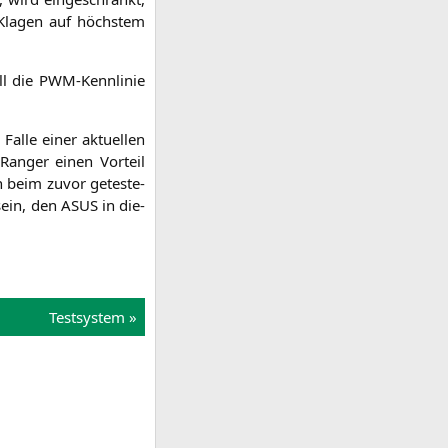
 Kla­gen auf höchs­tem
soll die PWM-Kenn­li­nie
Fal­le einer aktu­el­len
an­ger einen Vor­teil
n beim zuvor getes­te­
sein, den
ASUS
in die­
Test­sys­tem »