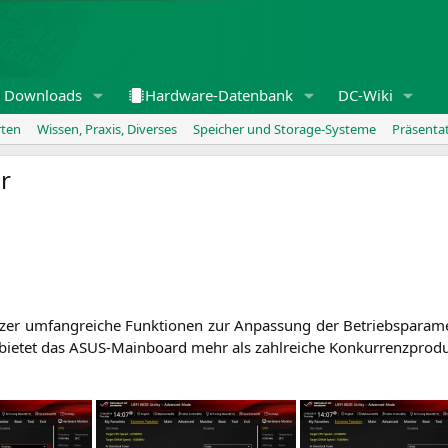
Downloads
Hardware-Datenbank
DC-Wiki
rten
Wissen, Praxis, Diverses
Speicher und Storage-Systeme
Präsenta
r
zer umfang­rei­che Funk­tio­nen zur Anpas­sung der Betriebs­pa­ra­m
s bie­tet das ASUS-Main­board mehr als zahl­rei­che Konkurrenzprod