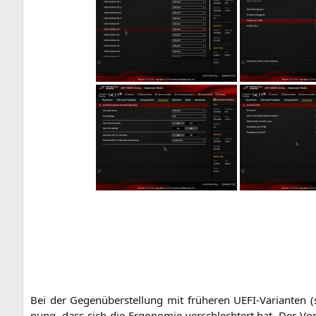
Bei der Gegen­über­stel­lung mit frü­he­ren UEFI-Vari­an­ten (
nung, dass sich die Ergo­no­mie ver­schlech­tert hat. Der Vor