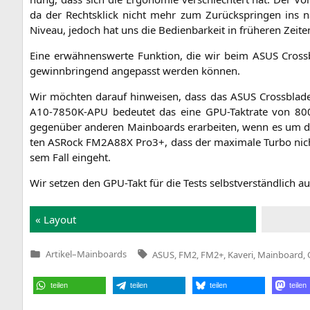
da der Rechts­klick nicht mehr zum Zurück­sprin­gen ins näc
Niveau, jedoch hat uns die Bedien­bar­keit in frü­he­ren Zei
Eine erwäh­nens­wer­te Funk­ti­on, die wir beim
ASUS
Cross­b
gewinn­brin­gend ange­passt wer­den können.
Wir möch­ten dar­auf hin­wei­sen, dass das
ASUS
Cross­bla­de
A10-7850K-APU
bedeu­tet das eine GPU-Takt­ra­te von 80
gegen­über ande­ren Main­boards erar­bei­ten, wenn es um d
ten ASRock
FM2A88X
Pro3+, dass der maxi­ma­le Tur­bo ni
sem Fall eingeht.
Wir set­zen den GPU-Takt für die Tests selbst­ver­ständ­lich 
« Lay­out
Tags:
Artikel
–
Mainboards
ASUS
,
FM2
,
FM2+
,
Kaveri
,
Mainboard
,
Veröffentlicht
in
teilen
teilen
teilen
teilen