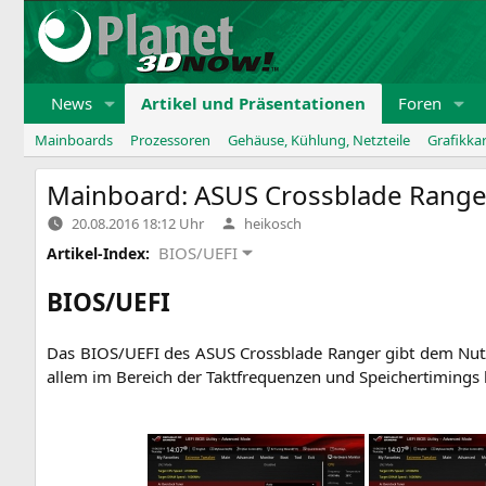
Zum
Inhalt
springen
News
Artikel und Präsentationen
Foren
Mainboards
Prozessoren
Gehäuse, Kühlung, Netzteile
Grafikka
Mainboard:
ASUS
Crossblade Range
Verfasst
20.08.2016 18:12 Uhr
heikosch
von
BIOS/UEFI
Artikel-Index:
BIOS
/
UEFI
Das
BIOS
/
UEFI
des
ASUS
Cross­bla­de Ran­ger gibt dem Nut­
allem im Bereich der Takt­fre­quen­zen und Spei­cher­ti­ming