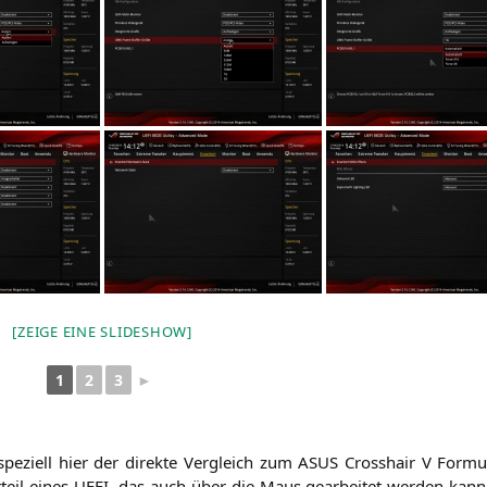
[ZEI­GE EINE SLIDESHOW]
1
2
3
►
spe­zi­ell hier der direk­te Ver­gleich zum
ASUS
Cross­hair V For­mu
­teil eines
UEFI
, das auch über die Maus gear­bei­tet wer­den kann,