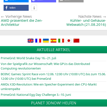
teilen
Beitragsnavigation
Vorherige
Vorherige News
Nächste News
News:
AMD
präsentiert die Zen-
Kühler- und Gehäuse-
Architektur
Webwatch (21.08.2016)
AKTUELLE ARTIKEL
PrimeGrid: World Snake Day 16.–21. Juli
Von der Spielgrafik zur Wissenschaft: Wie GPUs das Distributed
Computing revolutionierten
BOINC
Games: Sprint Race vom 12.06. 12:00 Uhr (10:00
UTC
) bis zum 15.06.
12:00 Uhr (10:00
UTC
) bei PrimeGrid
AMDs X3D-Revolution: Wie ein Speicher-Experiment den CPU-Markt
umkrempelte
PrimeGrid: National Egg Day Challenge 3.–10. Juni
PLANET 3DNOW! HELFEN