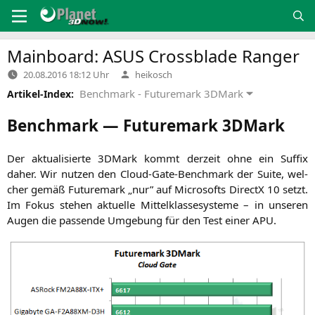
Zum
Inhalt
springen
Mainboard:
ASUS
Crossblade Ranger
Verfasst
20.08.2016 18:12 Uhr
heikosch
von
Benchmark - Futuremark 3DMark
Artikel-Index:
Benchmark — Futuremark 3DMark
Der aktua­li­sier­te 3DMark kommt der­zeit ohne ein Suf­fix
daher. Wir nut­zen den Cloud-Gate-Bench­mark der Suite, wel­
cher gemäß Future­mark „nur” auf Micro­softs DirectX 10 setzt.
Im Fokus ste­hen aktu­el­le Mit­tel­klas­se­sys­te­me – in unse­ren
Augen die pas­sen­de Umge­bung für den Test einer
APU
.