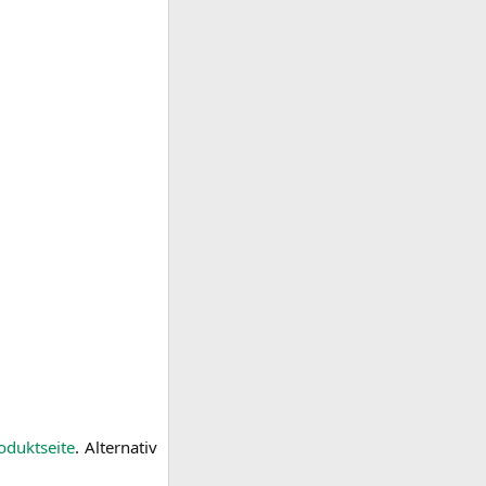
dukt­sei­te
. Alter­na­tiv