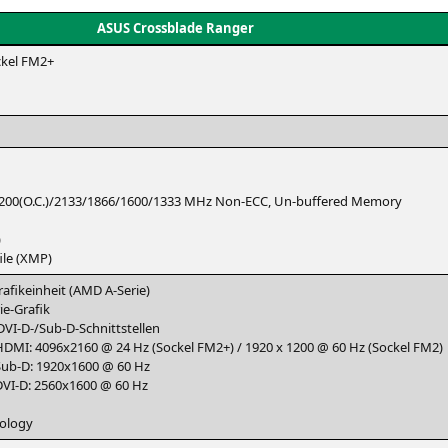
ASUS
Cross­bla­de Ranger
ckel
FM2
+
/2200(O.C.)/2133/1866/1600/1333 MHz Non-ECC, Un-buf­fe­r­ed Memory
)
le (
XMP
)
fik­ein­heit (
AMD
A‑Serie)
e-Gra­fik
DVI-D-
/Sub-D-Schnitt­stel­len
HDMI
: 4096x2160 @ 24 Hz (Sockel
FM2
+) / 1920 x 1200 @ 60 Hz (Sockel
FM2
)
r Sub‑D: 1920x1600 @ 60 Hz
DVI
‑D: 2560x1600 @ 60 Hz
nology