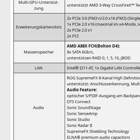
Mul­ti-GPU-Unter­stüt­
unter­stützt
AMD
3‑Way Cross­FireX™ T
zung
2x PCIe 3.0 (
FM2
+)/2.0 x16 (
FM2
) (Sin­g
1x PCIe 2.0 x16 (maxi­mal im x4-Mode, 
Erwei­te­rungs­kar­ten­slots
2x PCIe 2.0 x1
2x
PCI
AMD
A88X
FCH
(Bolton
D4
):
Mas­sen­spei­cher
8x
SATA
6Gb/s,
unter­stüt­zen
RAID
0, 1, 5, 10,
JBOD
LAN
Intel®
I211-AT
, 1x Giga­bit
LAN
Controlle
ROG
Supreme­FX 8‑Kanal High Defi­ni­ti­
unter­stützt: Anschluss­erken­nung, Mul­ti
Audio Fea­ture:
opti­scher S/P­DIF-Aus­gang am Backpan
DTS
Connect
Audio
Sonic SoundStage
Sonic SenseAmp
Sonic Studio
Sonic Radar
II
Supreme­FX Shiel­ding Technology
ELNA
® pre­mi­um audio capacitors