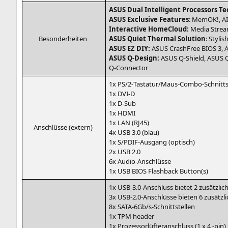
ASUS
Dual Intel­li­gent Pro­ces­sors Tec
ASUS
Exclu­si­ve Fea­tures
: MemOK!,
AI
Inter­ac­ti­ve Home­Cloud:
Media Strea
Beson­der­hei­ten
ASUS
Quiet Ther­mal Solu­ti­on
: Sty­li
ASUS
EZ
DIY
:
ASUS
Crash­Free
BIOS
3,
ASUS
Q‑Design:
ASUS
Q‑Shield,
ASUS
Q
Q‑Connector
1x
PS
/2‑­Tas­ta­tur/­Maus-Com­bo-Schnitt­st
1x
DVI
‑D
1x D‑Sub
1x
HDMI
1x
LAN
(
RJ45
)
Anschlüs­se (extern)
4x
USB
3.0 (blau)
1x S/P­DIF-Aus­gang (optisch)
2x
USB
2.0
6x Audio-Anschlüsse
1x
USB
BIOS
Flash­back Button(s)
1x
USB
‑3.0‑Anschluss bie­tet 2 zusätz­li­
3x
USB
‑2.0‑Anschlüsse bie­ten 6 zusätz­li
8x SATA-6Gb/s‑­Schnitt­stel­len
1x
TPM
header
1x Pro­zes­sor­lüf­ter­an­schluss (1 x 4 ‑pin)