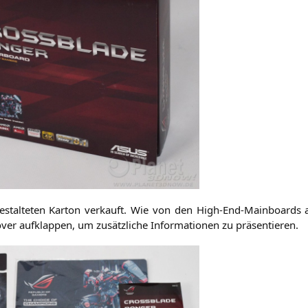
estal­te­ten Kar­ton ver­kauft. Wie von den High-End-Main­boards 
er auf­klap­pen, um zusätz­li­che Infor­ma­tio­nen zu präsentieren.