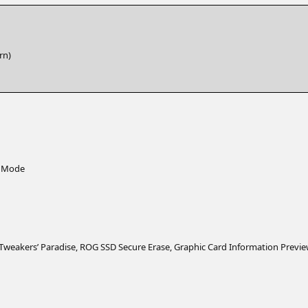
rn)
Mode
wea­k­ers’ Para­di­se,
ROG
SSD
Secu­re Era­se, Gra­phic Card Infor­ma­ti­on Previ