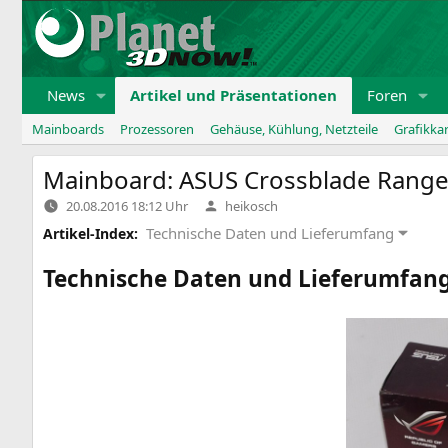
Zum
Inhalt
springen
News
Artikel und Präsentationen
Foren
Mainboards
Prozessoren
Gehäuse, Kühlung, Netzteile
Grafikka
Mainboard:
ASUS
Crossblade Range
Verfasst
20.08.2016 18:12 Uhr
heikosch
von
Technische Daten und Lieferumfang
Artikel-Index:
Technische Daten und Lieferumfan