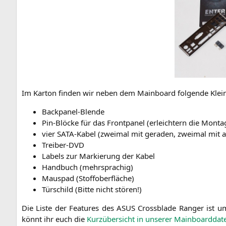
Im Kar­ton fin­den wir neben dem Main­board fol­gen­de Klein
Back­pa­nel-Blen­de
Pin-Blö­cke für das Front­pa­nel (erleich­tern die Monta
vier SATA-Kabel (zwei­mal mit gera­den, zwei­mal mit a
Trei­ber-DVD
Labels zur Mar­kie­rung der Kabel
Hand­buch (mehr­spra­chig)
Maus­pad (Stof­fober­flä­che)
Tür­schild (Bit­te nicht stören!)
Die Lis­te der Fea­tures des
ASUS
Cross­bla­de Ran­ger ist u
könnt ihr euch die
Kurz­über­sicht in unse­rer Main­board­da­