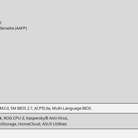
)
r­sei­te (
AAFP
)
fM2.0,
SM
BIOS
2.7,
ACPI5
.0a, Mul­ti-Lan­guage
BIOS
k,
ROG
CPU
‑Z, Kas­pers­ky® Anti-Virus,
Sto­rage, Home­Cloud,
ASUS
Utilities