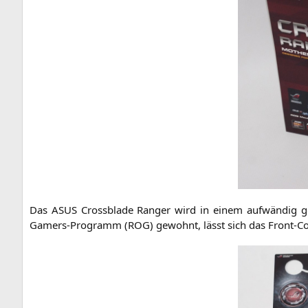
Das
ASUS
Cross­bla­de Ran­ger wird in einem auf­wän­dig g
Gamers-Pro­gramm (
ROG
) gewohnt, lässt sich das Front-Cov