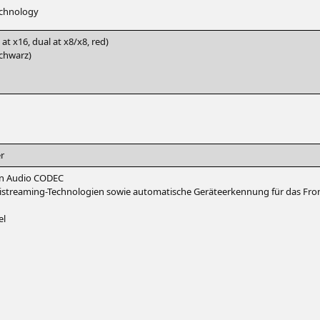
echnology
le at x16, dual at x8/x8, red)
schwarz)
r
on Audio
CODEC
­strea­ming-Tech­no­lo­gien sowie auto­ma­ti­sche Gerä­te­er­ken­nung für das Fr
el