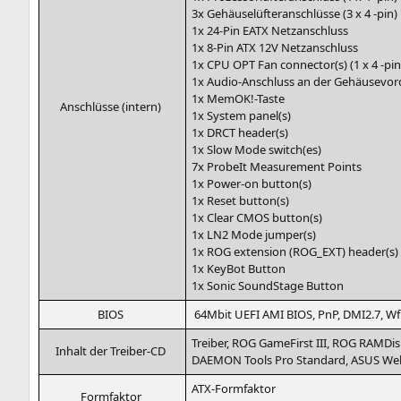
3x Gehäu­selüf­ter­an­schlüs­se (3 x 4 ‑pin)
1x 24-Pin
EATX
Netzanschluss
1x 8‑Pin
ATX
12V
Netzanschluss
1x
CPU
OPT
Fan connector(s) (1 x 4 ‑pin
1x Audio-Anschluss an der Gehäu­se­vor­de
1x MemOK!-Taste
Anschlüs­se (intern)
1x Sys­tem panel(s)
1x
DRCT
header(s)
1x Slow Mode switch(es)
7x Pro­be­It Mea­su­re­ment Points
1x Power-on button(s)
1x Reset button(s)
1x Clear
CMOS
button(s)
1x
LN2
Mode jumper(s)
1x
ROG
exten­si­on (
ROG_EXT
) header(s)
1x Key­Bot Button
1x Sonic Sound­S­ta­ge Button
BIOS
64Mbit
UEFI
AMI
BIOS
, PnP,
DMI2
.7, W
Trei­ber,
ROG
Game­First
III
,
ROG
RAM­Dis
Inhalt der Treiber-CD
DAEMON
Tools Pro Stan­dard,
ASUS
Web
ATX-Form­fak­tor
Form­fak­tor