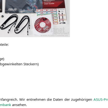
teile:
ge)
bge­win­kel­ten Steckern)
mfang­reich. Wir ent­neh­men die Daten der zuge­hö­ri­gen
ASUS-Pro­
ten­bank
ansehen.