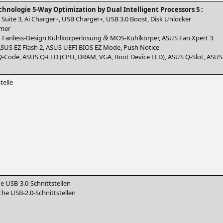
h­no­lo­gie 5‑Way Opti­miza­ti­on by Dual Intel­li­gent Pro­ces­sors 5 :
Suite 3, Ai Char­ger+,
USB
Char­ger+,
USB
3.0 Boost, Disk Unlocker
­mer
sh Fan­less-Design Kühl­kör­per­lö­sung
MOS-Kühl­kör­per,
ASUS
Fan Xpert 3
&
ASUS
EZ
Flash 2,
ASUS
UEFI
BIOS
EZ
Mode, Push Notice
‑Code,
ASUS
Q‑
LED
(
CPU
,
DRAM
,
VGA
, Boot Device
LED
),
ASUS
Q‑Slot,
ASUS
el­le
che
USB
‑3.0‑Schnittstellen
­che
USB
‑2.0‑Schnittstellen