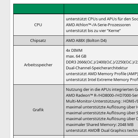
unter­stützt CPUs und APUs für den So
CPU
AMD
Athlon™-/A‑Serie-Prozessoren
unter­stützt bis zu vier “Ker­ne”
Chip­satz
AMD
A88X
(Bol­ton
D4
)
4x
DIMM
max. 64
GB
DDR3
2666(O.C.)/2400(O.C.)/2250(O.C.)
Arbeits­spei­cher
Dual-Channel-Speicherarchitektur
unter­stützt
AMD
Memo­ry Pro­fi­le (
AMP
unter­stützt Intel Extre­me Memo­ry Pro­fi­
Nut­zung der in die APUs inte­grier­ten Gra­
AMD
Rade­on™ R-/
HD8000-
/HD7000-Seri
Mul­ti-Moni­tor-Unter­stüt­zung :
HDMI-
/
maxi­mal unter­stütz­te Auf­lö­sung über
Gra­fik
maxi­mal unter­stütz­te Auf­lö­sung übe
maxi­mal unter­stütz­te Auf­lö­sung über
maxi­ma­ler Shared Memo­ry: 2048
MB
unter­stützt
AMD
® Dual Gra­phics tech