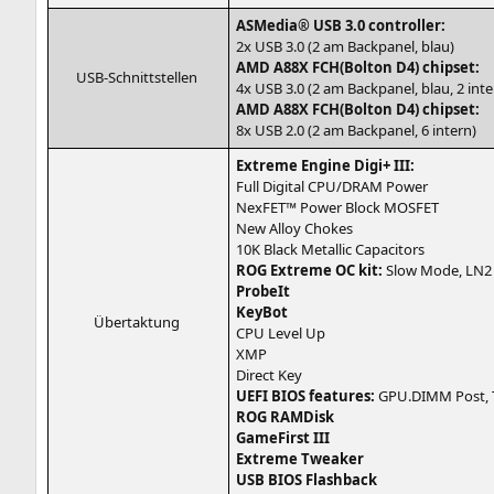
ASMe­dia®
USB
3.0 controller:
2x
USB
3.0 (2 am Back­pa­nel, blau)
AMD
A88X
FCH
(Bolton
D4
) chipset:
USB-Schnitt­stel­len
4x
USB
3.0 (2 am Back­pa­nel, blau, 2 inte
AMD
A88X
FCH
(Bolton
D4
) chipset:
8x
USB
2.0 (2 am Back­pa­nel, 6 intern)
Extre­me Engi­ne Digi+
III
:
Full Digi­tal
CPU
/
DRAM
Power
Nex­FET™ Power Block
MOSFET
New Alloy Chokes
10K
Black Metal­lic Capacitors
ROG
Extre­me
OC
kit:
Slow Mode,
LN2
Pro­be­It
Key­Bot
Über­tak­tung
CPU
Level Up
XMP
Direct Key
UEFI
BIOS
fea­tures:
GPU
.
DIMM
Post, T
ROG
RAM­Disk
Game­First
III
Extre­me Tweaker
USB
BIOS
Flashback