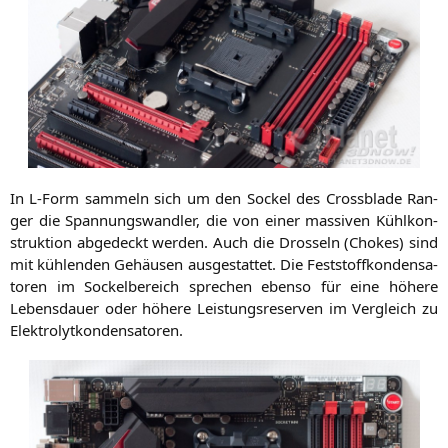
In L‑Form sam­meln sich um den Sockel des Cross­bla­de Ran­
ger die Span­nungs­wand­ler, die von einer mas­si­ven Kühl­kon­
struk­ti­on abge­deckt wer­den. Auch die Dros­seln (Cho­kes) sind
mit küh­len­den Gehäu­sen aus­ge­stat­tet. Die Fest­stoff­kon­den­sa­
to­ren im Sockel­be­reich spre­chen eben­so für eine höhe­re
Lebens­dau­er oder höhe­re Leis­tungs­re­ser­ven im Ver­gleich zu
Elektrolytkondensatoren.