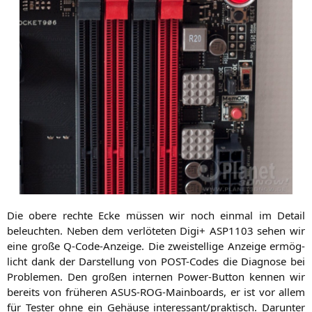
Die obe­re rech­te Ecke müs­sen wir noch ein­mal im Detail
beleuch­ten. Neben dem ver­lö­te­ten Digi+
ASP1103
sehen wir
eine gro­ße Q‑Code-Anzei­ge. Die zwei­stel­li­ge Anzei­ge ermög­
licht dank der Dar­stel­lung von POST-Codes die Dia­gno­se bei
Pro­ble­men. Den gro­ßen inter­nen Power-But­ton ken­nen wir
bereits von frü­he­ren ASUS-ROG-Main­boards, er ist vor allem
für Tes­ter ohne ein Gehäu­se interessant/praktisch. Dar­un­ter