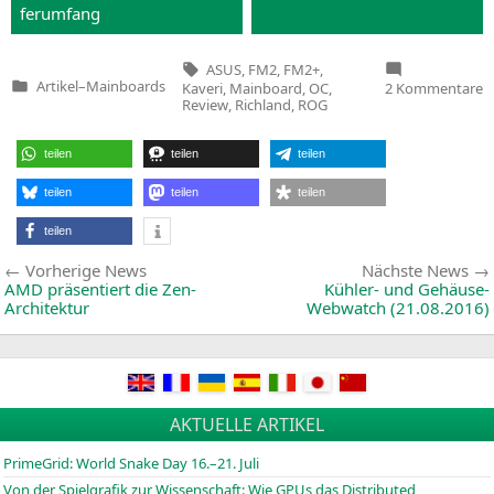
fer­um­fang
Tags:
ASUS
,
FM2
,
FM2+
,
z
Artikel
–
Mainboards
Kaveri
,
Mainboard
,
OC
,
2 Kommentare
Veröffentlicht
M
Review
,
Richland
,
ROG
in
A
C
R
teilen
teilen
teilen
teilen
teilen
teilen
teilen
Beitragsnavigation
Vorherige
Vorherige News
Nächste News
News:
AMD
präsentiert die Zen-
Kühler- und Gehäuse-
Architektur
Webwatch (21.08.2016)
AKTUELLE ARTIKEL
PrimeGrid: World Snake Day 16.–21. Juli
Von der Spielgrafik zur Wissenschaft: Wie GPUs das Distributed