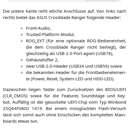
Die unte­re Kan­te reiht etli­che Anschlüs­se auf. Von links nach
rechts bie­tet das
ASUS
Cross­bla­de Ran­ger fol­gen­de Header:
Front-Audio,
Trus­ted-Plat­form-Modul,
ROG_EXT
(für eine optio­na­le ROG-Bedien­ein­heit,
die dem Cross­bla­de Ran­ger nicht bei­liegt), der
gleich­zei­tig als
USB
‑2.0‑Port agiert (
USB78
),
Gehäu­selüf­ter 2,
zwei
USB
‑2.0‑Header (
USB34
und
USB56
) sowie
die bekann­ten Hea­der für die Front­be­dien­ele­men­
te (Power, Reset, Sys­tem-LED und
HDD-LED
).
Dazwi­schen lie­gen Tas­ter zum Zurück­set­zen des
BIOS
/
UEFI
(
CLR_CMOS
) sowie für die Fea­tures Sound­s­ta­ge und Key­
bot. Auf­fäl­lig ist der geso­ckel­te UEFI-Chip vom Typ Win­bond
25Q64FVAIO
1419. Bei einem miss­glück­ten Flash-Ver­such
lässt sich somit auch ohne Ein­schi­cken des kom­plet­ten Main­
boards etwas tun.