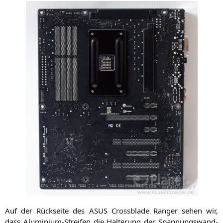
Auf der Rück­sei­te des
ASUS
Cross­bla­de Ran­ger sehen wir,
dass Alu­mi­ni­um-Strei­fen die Hal­te­rung der Span­nungs­wand­