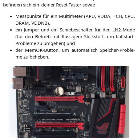
befin­den sich ein klei­ner Reset-Tas­ter sowie
Mess­punk­te für ein Mul­ti­me­ter (
APU
,
VDDA
,
FCH
,
CPU
,
DRAM
,
VDDNB
),
ein Jum­per und ein Schie­be­schal­ter für den LN2-Mode
(für den Betrieb mit flüs­si­gem Stick­stoff, um Kalt­start-
Pro­ble­me zu umge­hen) und
der MemOK-But­ton, um auto­ma­tisch Spei­cher-Pro­ble­
me zu beheben.