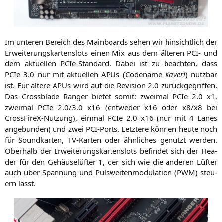
Im unte­ren Bereich des Main­boards sehen wir hin­sicht­lich der
Erwei­te­rungs­kar­ten­slots einen Mix aus dem älte­ren
PCI-
und
dem aktu­el­len PCIe-Stan­dard. Dabei ist zu beach­ten, dass
PCIe 3.0 nur mit aktu­el­len APUs (Code­na­me
Kaveri
) nutz­bar
ist. Für älte­re APUs wird auf die Revi­si­on 2.0 zurück­ge­grif­fen.
Das Cross­bla­de Ran­ger bie­tet somit: zwei­mal PCIe 2.0 x1,
zwei­mal PCIe 2.0/3.0 x16 (ent­we­der x16 oder x8/x8 bei
Cross­FireX-Nut­zung), ein­mal PCIe 2.0 x16 (nur mit 4 Lanes
ange­bun­den) und zwei PCI-Ports. Letz­te­re kön­nen heu­te noch
für Sound­kar­ten, TV-Kar­ten oder ähn­li­ches genutzt wer­den.
Ober­halb der Erwei­te­rungs­kar­ten­slots befin­det sich der Hea­
der für den Gehäu­selüf­ter 1, der sich wie die ande­ren Lüf­ter
auch über Span­nung und Puls­wei­ten­mo­du­la­ti­on (
PWM
) steu­
ern lässt.