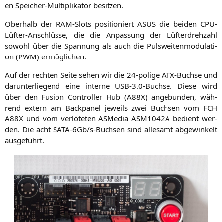
en Spei­cher-Mul­ti­pli­ka­tor besitzen.
Ober­halb der RAM-Slots posi­tio­niert
ASUS
die bei­den CPU-
Lüf­ter-Anschlüs­se, die die Anpas­sung der Lüf­ter­dreh­zahl
sowohl über die Span­nung als auch die Puls­wei­ten­mo­du­la­ti­
on (
PWM
) ermöglichen.
Auf der rech­ten Sei­te sehen wir die 24-poli­ge ATX-Buch­se und
dar­un­ter­lie­gend eine inter­ne
USB
‑3.0‑Buchse. Die­se wird
über den Fusi­on Con­trol­ler Hub (
A88X
) ange­bun­den, wäh­
rend extern am Back­pa­nel jeweils zwei Buch­sen vom
FCH
A88X
und vom ver­lö­te­ten ASMe­dia
ASM1042A
bedient wer­
den. Die acht SATA-6Gb/s‑­Buch­sen sind alle­samt abge­win­kelt
ausgeführt.