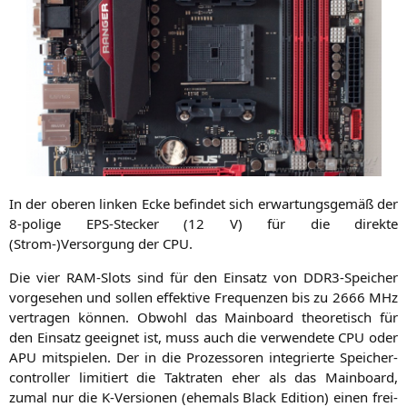
In der obe­ren lin­ken Ecke befin­det sich erwar­tungs­ge­mäß der
8‑polige EPS-Ste­cker (12 V) für die direk­te
(Strom-)Versorgung der
CPU
.
Die vier RAM-Slots sind für den Ein­satz von DDR3-Spei­cher
vor­ge­se­hen und sol­len effek­ti­ve Fre­quen­zen bis zu 2666 MHz
ver­tra­gen kön­nen. Obwohl das Main­board theo­re­tisch für
den Ein­satz geeig­net ist, muss auch die ver­wen­de­te
CPU
oder
APU
mit­spie­len. Der in die Pro­zes­so­ren inte­grier­te Spei­cher­
con­trol­ler limi­tiert die Takt­ra­ten eher als das Main­board,
zumal nur die K‑Versionen (ehe­mals Black Edi­ti­on) einen frei­