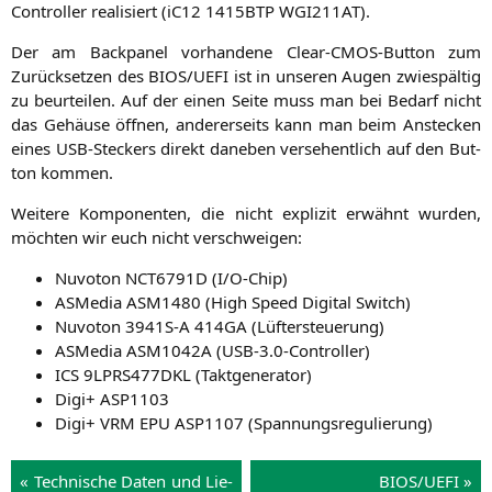
Con­trol­ler rea­li­siert (iC12
1415BTP
WGI211AT
).
Der am Back­pa­nel vor­han­de­ne Clear-CMOS-But­ton zum
Zurück­set­zen des
BIOS
/
UEFI
ist in unse­ren Augen zwie­späl­tig
zu beur­tei­len. Auf der einen Sei­te muss man bei Bedarf nicht
das Gehäu­se öff­nen, ande­rer­seits kann man beim Anste­cken
eines USB-Ste­ckers direkt dane­ben ver­se­hent­lich auf den But­
ton kommen.
Wei­te­re Kom­po­nen­ten, die nicht expli­zit erwähnt wur­den,
möch­ten wir euch nicht verschweigen:
Nuvo­ton
NCT6791D
(I/O‑Chip)
ASMe­dia
ASM1480
(High Speed Digi­tal Switch)
Nuvo­ton
3941S
‑A
414GA
(Lüf­ter­steue­rung)
ASMe­dia
ASM1042A
(
USB
‑3.0‑Controller)
ICS
9LPRS477DKL
(Takt­ge­ne­ra­tor)
Digi+
ASP1103
Digi+
VRM
EPU
ASP1107
(Span­nungs­re­gu­lie­rung)
« Tech­ni­sche Daten und Lie­
BIOS
/
UEFI
»