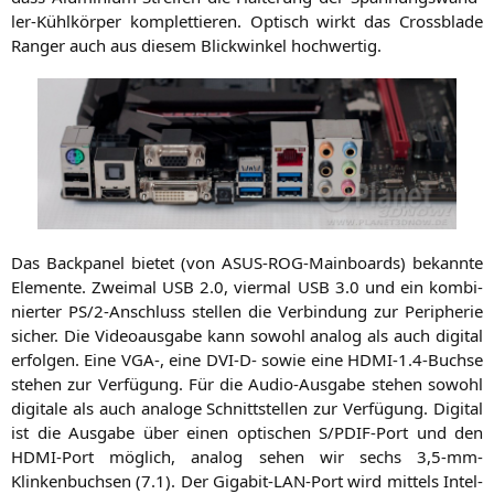
ler-Kühl­kör­per kom­plet­tie­ren. Optisch wirkt das Cross­bla­de
Ran­ger auch aus die­sem Blick­win­kel hochwertig.
Das Back­pa­nel bie­tet (von ASUS-ROG-Main­boards) bekann­te
Ele­men­te. Zwei­mal
USB
2.0, vier­mal
USB
3.0 und ein kom­bi­
nier­ter
PS
/2‑Anschluss stel­len die Ver­bin­dung zur Peri­phe­rie
sicher. Die Video­aus­ga­be kann sowohl ana­log als auch digi­tal
erfol­gen. Eine
VGA
‑, eine
DVI-D-
sowie eine
HDMI
‑1.4‑Buchse
ste­hen zur Ver­fü­gung. Für die Audio-Aus­ga­be ste­hen sowohl
digi­ta­le als auch ana­lo­ge Schnitt­stel­len zur Ver­fü­gung. Digi­tal
ist die Aus­ga­be über einen opti­schen S/P­DIF-Port und den
HDMI-Port mög­lich, ana­log sehen wir sechs 3,5‑mm-
Klinkenbuchsen (7.1). Der Giga­bit-LAN-Port wird mit­tels Intel-