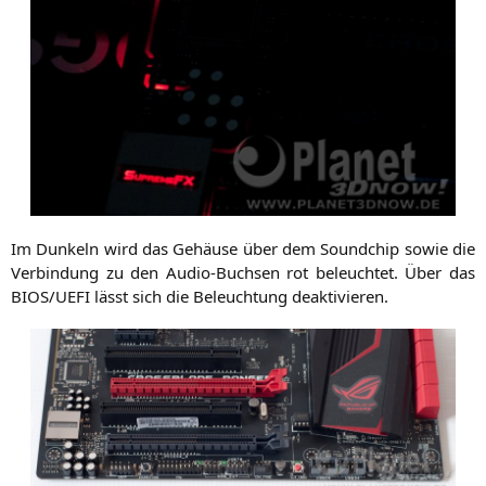
Im Dun­keln wird das Gehäu­se über dem Sound­chip sowie die
Ver­bin­dung zu den Audio-Buch­sen rot beleuch­tet. Über das
BIOS
/
UEFI
lässt sich die Beleuch­tung deaktivieren.