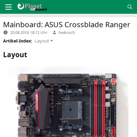
Zum
Inhalt
springen
Mainboard:
ASUS
Crossblade Ranger
Verfasst
20.08.2016 18:12 Uhr
heikosch
von
Layout
Artikel-Index:
Layout