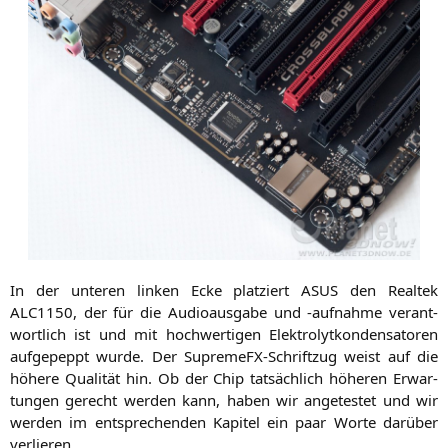
In der unte­ren lin­ken Ecke plat­ziert
ASUS
den Real­tek
ALC1150
, der für die Audio­aus­ga­be und ‑auf­nah­me ver­ant­
wort­lich ist und mit hoch­wer­ti­gen Elek­tro­lyt­kon­den­sa­to­ren
auf­ge­peppt wur­de. Der Supreme­FX-Schrift­zug weist auf die
höhe­re Qua­li­tät hin. Ob der Chip tat­säch­lich höhe­ren Erwar­
tun­gen gerecht wer­den kann, haben wir ange­tes­tet und wir
wer­den im ent­spre­chen­den Kapi­tel ein paar Wor­te dar­über
verlieren.