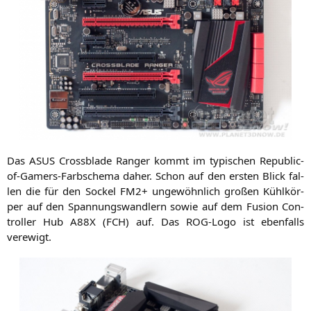
Das
ASUS
Cross­bla­de Ran­ger kommt im typi­schen Repu­blic-
of-Gamers-Farb­sche­ma daher. Schon auf den ers­ten Blick fal­
len die für den Sockel
FM2
+ unge­wöhn­lich gro­ßen Kühl­kör­
per auf den Span­nungs­wand­lern sowie auf dem Fusi­on Con­
trol­ler Hub
A88X
(
FCH
) auf. Das ROG-Logo ist eben­falls
verewigt.