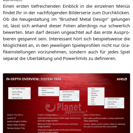
Einen ers­ten tief­rei­chen­den Ein­blick in die ein­zel­nen Menüs
fin­det Ihr in der nach­fol­gen­den Bil­der­se­rie zum Durch­kli­cken.
Ob die Neu­ge­stal­tung im “Brushed Metal Design” gelun­gen
ist, lässt sich anhand die­ser Foli­en aller­dings nur schwer­lich
bewer­ten. Man darf des­sen unge­ach­tet auf das ers­te Aus­pro­
bie­ren gespannt sein. Inter­es­sant hört sich bei­spiels­wei­se die
Mög­lich­keit an, in den jewei­li­gen Spie­le­pro­fi­len nicht nur Gra­
fik­ein­stel­lun­gen vor­zu­neh­men, son­dern auch für jedes Spiel
sepa­rat die Über­tak­tung und Power­li­mits zu definieren.