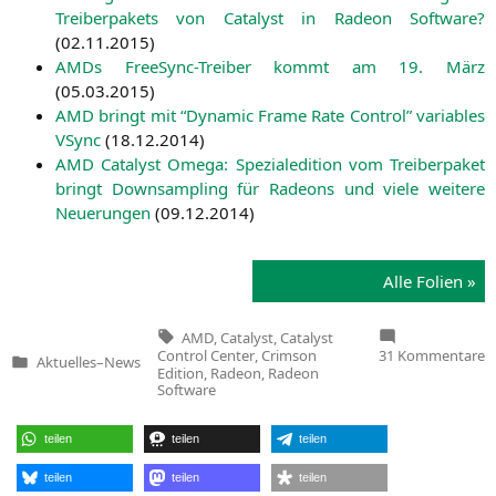
Trei­ber­pa­kets von Cata­lyst in Rade­on Soft­ware?
(
02.11.2015
)
AMDs Free­Sync-Trei­ber kommt am 19. März
(
05.03.2015
)
AMD
bringt mit “Dyna­mic Frame Rate Con­trol” varia­bles
VSync
(
18.12.2014
)
AMD
Cata­lyst Ome­ga: Spe­zia­ledi­ti­on vom Trei­ber­pa­ket
bringt Down­sam­pling für Rade­ons und vie­le wei­te­re
Neue­run­gen
(
09.12.2014
)
Alle Foli­en »
Tags:
AMD
,
Catalyst
,
Catalyst
z
Control Center
,
Crimson
31 Kommentare
Aktuelles
–
News
R
Veröffentlicht
Edition
,
Radeon
,
Radeon
S
in
Software
C
E
A
teilen
teilen
teilen
b
C
T
teilen
teilen
teilen
u