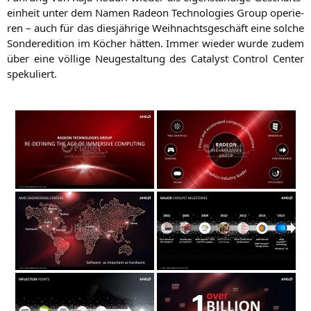
ein­heit unter dem Namen Rade­on Tech­no­lo­gies Group ope­rie­
ren – auch für das dies­jäh­ri­ge Weih­nachts­ge­schäft eine sol­che
Son­der­edi­ti­on im Köcher hät­ten. Immer wie­der wur­de zudem
über eine völ­li­ge Neu­ge­stal­tung des Cata­lyst Con­trol Cen­ter
spekuliert.