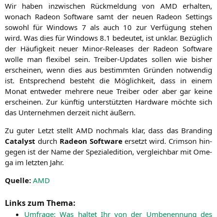
Wir haben inzwi­schen Rück­mel­dung von
AMD
erhal­ten,
wonach Rade­on Soft­ware samt der neu­en Rade­on Set­tings
sowohl für Win­dows 7 als auch 10 zur Ver­fü­gung ste­hen
wird. Was dies für Win­dows 8.1 bedeu­tet, ist unklar. Bezüg­lich
der Häu­fig­keit neu­er Minor-Releases der Rade­on Soft­ware
wol­le man fle­xi­bel sein. Trei­ber-Updates sol­len wie bis­her
erschei­nen, wenn dies aus bestimm­ten Grün­den not­wen­dig
ist. Ent­spre­chend besteht die Mög­lich­keit, dass in einem
Monat ent­we­der meh­re­re neue Trei­ber oder aber gar kei­ne
erschei­nen. Zur künf­tig unter­stütz­ten Hard­ware möch­te sich
das Unter­neh­men der­zeit nicht äußern.
Zu guter Letzt stellt
AMD
noch­mals klar, dass das Bran­ding
Cata­lyst
durch
Rade­on Soft­ware
ersetzt wird. Crims­on hin­
ge­gen ist der Name der Spe­zia­ledi­ti­on, ver­gleich­bar mit Ome­
ga im letz­ten Jahr.
Quel­le:
AMD
Links zum Thema:
Umfra­ge: Was hal­tet Ihr von der Umbe­nen­nung des