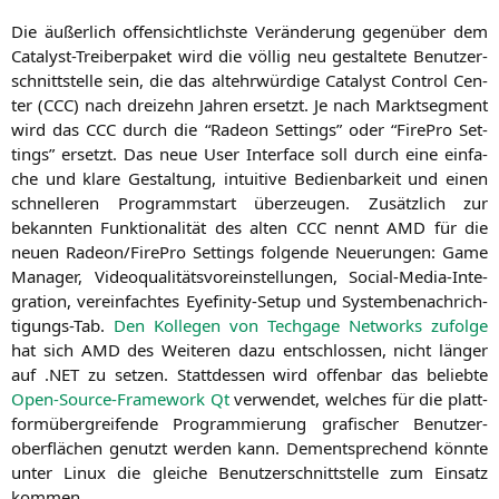
Die äußer­lich offen­sicht­lichs­te Ver­än­de­rung gegen­über dem
Cata­lyst-Trei­ber­pa­ket wird die völ­lig neu gestal­te­te Benut­zer­
schnitt­stel­le sein, die das alt­ehr­wür­di­ge Cata­lyst Con­trol Cen­
ter (
CCC
) nach drei­zehn Jah­ren ersetzt. Je nach Markt­seg­ment
wird das
CCC
durch die “Rade­on Set­tings” oder “Fire­Pro Set­
tings” ersetzt. Das neue User Inter­face soll durch eine ein­fa­
che und kla­re Gestal­tung, intui­ti­ve Bedien­bar­keit und einen
schnel­le­ren Pro­gramm­start über­zeu­gen. Zusätz­lich zur
bekann­ten Funk­tio­na­li­tät des alten
CCC
nennt
AMD
für die
neu­en Radeon/FirePro Set­tings fol­gen­de Neue­run­gen: Game
Mana­ger, Video­qua­li­täts­vor­ein­stel­lun­gen, Social-Media-Inte­
gra­ti­on, ver­ein­fach­tes Eye­fi­ni­ty-Set­up und Sys­tem­be­nach­rich­
ti­gungs-Tab.
Den Kol­le­gen von Tech­ga­ge Net­works zufol­ge
hat sich
AMD
des Wei­te­ren dazu ent­schlos­sen, nicht län­ger
auf .
NET
zu set­zen. Statt­des­sen wird offen­bar das belieb­te
Open-Source-Frame­work Qt
ver­wen­det, wel­ches für die platt­
form­über­grei­fen­de Pro­gram­mie­rung gra­fi­scher Benut­zer­
ober­flä­chen genutzt wer­den kann. Dem­entspre­chend könn­te
unter Linux die glei­che Benut­zer­schnitt­stel­le zum Ein­satz
kommen.