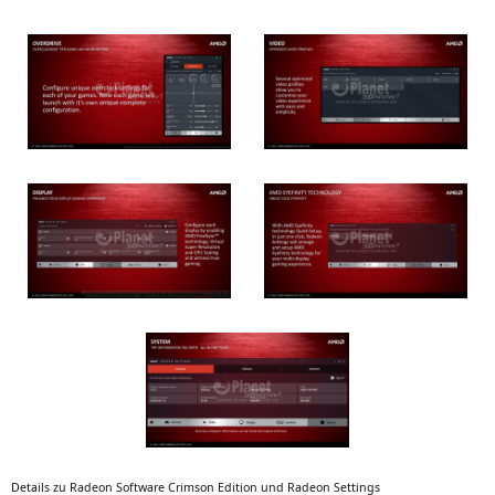
Details zu Rade­on Soft­ware Crims­on Edi­ti­on und Rade­on Settings