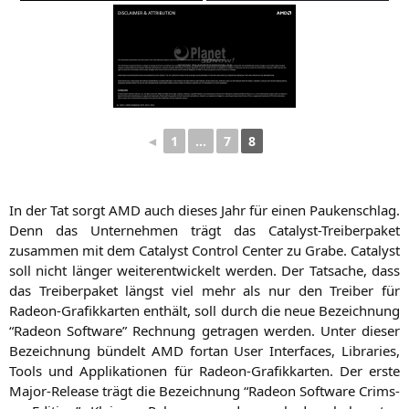
1
…
7
8
◄
In der Tat sorgt
AMD
auch die­ses Jahr für einen Pau­ken­schlag.
Denn das Unter­neh­men trägt das Cata­lyst-Trei­ber­pa­ket
zusam­men mit dem Cata­lyst Con­trol Cen­ter zu Gra­be. Cata­lyst
soll nicht län­ger wei­ter­ent­wi­ckelt wer­den. Der Tat­sa­che, dass
das Trei­ber­pa­ket längst viel mehr als nur den Trei­ber für
Rade­on-Gra­fik­kar­ten ent­hält, soll durch die neue Bezeich­nung
“Rade­on Soft­ware” Rech­nung getra­gen wer­den. Unter die­ser
Bezeich­nung bün­delt
AMD
fort­an User Inter­faces, Libra­ri­es,
Tools und Appli­ka­tio­nen für Rade­on-Gra­fik­kar­ten. Der ers­te
Major-Release trägt die Bezeich­nung “Rade­on Soft­ware Crims­