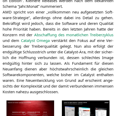
on Edi­ti­on”. Klei­ne­re Releases wer­den nach dem bekann­ten
Sche­ma “Jahr.Monat” nummeriert.
AMD
spricht von einer „voll­kom­men neu auf­ge­setz­ten Soft­
ware-Stra­te­gie“, aller­dings ohne dabei ins Detail zu gehen.
Bekräf­tigt wird jedoch, dass die Soft­ware und deren Qua­li­tät
hohe Prio­ri­tät haben. Bereits in den letz­ten Jah­ren hat­te der
Kon­zern mit der
Abschaf­fung des monat­li­chen Trei­ber­zy­klus
und dem
Cata­lyst Ome­ga
ver­stärkt den Fokus auf eine Ver­
bes­se­rung der Trei­ber­qua­li­tät gelegt. Nun also erfolgt der
end­gül­ti­ge Schluss­strich unter die Cata­lyst-Ära, mit der sicher­
lich die Hoff­nung ver­bun­den ist, des­sen schlech­tes Image
end­gül­tig hin­ter sich zu las­sen. Als Fun­da­ment für die­sen
Neu­an­fang die­nen aber höchst­wahr­schein­lich die glei­chen
Soft­ware­kom­po­nen­ten, wel­che bis­her im Cata­lyst ent­hal­ten
waren. Eine Neu­ent­wick­lung von Grund auf erscheint ange­
sichts der Kom­ple­xi­tät und der damit ver­bun­de­nen immensen
Kos­ten nahe­zu ausgeschlossen.