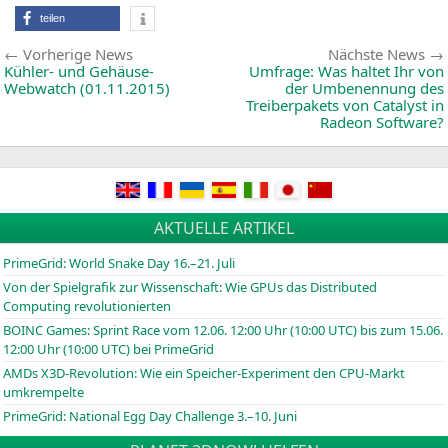
C
teilen
C
C
Beitragsnavigation
Vorherige
[
Vorherige News
Nächste News
News:
Kühler- und Gehäuse-
Umfrage: Was haltet Ihr von
Webwatch (01.11.2015)
der Umbenennung des
Treiberpakets von Catalyst in
Radeon Software?
AKTUELLE ARTIKEL
PrimeGrid: World Snake Day 16.–21. Juli
Von der Spielgrafik zur Wissenschaft: Wie GPUs das Distributed
Computing revolutionierten
BOINC
Games: Sprint Race vom 12.06. 12:00 Uhr (10:00
UTC
) bis zum 15.06.
12:00 Uhr (10:00
UTC
) bei PrimeGrid
AMDs X3D-Revolution: Wie ein Speicher-Experiment den CPU-Markt
umkrempelte
PrimeGrid: National Egg Day Challenge 3.–10. Juni