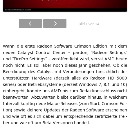
Bild 1 von 14
Wann die ers­te Rade­on Soft­ware Crims­on Edi­ti­on mit dem
neu­en Cata­lyst Con­trol Cen­ter – par­don, “Rade­on Set­tings”
und “Fire­Pro Set­tings” – ver­öf­fent­licht wird, ver­rät
AMD
heu­te
noch nicht. Es soll aber noch die­ses Jahr gesche­hen. Ob die
Beer­di­gung des Cata­lyst mit Ver­än­de­run­gen hin­sicht­lich der
unter­stütz­ten Hard­ware (der­zeit alles ab Rade­on
HD
5000
series) oder Betriebs­sys­te­me (der­zeit Win­dows 7, 8.1 und 10)
ein­her­geht, konn­te uns
AMD
bis zum Redak­ti­ons­schluss nicht
beant­wor­ten. Abzu­war­ten bleibt dar­über hin­aus, in wel­chem
Inter­vall künf­tig neue Major-Releases (zum Start: Crims­on Edi­
ti­on) sowie klei­ne­re Updates der Rade­on Soft­ware erschei­nen
und wie oft es sich dabei um ent­spre­chen­de zer­ti­fi­zier­te Trei­
ber und wie oft um Beta-Ver­sio­nen handelt.