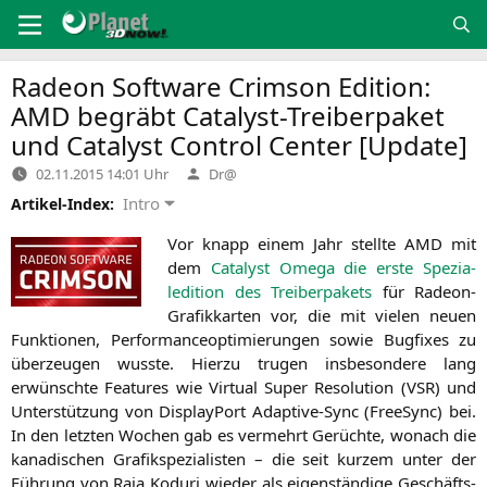
Zum
Inhalt
springen
Radeon Software Crimson Edition:
AMD
begräbt Catalyst-Treiberpaket
und Catalyst Control Center [Update]
Verfasst
02.11.2015 14:01 Uhr
Dr@
von
Intro
Artikel-Index:
Vor knapp einem Jahr stell­te
AMD
mit
dem
Cata­lyst Ome­ga die ers­te Spe­zia­
ledi­ti­on des Trei­ber­pa­kets
für Rade­on-
Gra­fik­kar­ten vor, die mit vie­len neu­en
Funk­tio­nen, Per­for­mance­op­ti­mie­run­gen sowie Bug­fi­xes zu
über­zeu­gen wuss­te. Hier­zu tru­gen ins­be­son­de­re lang
erwünsch­te Fea­tures wie Vir­tu­al Super Reso­lu­ti­on (
VSR
) und
Unter­stüt­zung von Dis­play­Po­rt Adap­ti­ve-Sync (Free­Sync) bei.
In den letz­ten Wochen gab es ver­mehrt Gerüch­te, wonach die
kana­di­schen Gra­fik­spe­zia­lis­ten – die seit kur­zem unter der
Füh­rung von Raja Kodu­ri wie­der als eigen­stän­di­ge Geschäfts­