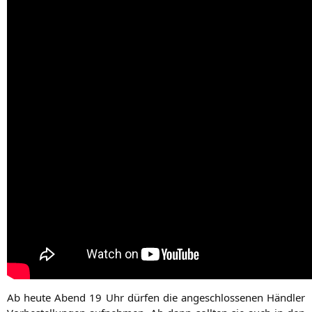
Ab heu­te Abend 19 Uhr dür­fen die ange­schlos­se­nen Händ­ler