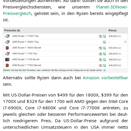
Vor­be­stel­lun­gen auf­neh­men. Ab dann soll­ten sie auch in den
Preis­ver­gleichs­diens­ten, wie unse­rem
Planet-3DNow!-
Preisvergleich
, gelis­tet sein, in den Ryzen bereits ein­ge­pflegt
ist.
Alter­na­tiv soll­te Ryzen dann auch bei
Ama­zon vor­be­stell­bar
sein.
Mit US-Dol­lar-Prei­sen von $499 für den
1800X
, $399 für den
1700X
und $329 für den 1700 will
AMD
gegen den Intel Core
i7-6900X, Core i7-6800K und Core i7-7700K antre­ten, zu
jeweils glei­chen oder bes­se­ren Per­for­man­ce­wer­ten bei deut­
lich nied­ri­ge­rem Preis. Da US-Dol­lar-Prei­se auf­grund der
unter­schied­li­chen Umsatz­steu­ern in den
USA
immer net­to