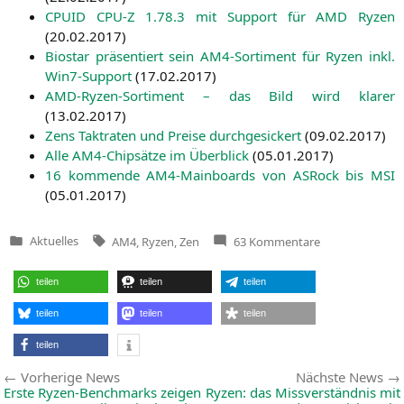
CPUID
CPU
‑Z 1.78.3 mit Sup­port für
AMD
Ryzen
(
20.02.2017
)
Bio­star prä­sen­tiert sein AM4-Sor­ti­ment für Ryzen inkl.
Win7-Sup­port
(
17.02.2017
)
AMD-Ryzen-Sor­ti­ment – das Bild wird kla­rer
(
13.02.2017
)
Zens Takt­ra­ten und Prei­se durch­ge­si­ckert
(
09.02.2017
)
Alle AM4-Chip­sät­ze im Über­blick
(
05.01.2017
)
16 kom­men­de AM4-Main­boards von ASRock bis
MSI
(
05.01.2017
)
Tags:
zu
Aktuelles
AM4
,
Ryzen
,
Zen
63 Kommentare
Veröffentlicht
Ryzen
in
offiziell:
Bestellung
teilen
teilen
teilen
ab
heute
Abend,
teilen
teilen
teilen
Vorgaben
übertroffen
teilen
Beitragsnavigation
Vorherige
Vorherige News
Nächste News
News:
Erste Ryzen-Benchmarks zeigen
Ryzen: das Missverständnis mit