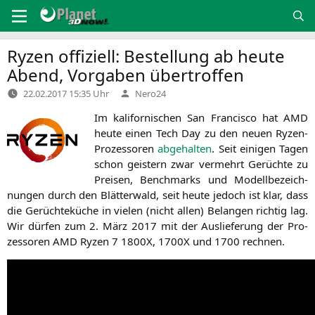
Zum
Inhalt
springen
Ryzen offiziell: Bestellung ab heute
Abend, Vorgaben übertroffen
Verfasst
22.02.2017 15:35 Uhr
Nero24
von
Im kali­for­ni­schen San Fran­cis­co hat
AMD
heu­te einen Tech Day zu den neu­en Ryzen-
Pro­zes­so­ren
abge­hal­ten
. Seit eini­gen Tagen
schon geis­tern zwar ver­mehrt Gerüch­te zu
Prei­sen, Bench­marks und Modell­be­zeich­
nun­gen durch den Blät­ter­wald, seit heu­te jedoch ist klar, dass
die Gerüch­te­kü­che in vie­len (nicht allen) Belan­gen rich­tig lag.
Wir dür­fen zum 2. März 2017 mit der Aus­lie­fe­rung der Pro­
zes­so­ren
AMD
Ryzen 7
1800X
,
1700X
und 1700 rechnen.