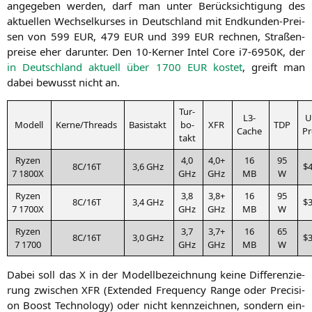
ange­ge­ben wer­den, darf man unter Berück­sich­ti­gung des
aktu­el­len Wech­sel­kur­ses in Deutsch­land mit End­kun­den-Prei­
sen von 599
EUR
, 479
EUR
und 399
EUR
rech­nen, Stra­ßen­
prei­se eher dar­un­ter. Den 10-Ker­ner Intel Core i7-6950K, der
in Deutsch­land aktu­ell über 1700
EUR
kos­tet
, greift man
dabei bewusst nicht an.
Tur­
L3-
U
Modell
Kerne/Threads
Basistakt
bo­
XFR
TDP
Cache
Pr
takt
Ryzen
4,0
4,0+
16
95
8C
/
16T
3,6 GHz
$
7
1800X
GHz
GHz
MB
W
Ryzen
3,8
3,8+
16
95
8C
/
16T
3,4 GHz
$
7
1700X
GHz
GHz
MB
W
Ryzen
3,7
3,7+
16
65
8C
/
16T
3,0 GHz
$
7 1700
GHz
GHz
MB
W
Dabei soll das X in der Modell­be­zeich­nung kei­ne Dif­fe­ren­zie­
rung zwi­schen
XFR
(Exten­ded Fre­quen­cy Ran­ge oder Pre­cis­i­
on Boost Tech­no­lo­gy) oder nicht kenn­zeich­nen, son­dern ein­