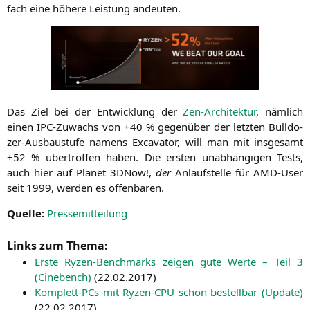
fach eine höhe­re Leis­tung andeuten.
Das Ziel bei der Ent­wick­lung der
Zen-Archi­tek­tur
, näm­lich
einen IPC-Zuwachs von +40 % gegen­über der letz­ten Bull­do­
zer-Aus­bau­stu­fe namens Excava­tor, will man mit ins­ge­samt
+52 % über­trof­fen haben. Die ers­ten unab­hän­gi­gen Tests,
auch hier auf Pla­net 3DNow!,
der
Anlauf­stel­le für AMD-User
seit 1999, wer­den es offenbaren.
Quel­le:
Pres­se­mit­tei­lung
Links zum Thema:
Ers­te Ryzen-Bench­marks zei­gen gute Wer­te – Teil 3
(Cine­bench)
(
22.02.2017
)
Kom­plett-PCs mit Ryzen-CPU schon bestell­bar (Update)
(
22.02.2017
)