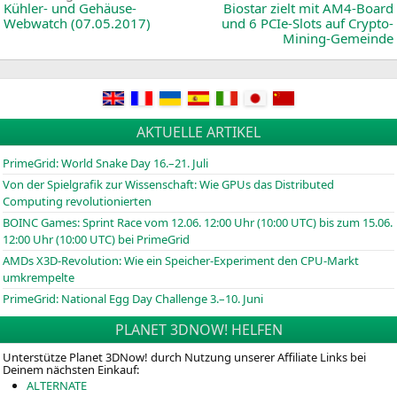
News:
Kühler- und Gehäuse-
Biostar zielt mit AM4-Board
Webwatch (07.05.2017)
und 6 PCIe-Slots auf Crypto-
Mining-Gemeinde
AKTUELLE ARTIKEL
PrimeGrid: World Snake Day 16.–21. Juli
Von der Spielgrafik zur Wissenschaft: Wie GPUs das Distributed
Computing revolutionierten
BOINC
Games: Sprint Race vom 12.06. 12:00 Uhr (10:00
UTC
) bis zum 15.06.
12:00 Uhr (10:00
UTC
) bei PrimeGrid
AMDs X3D-Revolution: Wie ein Speicher-Experiment den CPU-Markt
umkrempelte
PrimeGrid: National Egg Day Challenge 3.–10. Juni
PLANET 3DNOW! HELFEN
Unterstütze Planet 3DNow! durch Nutzung unserer Affiliate Links bei
Deinem nächsten Einkauf:
ALTERNATE