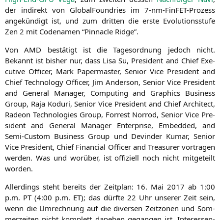
der indi­rekt von Glo­bal­Found­ries im 7‑nm-Fin­FET-Pro­zess
ange­kün­digt ist, und zum drit­ten die ers­te Evo­lu­ti­ons­stu­fe
Zen 2 mit Code­na­men “Pin­na­cle Ridge”.
Von
AMD
bestä­tigt ist die Tages­ord­nung jedoch nicht.
Bekannt ist bis­her nur, dass Lisa Su, Pre­si­dent and Chief Exe­
cu­ti­ve Offi­cer, Mark Paper­mas­ter, Seni­or Vice Pre­si­dent and
Chief Tech­no­lo­gy Offi­cer, Jim Ander­son, Seni­or Vice Pre­si­dent
and Gene­ral Mana­ger, Com­pu­ting and Gra­phics Busi­ness
Group, Raja Kodu­ri, Seni­or Vice Pre­si­dent and Chief Archi­tect,
Rade­on Tech­no­lo­gies Group, For­rest Nor­rod, Seni­or Vice Pre­
si­dent and Gene­ral Mana­ger Enter­pri­se, Embedded, and
Semi-Cus­tom Busi­ness Group und Devin­der Kumar, Seni­or
Vice Pre­si­dent, Chief Finan­cial Offi­cer and Tre­asurer vor­tra­gen
wer­den. Was und wor­über, ist offi­zi­ell noch nicht mit­ge­teilt
worden.
Aller­dings steht bereits der Zeit­plan: 16. Mai 2017 ab 1:00
p.m.
PT
(4:00 p.m.
ET
); das dürf­te 22 Uhr unse­rer Zeit sein,
wenn die Umrech­nung auf die diver­sen Zeit­zo­nen und Som­
mer­zei­ten nicht kom­plett dane­ben gegan­gen ist. Inter­es­sen­