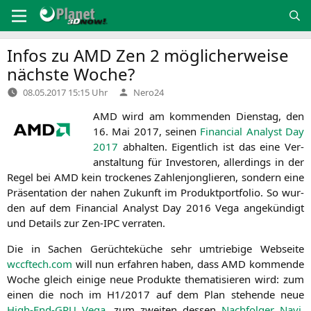
Zum
Inhalt
springen
Infos zu
AMD
Zen 2 möglicherweise
nächste Woche?
Verfasst
08.05.2017 15:15 Uhr
Nero24
von
AMD
wird am kom­men­den Diens­tag, den
16. Mai 2017, sei­nen
Finan­cial Ana­lyst Day
2017
abhal­ten. Eigent­lich ist das eine Ver­
an­stal­tung für Inves­to­ren, aller­dings in der
Regel bei
AMD
kein tro­cke­nes Zah­len­jon­glie­ren, son­dern eine
Prä­sen­ta­ti­on der nahen Zukunft im Pro­dukt­port­fo­lio. So wur­
den auf dem Finan­cial Ana­lyst Day 2016 Vega ange­kün­digt
und Details zur Zen-IPC verraten.
Die in Sachen Gerüch­te­kü­che sehr umtrie­bi­ge Web­sei­te
wccftech.com
will nun erfah­ren haben, dass
AMD
kom­men­de
Woche gleich eini­ge neue Pro­duk­te the­ma­ti­sie­ren wird: zum
einen die noch im
H1
/2017 auf dem Plan ste­hen­de neue
High-End-GPU Vega
, zum zwei­ten des­sen
Nach­fol­ger Navi
,