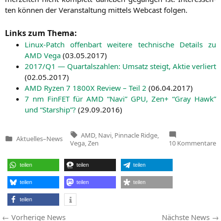
ten kön­nen der Ver­an­stal­tung mit­tels Web­cast folgen.
Links zum Thema:
Linux-Patch offen­bart wei­te­re tech­ni­sche Details zu
AMD
Vega
(
03.05.2017
)
2017/
Q1
— Quar­tals­zah­len: Umsatz steigt, Aktie ver­liert
(
02.05.2017
)
AMD
Ryzen 7
1800X
Review – Teil 2
(
06.04.2017
)
7 nm Fin­FET für
AMD
“Navi”
GPU
, Zen+ “Gray Hawk”
und “Star­ship”?
(
29.09.2016
)
Tags:
AMD
,
Navi
,
Pinnacle Ridge
,
Aktuelles
–
News
Veröffentlicht
z
Vega
,
Zen
10 Kommentare
in
I
z
A
teilen
teilen
teilen
Z
2
m
teilen
teilen
teilen
n
W
teilen
Beitragsnavigation
Vorherige
Vorherige News
Nächste News