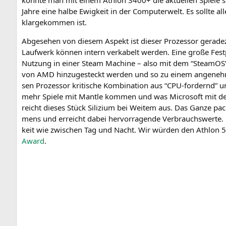
Jah­re eine hal­be Ewig­keit in der Com­pu­ter­welt. Es soll­te 
klar­ge­kom­men ist.
Abge­se­hen von die­sem Aspekt ist die­ser Pro­zes­sor gera­de
Lauf­werk kön­nen intern ver­ka­belt wer­den. Eine gro­ße Fest
Nut­zung in einer Steam Machi­ne – also mit dem “Steam­OS” get
von
AMD
hin­zu­ge­steckt wer­den und so zu einem ange­neh­me
sen Pro­zes­sor kri­ti­sche Kom­bi­na­ti­on aus “CPU-for­dernd” 
mehr Spie­le mit Man­t­le kom­men und was Micro­soft mit der ei
reicht die­ses Stück Sili­zi­um bei Wei­tem aus. Das Gan­ze pa
mens und erreicht dabei her­vor­ra­gen­de Ver­brauchs­wer­te.
keit wie zwi­schen Tag und Nacht. Wir wür­den den Ath­lon 5
Award
.