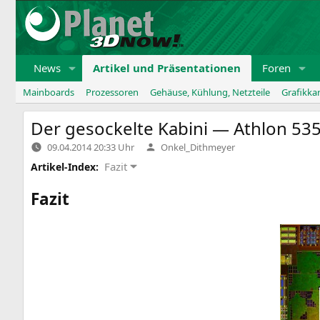
Zum
Inhalt
springen
News
Artikel und Präsentationen
Foren
Mainboards
Prozessoren
Gehäuse, Kühlung, Netzteile
Grafikka
Der gesockelte Kabini — Athlon 535
Verfasst
09.04.2014 20:33 Uhr
Onkel_Dithmeyer
von
Fazit
Artikel-Index:
Fazit