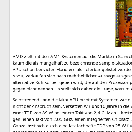
AMD
zielt mit den AM1-Sys­te­men auf die Märk­te in Schwel­le
kaum die als man­gel­haft zu bezeich­nen­de Sam­ple-Situa­ti
APU
schon bei vie­len Händ­lern als lie­fer­bar gelis­tet wu
5350, ver­kau­fen sich nach mehr­heit­li­cher Aus­sa­ge aus­ge­s
alter­na­ti­ve Kühl­kör­per geben wird, die auf den Pro­zes­sor
ge­gen nicht nen­nen. Es stellt sich daher die Fra­ge, war­um
Selbst­re­dend kann die Mini-APU nicht mit Sys­te­men wie 
nicht der Anspruch sein. Ver­set­zen wir uns 10 Jah­re in die 
einer
TDP
von 89 W bei einem Takt von 2,4 GHz an – Kos­ten­p
gen, einen Takt von 2,05 GHz, einen inte­grier­ten Chip­satz
Gan­ze lässt sich durch eine fast lach­haf­te
TDP
von 25 W flüs
konn­te man mit einem Ath­lon 3400+ die aktu­el­len Spie­le s