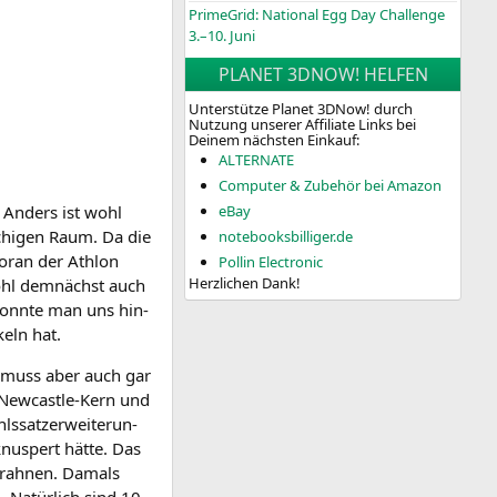
PrimeGrid: National Egg Day Challenge
3.–10. Juni
PLANET 3DNOW! HELFEN
Unterstütze Planet 3DNow! durch
Nutzung unserer Affiliate Links bei
Deinem nächsten Einkauf:
ALTERNATE
Computer & Zubehör bei Amazon
e. Anders ist wohl
eBay
­chi­gen Raum. Da die
notebooksbilliger.de
or­an der Ath­lon
Pollin Electronic
Herzlichen Dank!
 wohl dem­nächst auch
s konn­te man uns hin­
keln hat.
s muss aber auch gar
New­cast­le-Kern und
satz­er­wei­te­run­
knus­pert hät­te. Das
 Urah­nen. Damals
. Natür­lich sind 10