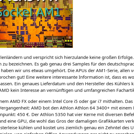
n­län­dern und ver­spricht sich hier­zu­lan­de kei­ne gro­ßen Erfol­g
­on zu bezeich­nen. Es gab genau drei Samples für den deutsch­spra
r­de, haben wir uns etwas umge­hört. Die APUs der AM1-Serie, allen v
pro­chen gut! Eine wei­te­re inter­es­san­te Infor­ma­ti­on ist, dass es
 pas­sen. Ein genau­es Lie­fer­da­tum und den Her­stel­ler des Küh­ler
AMD
kein Inter­es­se an ver­nünf­ti­gen und umfang­rei­chen Fach­ar­ti­
einem
AMD
FX
oder einem Intel Core i5 oder gar i7 mit­hal­ten. Da
Ver­gan­gen­heit:
AMD
bot den Ath­lon Ath­lon 64 3400+ mit einem 
unkt: 450 €. Der Ath­lon 5350 hat vier Ker­ne mit diver­sen Befehls­
 und eine
GPU
, die wohl das Gros der dama­li­gen Gra­fik­kar­ten ver­
­ter­lei­se küh­len und kos­tet uns ziem­lich genau ein Zehn­tel des
pie­len, von ein­fa­chen Office-Anwen­dun­gen gar nicht zu spre­chen