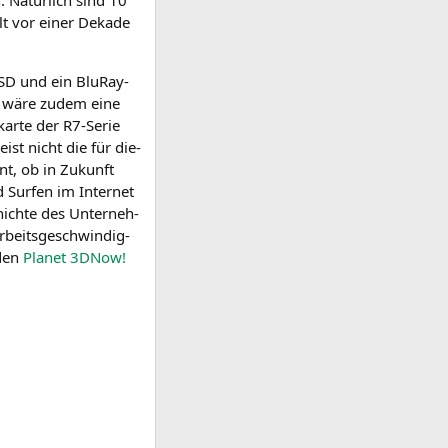
elt vor einer Deka­de
SD
und ein Blu­Ray-
r wäre zudem eine
kar­te der R7-Serie
ist nicht die für die­
sant, ob in Zukunft
d Sur­fen im Inter­net
hich­te des Unter­neh­
beits­ge­schwin­dig­
 den
Pla­net 3DNow!