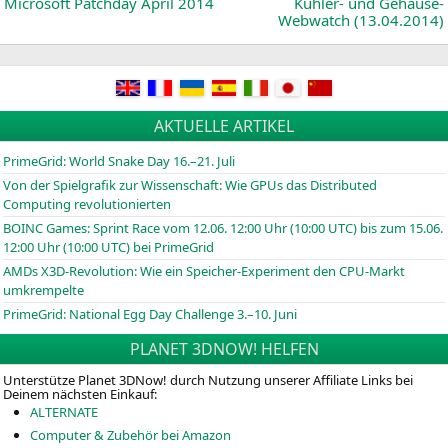
News:
Microsoft Patchday April 2014
Kühler- und Gehäuse-
Webwatch (13.04.2014)
AKTUELLE ARTIKEL
PrimeGrid: World Snake Day 16.–21. Juli
Von der Spielgrafik zur Wissenschaft: Wie GPUs das Distributed
Computing revolutionierten
BOINC
Games: Sprint Race vom 12.06. 12:00 Uhr (10:00
UTC
) bis zum 15.06.
12:00 Uhr (10:00
UTC
) bei PrimeGrid
AMDs X3D-Revolution: Wie ein Speicher-Experiment den CPU-Markt
umkrempelte
PrimeGrid: National Egg Day Challenge 3.–10. Juni
PLANET 3DNOW! HELFEN
Unterstütze Planet 3DNow! durch Nutzung unserer Affiliate Links bei
Deinem nächsten Einkauf:
ALTERNATE
Computer & Zubehör bei Amazon