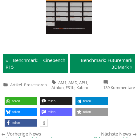
« Bench­mark: Cine­bench
Bench­mark: Future­mark
R15
3DMark »
Tags:
AM1
,
AMD
,
APU
,
Artikel
–
Prozessoren
Veröffentlicht
z
Athlon
,
FS1b
,
Kabini
139 Kommentare
in
D
g
K
teilen
teilen
teilen
A
5
teilen
teilen
teilen
i
teilen
Beitragsnavigation
Vorherige
Vorherige News
Nächste News