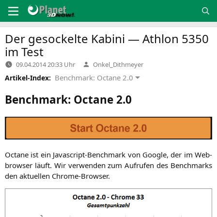
Zum
Inhalt
springen
Der gesockelte Kabini — Athlon 5350
im Test
Verfasst
09.04.2014 20:33 Uhr
Onkel_Dithmeyer
von
Benchmark: Octane 2.0
Artikel-Index:
Benchmark: Octane 2.0
Octa­ne ist ein Java­script-Bench­mark von Goog­le, der im Web­
brow­ser läuft. Wir ver­wen­den zum Auf­ru­fen des Bench­marks
den aktu­el­len Chrome-Browser.