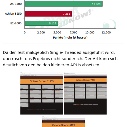
Da der Test maß­geb­lich Sin­gle-Threa­ded aus­ge­führt wird,
über­rascht das Ergeb­nis nicht son­der­lich. Der
A4
kann sich
deut­lich von den bei­den klei­ne­ren APUs absetzen.