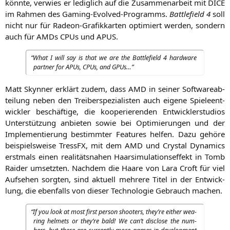
könn­te, ver­wies er ledig­lich auf die Zusam­men­ar­beit mit
DICE
im Rah­men des Gam­ing-Evol­ved-Pro­gramms.
Batt­le­field 4
soll
nicht nur für Rade­on-Gra­fik­kar­ten opti­miert wer­den, son­dern
auch für AMDs CPUs und
APUS
.
“
What I will say is that we are the Batt­le­field 4 hard­ware
part­ner for APUs, CPUs, and GPUs…”
Matt Skyn­ner erklärt zudem, dass
AMD
in sei­ner Soft­ware­ab­
tei­lung neben den Trei­ber­spe­zia­lis­ten auch eige­ne Spie­le­ent­
wick­ler beschäf­ti­ge, die koope­rie­ren­den Ent­wick­ler­stu­di­os
Unter­stüt­zung anbie­ten sowie bei Opti­mie­run­gen und der
Imple­men­tie­rung bestimm­ter Fea­tures hel­fen. Dazu gehö­re
bei­spiels­wei­se Tress­FX, mit dem
AMD
und Crys­tal Dyna­mics
erst­mals einen rea­li­täts­na­hen Haar­si­mu­la­ti­ons­ef­fekt in Tomb
Rai­der umsetz­ten. Nach­dem die Haa­re von Lara Croft für viel
Auf­se­hen sorg­ten, sind aktu­ell meh­re­re Titel in der Ent­wick­
lung, die eben­falls von die­ser Tech­no­lo­gie Gebrauch machen.
“
If you look at most first per­son shoo­ters, they’re eit­her wea­
ring hel­mets or they’re bald! We can’t dis­c­lo­se the num­