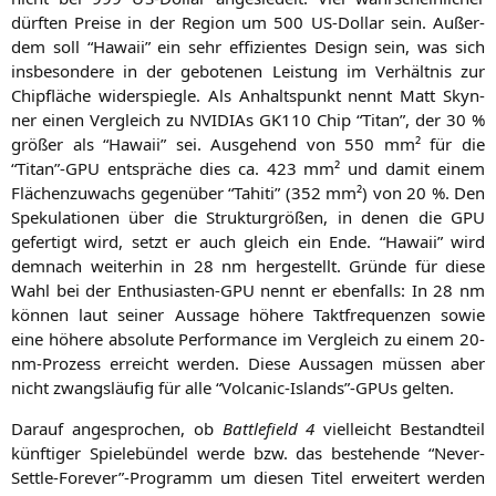
dürf­ten Prei­se in der Regi­on um 500 US-Dol­lar sein. Außer­
dem soll “Hawaii” ein sehr effi­zi­en­tes Design sein, was sich
ins­be­son­de­re in der gebo­te­nen Leis­tung im Ver­hält­nis zur
Chip­flä­che wider­spieg­le. Als Anhalts­punkt nennt Matt Skyn­
ner einen Ver­gleich zu NVI­DI­As
GK110
Chip “Titan”, der 30 %
grö­ßer als “Hawaii” sei. Aus­ge­hend von 550 mm² für die
“Titan”-GPU ent­sprä­che dies ca. 423 mm² und damit einem
Flä­chen­zu­wachs gegen­über “Tahi­ti” (352 mm²) von 20 %. Den
Spe­ku­la­tio­nen über die Struk­tur­grö­ßen, in denen die
GPU
gefer­tigt wird, setzt er auch gleich ein Ende. “Hawaii” wird
dem­nach wei­ter­hin in 28 nm her­ge­stellt. Grün­de für die­se
Wahl bei der Enthu­si­as­ten-GPU nennt er eben­falls: In 28 nm
kön­nen laut sei­ner Aus­sa­ge höhe­re Takt­fre­quen­zen sowie
eine höhe­re abso­lu­te Per­for­mance im Ver­gleich zu einem 20-
nm-Pro­zess erreicht wer­den. Die­se Aus­sa­gen müs­sen aber
nicht zwangs­läu­fig für alle “Volcanic-Islands”-GPUs gelten.
Dar­auf ange­spro­chen, ob
Batt­le­field 4
viel­leicht Bestand­teil
künf­ti­ger Spie­le­bün­del wer­de bzw. das bestehen­de “Never-
Settle-Forever”-Programm um die­sen Titel erwei­tert wer­den