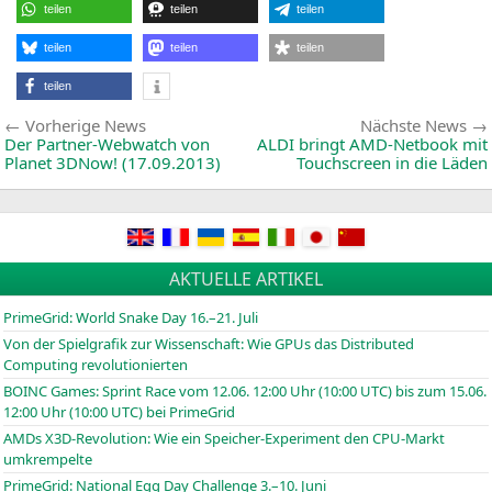
e
teilen
teilen
teilen
of
I
z
teilen
teilen
teilen
H
G
teilen
p
Beitragsnavigation
Vorherige
Vorherige News
Nächste News
News:
Der Partner-Webwatch von
ALDI
bringt AMD-Netbook mit
Planet 3DNow! (17.09.2013)
Touchscreen in die Läden
AKTUELLE ARTIKEL
PrimeGrid: World Snake Day 16.–21. Juli
Von der Spielgrafik zur Wissenschaft: Wie GPUs das Distributed
Computing revolutionierten
BOINC
Games: Sprint Race vom 12.06. 12:00 Uhr (10:00
UTC
) bis zum 15.06.
12:00 Uhr (10:00
UTC
) bei PrimeGrid
AMDs X3D-Revolution: Wie ein Speicher-Experiment den CPU-Markt
umkrempelte
PrimeGrid: National Egg Day Challenge 3.–10. Juni