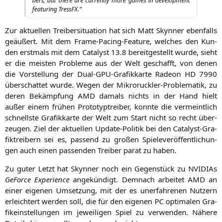
bers, but the­re are curr­ent­ly more games in deve­lo­p­ment
fea­turing TressFX.”
Zur aktu­el­len Trei­ber­si­tua­ti­on hat sich Matt Skyn­ner eben­falls
geäu­ßert. Mit dem Frame-Pacing-Fea­ture, wel­ches den Kun­
den erst­mals mit dem Cata­lyst 13.8 bereit­ge­stellt wur­de, sieht
er die meis­ten Pro­ble­me aus der Welt geschafft, von denen
die Vor­stel­lung der Dual-GPU-Gra­fik­kar­te Rade­on
HD
7990
über­schat­tet wur­de. Wegen der Mikroruck­ler-Pro­ble­ma­tik, zu
deren Bekämp­fung
AMD
damals nichts in der Hand hielt
außer einem frü­hen Pro­to­typ­trei­ber, konn­te die ver­meint­lich
schnells­te Gra­fik­kar­te der Welt zum Start nicht so recht über­
zeu­gen. Ziel der aktu­el­len Update-Poli­tik bei den Cata­lyst-Gra­
fik­trei­bern sei es, pas­send zu gro­ßen Spie­le­ver­öf­fent­li­chun­
gen auch einen pas­sen­den Trei­ber parat zu haben.
Zu guter Letzt hat Skyn­ner noch ein Gegen­stück zu NVI­DI­As
GeForce Expe­ri­ence
ange­kün­digt. Dem­nach arbei­tet
AMD
an
einer eige­nen Umset­zung, mit der es uner­fah­re­nen Nut­zern
erleich­tert wer­den soll, die für den eige­nen
PC
opti­ma­len Gra­
fik­ein­stel­lun­gen im jewei­li­gen Spiel zu ver­wen­den. Nähe­re