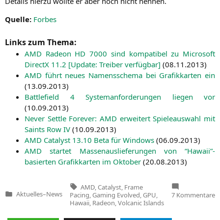
Details hier­zu woll­te er aber noch nicht nennen.
Quel­le:
For­bes
Links zum Thema:
AMD
Rade­on
HD
7000 sind kom­pa­ti­bel zu Micro­soft
DirectX 11.2 [Update: Trei­ber ver­füg­bar]
(
08.11.2013
)
AMD
führt neu­es Namens­sche­ma bei Gra­fik­kar­ten ein
(
13.09.2013
)
Batt­le­field 4 Sys­tem­an­for­de­run­gen lie­gen vor
(
10.09.2013
)
Never Sett­le Fore­ver:
AMD
erwei­tert Spie­le­aus­wahl mit
Saints Row
IV
(
10.09.2013
)
AMD
Cata­lyst 13.10 Beta für Win­dows
(
06.09.2013
)
AMD
star­tet Mas­sen­aus­lie­fe­run­gen von “Hawaii”-
basierten Gra­fik­kar­ten im Okto­ber
(
20.08.2013
)
Tags:
AMD
,
Catalyst
,
Frame
z
Aktuelles
–
News
Pacing
,
Gaming Evolved
,
GPU
,
7 Kommentare
Veröffentlicht
M
Hawaii
,
Radeon
,
Volcanic Islands
in
S
g