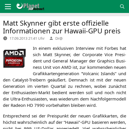
Zum
Inhalt
springen
Matt Skynner gibt erste offizielle
Informationen zur Hawaii-GPU preis
Verfasst
17.09.2013 21:41 Uhr
Dr@
von
In einem exklu­si­ven Inter­view mit For­bes hat
sich Matt Skyn­ner, der Cor­po­ra­te Vice Pre­si­
dent und Gene­ral Mana­ger der Gra­phics Busi­
ness Unit von
AMD
ist, zur kom­men­den neu­en
Gra­fik­kar­ten­ge­ne­ra­ti­on “Vol­ca­nic Islands” und
den Cata­lyst-Trei­bern geäu­ßert. Dem­nach ist mit der neu­en
Gene­ra­ti­on im vier­ten Quar­tal zu rech­nen, wobei zunächst
der Enthu­si­as­ten-Markt bedient wer­den soll und noch nicht
die Ultra-Enthu­si­as­ten, was wie­der­um dem Nach­fol­ger­mo­dell
der Rade­on
HD
7990 vor­be­hal­ten blei­ben wird.
Ent­spre­chend sei der Preis­punkt der neu­en Gra­fik­kar­ten, die
höchst wahr­schein­lich auf der “Hawaii”-GPU basie­ren wer­den,
nicht bei 999 US-Dol­lar ange­sie­delt. Viel wahr­schein­li­cher