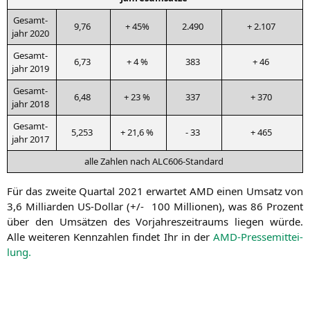
Gesamt­
9,76
+ 45%
2.490
+ 2.107
jahr 2020
Gesamt­
6,73
+ 4 %
383
+ 46
jahr 2019
Gesamt­
6,48
+ 23 %
337
+ 370
jahr 2018
Gesamt­
5,253
+ 21,6 %
- 33
+ 465
jahr 2017
alle Zah­len nach ALC606-Standard
Für das zwei­te Quar­tal 2021 erwar­tet
AMD
einen Umsatz von
3,6 Mil­li­ar­den US-Dol­lar (+/- 100 Mil­lio­nen), was 86 Pro­zent
über den Umsät­zen des Vor­jah­res­zeit­raums lie­gen wür­de.
Alle wei­te­ren Kenn­zah­len fin­det Ihr in der
AMD-Pres­se­mit­tei­
lung.