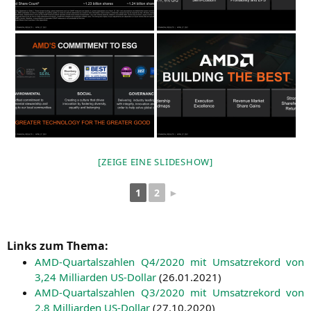
[ZEI­GE EINE SLIDESHOW]
1
2
►
Links zum Thema:
AMD-Quar­tals­zah­len
Q4
/2020 mit Umsatz­re­kord von
3,24 Mil­li­ar­den US-Dol­lar
(
26.01.2021
)
AMD-Quar­tals­zah­len
Q3
/2020 mit Umsatz­re­kord von
2,8 Mil­li­ar­den US-Dol­lar
(
27.10.2020
)