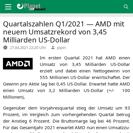
Zum
Inhalt
springen
Quartalszahlen
Q1
/2021 —
AMD
mit
neuem Umsatzrekord von 3,45
Milliarden US-Dollar
Verfasst
27.04.2021 22:20 Uhr
pipin
von
Im ers­ten Quar­tal 2021 hat
AMD
einen
Umsatz von 3,45 Mil­li­ar­den US-Dol­lar
erzielt und dabei einen Net­to­ge­winn von
555 Mil­lio­nen US-Dol­lar erwirt­schaf­tet. Der
Gewinn pro Aktie lag bei 0,45 US-Dol­lar. Erwar­tet hat­te
AMD
einen Umsatz von 3,2 Mil­li­ar­den US-Dol­lar (+/- 100
Millionen),
Gegen­über dem Vor­jah­res­quar­tal stieg der Umsatz um 93
Pro­zent, im Ver­gleich zum vor­her­ge­hen­den Quar­tal betrug
der Anstieg 6 Pro­zent. Die Brut­to­mar­ge lag bei 46 Pro­zent.
Für das Gesamt­jahr 2021 erwar­tet
AMD
nun einen Umsatz­zu­