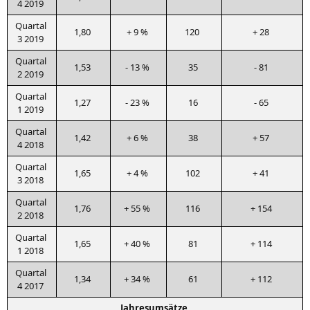
4 2019
Quar­tal
1,80
+ 9 %
120
+ 28
3 2019
Quar­tal
1,53
- 13 %
35
- 81
2 2019
Quar­tal
1,27
- 23 %
16
- 65
1 2019
Quar­tal
1,42
+ 6 %
38
+ 57
4 2018
Quar­tal
1,65
+ 4 %
102
+ 41
3 2018
Quar­tal
1,76
+ 55 %
116
+ 154
2 2018
Quar­tal
1,65
+ 40 %
81
+ 114
1 2018
Quar­tal
1,34
+ 34 %
61
+ 112
4 2017
Jah­res­um­sät­ze