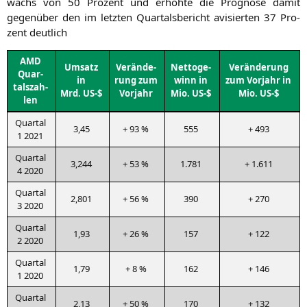
wachs von 50 Pro­zent und erhöh­te die Pro­gno­se damit
gegen­über den im letz­ten Quar­tals­be­richt avi­sier­ten 37 Pro­
zent deutlich
AMD
Umsatz
Ver­än­de­
Net­to­ge­
Ver­än­de­rung
Quar­
in
rung zum
winn in
zum Vor­jahr in
tals­zah­
Mrd.
US-
$
Vorjahr
Mio.
US-
$
Mio.
US-
$
len
Quar­tal
3,45
+ 93 %
555
+ 493
1 2021
Quar­tal
3,244
+ 53 %
1.781
+ 1.611
4 2020
Quar­tal
2,801
+ 56 %
390
+ 270
3 2020
Quar­tal
1,93
+ 26 %
157
+ 122
2 2020
Quar­tal
1,79
+ 8 %
162
+ 146
1 2020
Quar­tal
2,13
+ 50 %
170
+ 132