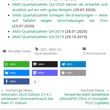
AMD-Quar­tals­zah­len
Q2
/2020 bes­ser als erwar­tet und
Aus­blick auf ein sehr gutes Rest­jahr
(
29.07.2020
)
Intels Quar­tals­zah­len schla­gen die Erwar­tun­gen — Aktie
auf Tal­fahrt wegen Ver­schie­bun­gen bei 7nm
(
23.07.2020
)
AMD-Quar­tals­zah­len
Q4
/2019
(
28.01.2020
)
AMD-Quar­tals­zah­len
Q3
/2019
(
29.10.2019
)
Tags:
2021
,
AMD
,
Q1
,
Aktuelles
–
News
Veröffentlicht
zu
Quartalszahlen
27 Kommentare
in
Qu
Q1
—
teilen
teilen
teilen
A
mi
ne
teilen
teilen
teilen
Um
vo
teilen
3,4
Mil
Beitragsnavigation
Vorherige
Vorherige News
Nächste News
US
News:
Dol
Adrenalin 2020 Edition 21.4.1
Verwertet
AMD
teildefekte
verbessert Stromverbrauch bei
(Xbox)PS5-CPUs in Komplett-
Navi 21 massiv
PCs? (Update)