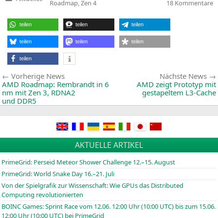
Veröffentlicht
z
Roadmap
,
Zen 4
18 Kommentare
in
A
e
Z
teilen
teilen
teilen
4
in
A
teilen
teilen
teilen
A
a
teilen
Beitragsnavigation
Vorherige
Vorherige News
Nächste News
News:
AMD
Roadmap: Rembrandt in 6
AMD
zeigt Prototyp mit
nm mit Zen 3,
RDNA2
gestapeltem L3-Cache
und
DDR5
AKTUELLE ARTIKEL
PrimeGrid: Perseid Meteor Shower Challenge 12.–15. August
PrimeGrid: World Snake Day 16.–21. Juli
Von der Spielgrafik zur Wissenschaft: Wie GPUs das Distributed
Computing revolutionierten
BOINC
Games: Sprint Race vom 12.06. 12:00 Uhr (10:00
UTC
) bis zum 15.06.
12:00 Uhr (10:00
UTC
) bei PrimeGrid