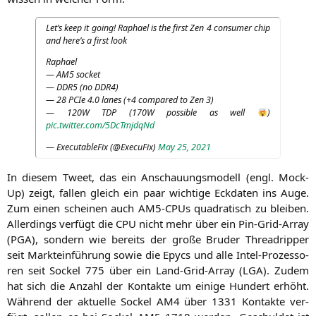
Let’s keep it going! Rapha­el is the first Zen 4 con­su­mer chip
and here’s a first look
Rapha­el
—
AM5
socket
—
DDR5
(no
DDR4
)
— 28 PCIe 4.0 lanes (+4 com­pared to Zen 3)
—
120W
TDP
(
170W
pos­si­ble as well
)
pic.twitter.com/5DcTmjdqNd
— Exe­cu­ta­b­le­Fix (@ExecuFix)
May 25, 2021
In die­sem Tweet, das ein Anschau­ungs­mo­dell (engl. Mock-
Up) zeigt, fal­len gleich ein paar wich­ti­ge Eck­da­ten ins Auge.
Zum einen schei­nen auch AM5-CPUs qua­dra­tisch zu blei­ben.
Aller­dings ver­fügt die
CPU
nicht mehr über ein Pin-Grid-Array
(
PGA
), son­dern wie bereits der gro­ße Bru­der Thre­ad­rip­per
seit Markt­ein­füh­rung sowie die Epycs und alle Intel-Pro­zes­so­
ren seit Sockel 775 über ein Land-Grid-Array (
LGA
). Zudem
hat sich die Anzahl der Kon­tak­te um eini­ge Hun­dert erhöht.
Wäh­rend der aktu­el­le Sockel
AM4
über 1331 Kon­tak­te ver­