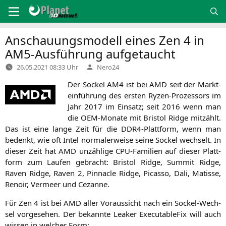
Zum
Inhalt
springen
Anschauungsmodell eines Zen 4 in
AM5-Ausführung aufgetaucht
Verfasst
26.05.2021 08:33 Uhr
Nero24
von
Der Sockel
AM4
ist bei
AMD
seit der Markt­
ein­füh­rung des ers­ten Ryzen-Pro­zes­sors im
Jahr 2017 im Ein­satz; seit 2016 wenn man
die OEM-Mona­te mit Bris­tol Ridge mit­zählt.
Das ist eine lan­ge Zeit für die DDR4-Platt­form, wenn man
bedenkt, wie oft Intel nor­ma­ler­wei­se sei­ne Sockel wech­selt. In
die­ser Zeit hat
AMD
unzäh­li­ge CPU-Fami­li­en auf die­ser Platt­
form zum Lau­fen gebracht: Bris­tol Ridge, Sum­mit Ridge,
Raven Ridge, Raven 2, Pin­na­cle Ridge, Picas­so, Dali, Matis­se,
Renoir, Ver­meer und Cezanne.
Für Zen 4 ist bei
AMD
aller Vor­aus­sicht nach ein Sockel-Wech­
sel vor­ge­se­hen. Der bekann­te Lea­k­er Exe­cu­ta­b­le­Fix will auch
wis­sen in wel­cher Form: