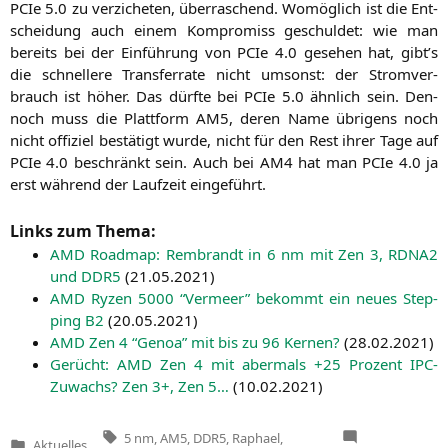
PCIe 5.0 zu ver­zi­che­ten, über­ra­schend. Womög­lich ist die Ent­
schei­dung auch einem Kom­pro­miss geschul­det: wie man
bereits bei der Ein­füh­rung von PCIe 4.0 gese­hen hat, gibt’s
die schnel­le­re Trans­fer­ra­te nicht umsonst: der Strom­ver­
brauch ist höher. Das dürf­te bei PCIe 5.0 ähn­lich sein. Den­
noch muss die Platt­form
AM5
, deren Name übri­gens noch
nicht offi­ziel bestä­tigt wur­de, nicht für den Rest ihrer Tage auf
PCIe 4.0 beschränkt sein. Auch bei
AM4
hat man PCIe 4.0 ja
erst wäh­rend der Lauf­zeit eingeführt.
Links zum Thema:
AMD
Road­map: Rem­brandt in 6 nm mit Zen 3,
RDNA2
und
DDR5
(
21.05.2021
)
AMD
Ryzen 5000 “Ver­meer” bekommt ein neu­es Step­
ping
B2
(
20.05.2021
)
AMD
Zen 4 “Gen­oa” mit bis zu 96 Ker­nen?
(
28.02.2021
)
Gerücht:
AMD
Zen 4 mit aber­mals +25 Pro­zent IPC-
Zuwachs? Zen 3+, Zen 5…
(
10.02.2021
)
Tags:
5 nm
,
AM5
,
DDR5
,
Raphael
,
Aktuelles