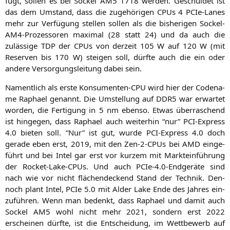
fügt, sol­len es bei Sockel
AM5
1718 wer­den. Geschul­det ist
das dem Umstand, dass die zuge­hö­ri­gen CPUs 4 PCIe-Lanes
mehr zur Ver­fü­gung stel­len sol­len als die bis­he­ri­gen Sockel-
AM4-Pro­zes­so­ren maxi­mal (28 statt 24) und da auch die
zuläs­si­ge
TDP
der CPUs von der­zeit 105 W auf 120 W (mit
Reser­ven bis 170 W) stei­gen soll, dürf­te auch die ein oder
ande­re Ver­sor­gungs­lei­tung dabei sein.
Nament­lich als ers­te Kon­su­men­ten-CPU wird hier der Code­na­
me Rapha­el genannt. Die Umstel­lung auf
DDR5
war erwar­tet
wor­den, die Fer­ti­gung in 5 nm eben­so. Etwas über­ra­schend
ist hin­ge­gen, dass Rapha­el auch wei­ter­hin “nur” PCI-Express
4.0 bie­ten soll. “Nur” ist gut, wur­de PCI-Express 4.0 doch
gera­de eben erst, 2019, mit den Zen-2-CPUs bei
AMD
ein­ge­
führt und bei Intel gar erst vor kur­zem mit Markt­ein­füh­rung
der Rocket-Lake-CPUs. Und auch PCIe‑4.0‑Endgeräte sind
nach wie vor nicht flä­chen­de­ckend Stand der Tech­nik. Den­
noch plant Intel, PCIe 5.0 mit Alder Lake Ende des Jah­res ein­
zu­füh­ren. Wenn man bedenkt, dass Rapha­el und damit auch
Sockel
AM5
wohl nicht mehr 2021, son­dern erst 2022
erschei­nen dürf­te, ist die Ent­schei­dung, im Wett­be­werb auf