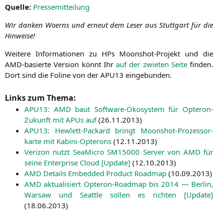
Quel­le:
Pres­se­mit­tei­lung
Wir dan­ken Woerns und erneut dem Leser aus Stutt­gart für die
Hinweise!
Wei­te­re Infor­ma­tio­nen zu HPs Moonshot-Pro­jekt und die
AMD-basier­te Ver­si­on könnt Ihr
auf der zwie­ten Sei­te
fin­den.
Dort sind die Foli­ne von der
APU13
eingebunden.
Links zum Thema:
APU13
:
AMD
baut Soft­ware-Öko­sys­tem für Opte­ron-
Zukunft mit APUs auf
(
26.11.2013
)
APU13
: Hew­lett-Packard bringt Moonshot-Pro­zes­sor­
kar­te mit Kabi­ni-Opte­rons
(
12.11.2013
)
Veri­zon nutzt Sea­Mi­cro
SM15000
Ser­ver von
AMD
für
sei­ne Enter­pri­se Cloud [Update]
(
12.10.2013
)
AMD
Details Embedded Pro­duct Road­map
(
10.09.2013
)
AMD
aktua­li­siert Opte­ron-Road­map bis 2014 — Ber­lin,
War­saw und Seat­tle sol­len es rich­ten [Update]
(
18.06.2013
)