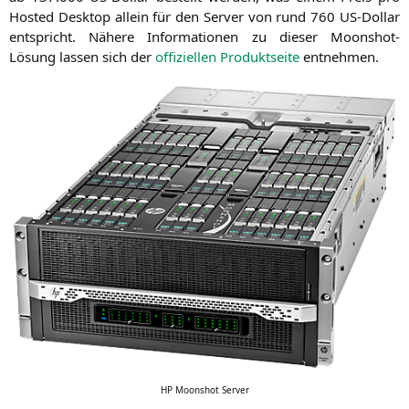
Hos­ted Desk­top allein für den Ser­ver von rund 760 US-Dol­lar
ent­spricht. Nähe­re Infor­ma­tio­nen zu die­ser Moonshot-
Lösung las­sen sich der
offi­zi­el­len Pro­dukt­sei­te
entnehmen.
HP
Moonshot Server