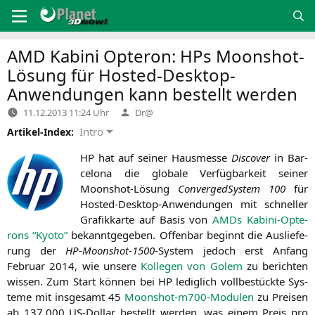
Zum
Inhalt
springen
AMD
Kabini Opteron: HPs Moonshot-
Lösung für Hosted-Desktop-
Anwendungen kann bestellt werden
Verfasst
11.12.2013 11:24 Uhr
Dr@
von
Intro
Artikel-Index:
HP
hat auf sei­ner Haus­mes­se
Dis­co­ver
in Bar­
ce­lo­na die glo­ba­le Ver­füg­bar­keit sei­ner
Moonshot-Lösung
Con­ver­ged­Sys­tem 100
für
Hos­ted-Desk­top-Anwen­dun­gen mit schnel­ler
Gra­fik­kar­te auf Basis von
AMDs Kabi­ni-Opte­
rons “Kyo­to”
bekannt­ge­ge­ben. Offen­bar beginnt die Aus­lie­fe­
rung der
HP-Moonshot-1500
-Sys­tem jedoch erst Anfang
Febru­ar 2014, wie unse­re
Kol­le­gen von Golem
zu berich­ten
wis­sen. Zum Start kön­nen bei
HP
ledig­lich voll­be­stück­te Sys­
te­me mit ins­ge­samt 45
Moonshot-m700-Modu­len
zu Prei­sen
ab 137.000 US-Dol­lar bestellt wer­den, was einem Preis pro