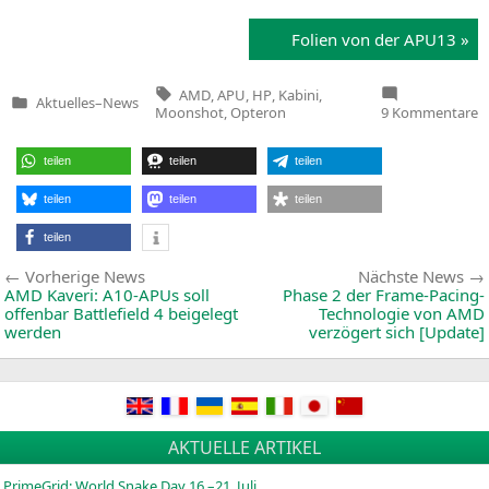
Foli­en von der
APU13
»
Tags:
AMD
,
APU
,
HP
,
Kabini
,
Aktuelles
–
News
Veröffentlicht
z
Moonshot
,
Opteron
9 Kommentare
in
A
K
O
teilen
teilen
teilen
H
M
L
teilen
teilen
teilen
f
H
teilen
D
A
Beitragsnavigation
Vorherige
Vorherige News
Nächste News
k
News:
be
AMD
Kaveri: A10-APUs soll
Phase 2 der Frame-Pacing-
w
offenbar Battlefield 4 beigelegt
Technologie von
AMD
werden
verzögert sich [Update]
AKTUELLE ARTIKEL
PrimeGrid: World Snake Day 16.–21. Juli