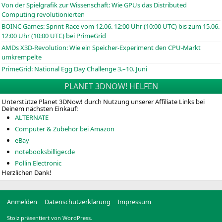
Von der Spielgrafik zur Wissenschaft: Wie GPUs das Distributed
Computing revolutionierten
BOINC
Games: Sprint Race vom 12.06. 12:00 Uhr (10:00
UTC
) bis zum 15.06.
12:00 Uhr (10:00
UTC
) bei PrimeGrid
AMDs X3D-Revolution: Wie ein Speicher-Experiment den CPU-Markt
umkrempelte
PrimeGrid: National Egg Day Challenge 3.–10. Juni
PLANET 3DNOW! HELFEN
Unterstütze Planet 3DNow! durch Nutzung unserer Affiliate Links bei
Deinem nächsten Einkauf:
ALTERNATE
Computer & Zubehör bei Amazon
eBay
notebooksbilliger.de
Pollin Electronic
Herzlichen Dank!
Anmelden
Datenschutzerklärung
Impressum
Stolz präsentiert von WordPress.