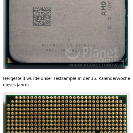
Her­ge­stellt wur­de unser Test­sam­ple in der 35. Kalen­der­wo­che
die­ses Jahres.