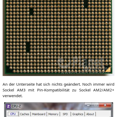
An der Unter­sei­te hat sich nichts geän­dert. Noch immer wird
Sockel
AM3
mit Pin-Kom­pa­ti­bi­li­tät zu Sockel
AM2
/
AM2
+
verwendet.