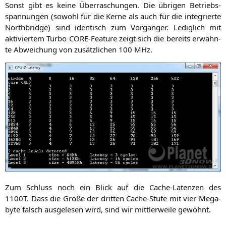
Sonst gibt es kei­ne Über­ra­schun­gen. Die übri­gen Betriebs­
span­nun­gen (sowohl für die Ker­ne als auch für die inte­grier­te
North­bridge) sind iden­tisch zum Vor­gän­ger. Ledig­lich mit
akti­vier­tem Tur­bo CORE-Fea­ture zeigt sich die bereits erwähn­
te Abwei­chung von zusätz­li­chen 100 MHz.
Zum Schluss noch ein Blick auf die Cache-Laten­zen des
1100T
. Dass die Grö­ße der drit­ten Cache-Stu­fe mit vier Mega­
byte falsch aus­ge­le­sen wird, sind wir mitt­ler­wei­le gewöhnt.