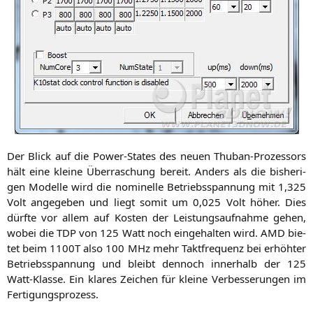
Der Blick auf die Power-Sta­tes des neu­en Thub­an-Pro­zes­sors
hält eine klei­ne Über­ra­schung bereit. Anders als die bis­he­ri­
gen Model­le wird die nomi­nel­le Betriebs­span­nung mit 1,325
Volt ange­ge­ben und liegt somit um 0,025 Volt höher. Dies
dürf­te vor allem auf Kos­ten der Leis­tungs­auf­nah­me gehen,
wobei die
TDP
von 125 Watt noch ein­ge­hal­ten wird.
AMD
bie­
tet beim
1100T
also 100 MHz mehr Takt­fre­quenz bei erhöh­ter
Betriebs­span­nung und bleibt den­noch inner­halb der 125
Watt-Klas­se. Ein kla­res Zei­chen für klei­ne Ver­bes­se­run­gen im
Fertigungsprozess.