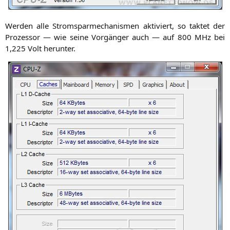
Wer­den alle Strom­spar­me­cha­nis­men akti­viert, so tak­tet der
Pro­zes­sor — wie sei­ne Vor­gän­ger auch — auf 800 MHz bei
1,225 Volt herunter.