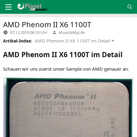
Zum
Inhalt
springen
AMD
Phenom
II
X6
1100T
Verfasst
07.12.2010 06:10 Uhr
MusicIsMyLife
von
AMD Phenom II X6 1100T im Detail
Artikel-Index:
AMD
Phenom
II
X6
1100T
im Detail
Schau­en wir uns zuerst unser Sam­ple von
AMD
genau­er an.