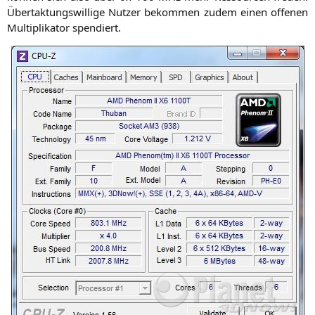
Über­tak­tungs­wil­li­ge Nut­zer bekom­men zudem einen offe­nen
Mul­ti­pli­ka­tor spendiert.