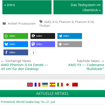
« Intro
Das Test­sys­tem im
Überblick »
Tags:
AMD
,
K10
,
Phenom II
,
Phenom II X6
,
Artikel
–
Prozessoren
Veröffentlicht
Thuban
in
teilen
teilen
teilen
teilen
teilen
teilen
teilen
Beitragsnavigation
Vorherige
Vorherige News
Nächste News
News:
AMD
Phenom
II
X4
Deneb —
AMD
FX
— Codename
45 nm für den Desktop
“Bulldozer”
AKTUELLE ARTIKEL
PrimeGrid: World Snake Day 16.–21. Juli