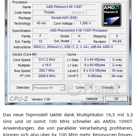
Das neue Top­mo­dell tak­tet dank Mul­ti­pli­ka­tor 16,5 mit 3,3
GHz und ist somit 100 MHz schnel­ler als AMDs
1090T
.
Anwen­dun­gen, die von par­al­le­ler Ver­ar­bei­tung pro­fi­tie­ren,
kön­nen sich also über 6x 100 MHz mehr Res­sour­cen freu­en.