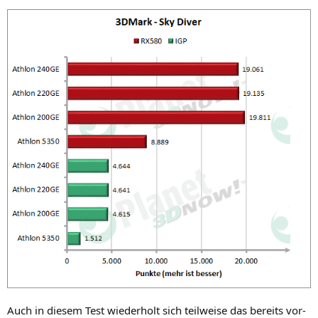
Auch in die­sem Test wie­der­holt sich teil­wei­se das bereits vor­