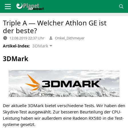
Zum
Inhalt
springen
Triple A — Welcher Athlon
GE
ist
der beste?
Verfasst
12.08.2019 22:37 Uhr
Onkel_Dithmeyer
von
3DMark
Artikel-Index:
3DMark
Der aktu­el­le 3DMark bie­tet ver­schie­de­ne Tests. Wir haben den
Sky­di­ve-Test aus­ge­wählt. Zur bes­se­ren Beur­tei­lung der CPU-
Leis­tung haben wir außer­dem eine Rade­on
RX580
in die Test­
sys­te­me gesetzt.