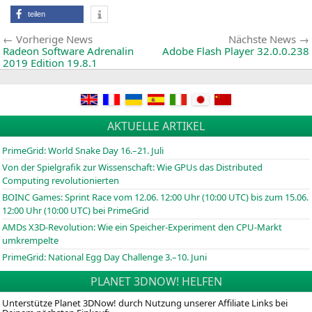
teilen
Beitragsnavigation
Vorherige
Vorherige News
Nächste News
News:
Radeon Software Adrenalin
Adobe Flash Player 32.0.0.238
2019 Edition 19.8.1
AKTUELLE ARTIKEL
PrimeGrid: World Snake Day 16.–21. Juli
Von der Spielgrafik zur Wissenschaft: Wie GPUs das Distributed
Computing revolutionierten
BOINC
Games: Sprint Race vom 12.06. 12:00 Uhr (10:00
UTC
) bis zum 15.06.
12:00 Uhr (10:00
UTC
) bei PrimeGrid
AMDs X3D-Revolution: Wie ein Speicher-Experiment den CPU-Markt
umkrempelte
PrimeGrid: National Egg Day Challenge 3.–10. Juni
PLANET 3DNOW! HELFEN
Unterstütze Planet 3DNow! durch Nutzung unserer Affiliate Links bei