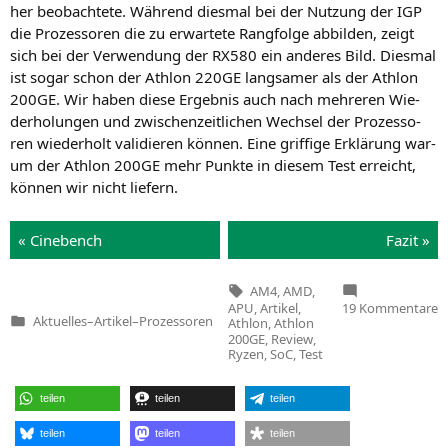
her beob­ach­te­te. Wäh­rend dies­mal bei der Nut­zung der
IGP
die Pro­zes­so­ren die zu erwar­te­te Rang­fol­ge abbil­den, zeigt
sich bei der Ver­wen­dung der
RX580
ein ande­res Bild. Dies­mal
ist sogar schon der Ath­lon
220GE
lang­sa­mer als der Ath­lon
200GE
. Wir haben die­se Ergeb­nis auch nach meh­re­ren Wie­
der­ho­lun­gen und zwi­schen­zeit­li­chen Wech­sel der Pro­zes­so­
ren wie­der­holt vali­die­ren kön­nen. Eine grif­fi­ge Erklä­rung war­
um der Ath­lon
200GE
mehr Punk­te in die­sem Test erreicht,
kön­nen wir nicht liefern.
« Cine­bench
Fazit »
Tags:
AM4
,
AMD
,
z
APU
,
Artikel
,
19 Kommentare
Tr
Aktuelles
–
Artikel
–
Prozessoren
Athlon
,
Athlon
Veröffentlicht
A
200GE
,
Review
,
in
Ryzen
,
SoC
,
Test
W
A
G
teilen
teilen
teilen
is
d
teilen
teilen
teilen