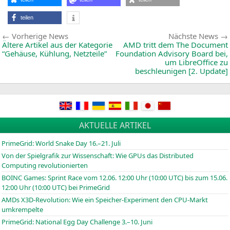
G
M
F
teilen
A
E
Beitragsnavigation
Vorherige
Vorherige News
Nächste News
News:
Ältere Artikel aus der Kategorie
AMD
tritt dem The Document
“Gehäuse, Kühlung, Netzteile”
Foundation Advisory Board bei,
um LibreOffice zu
beschleunigen [2. Update]
AKTUELLE ARTIKEL
PrimeGrid: World Snake Day 16.–21. Juli
Von der Spielgrafik zur Wissenschaft: Wie GPUs das Distributed
Computing revolutionierten
BOINC
Games: Sprint Race vom 12.06. 12:00 Uhr (10:00
UTC
) bis zum 15.06.
12:00 Uhr (10:00
UTC
) bei PrimeGrid
AMDs X3D-Revolution: Wie ein Speicher-Experiment den CPU-Markt
umkrempelte
PrimeGrid: National Egg Day Challenge 3.–10. Juni