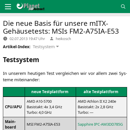
Zum
Inhalt
springen
Die neue Basis für unsere mITX-
Gehäusetests: MSIs
FM2-A75IA-E53
Verfasst
02.07.2013 19:47 Uhr
heikosch
von
Testsystem
Artikel-Index:
Testsystem
In unse­rem heu­ti­gen Test ver­glei­chen wir vor allem zwei Sys­
te­me miteinander:
neue Test­platt­form
alte Test­platt­form
AMD
A10-5700
AMD
Ath­lon
II
X2
240e
CPU
/
APU
Basistakt: 4x 3,4 GHz
Basistakt: 2x 2,8 GHz
Tur­bo: 4,0 GHz
Turbo: —
Main­
MSI
FM2-A75IA-E53
Sap­phi­re
IPC-AM3DD785G
board