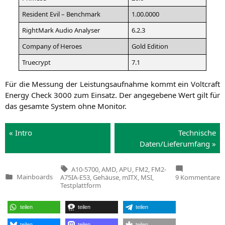
Resi­dent Evil – Benchmark
1.00.0000
Right­Mark Audio Analyser
6.2.3
Com­pa­ny of Heroes
Gold Edi­ti­on
True­crypt
7.1
Für die Mes­sung der Leis­tungs­auf­nah­me kommt ein Volt­craft
Ener­gy Check 3000 zum Ein­satz. Der ange­ge­be­ne Wert gilt für
das gesam­te Sys­tem ohne Monitor.
« Intro
Tech­ni­sche
Daten/Lieferumfang »
Tags:
A10-5700
,
AMD
,
APU
,
FM2
,
FM2-
z
Mainboards
A75IA-E53
,
Gehäuse
,
mITX
,
MSI
,
9 Kommentare
Veröffentlicht
D
Testplattform
in
n
B
f
teilen
teilen
teilen
u
m
teilen
teilen
teilen