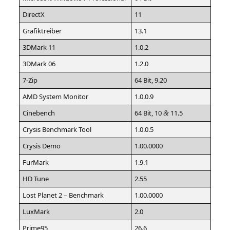
DirectX
11
Gra­fik­trei­ber
13.1
3DMark 11
1.0.2
3DMark 06
1.2.0
7‑Zip
64 Bit, 9.20
AMD
Sys­tem Monitor
1.0.0.9
Cine­bench
64 Bit, 10
11.5
&
Crysis Bench­mark Tool
1.0.0.5
Crysis Demo
1.00.0000
Fur­Mark
1.9.1
HD
Tune
2.55
Lost Pla­net 2 – Benchmark
1.00.0000
Lux­Mark
2.0
Prime95
26.6