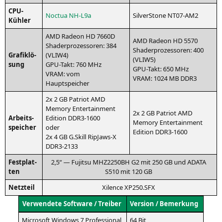
CPU-
Noc­tua NH-L9a
Sil­ver­Stone
NT07-AM2
Küh­ler
AMD
Rade­on
HD
7660D
AMD
Rade­on
HD
5570
Shader­pro­zes­so­ren: 384
Shader­pro­zes­so­ren: 400
Gra­fik­lö­
(
VLIW4
)
(
VLIW5
)
sung
GPU-Takt: 760 MHz
GPU-Takt: 650 MHz
VRAM
: vom
VRAM
: 1024
MB
DDR3
Hauptspeicher
2x 2
GB
Patri­ot
AMD
Memo­ry Enter­tain­ment
2x 2
GB
Patri­ot
AMD
Arbeits­
Edi­ti­on
DDR3-1600
Memo­ry Enter­tain­ment
spei­cher
oder
Edi­ti­on
DDR3-1600
2x 4
GB
G.Skill RipJaws‑X
DDR3-2133
Fest­plat­
2,5“ — Fuji­tsu
MHZ2250BH
G2
mit 250
GB
und
ADATA
ten
S510
mit 120
GB
Netz­teil
Xilence
XP250
.
SFX
Ver­wen­de­te Soft­ware / Treiber
Ver­si­on / Bemerkung
Micro­soft Win­dows 7 Professional
64 Bit