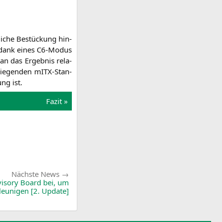
li­che Bestü­ckung hin­
ich dank eines C6-Modus
man das Ergeb­nis rela­
ie­gen­den mITX-Stan­
ng ist.
Fazit »
Nächste
Nächste News
News:
isory Board bei, um
leunigen [2. Update]