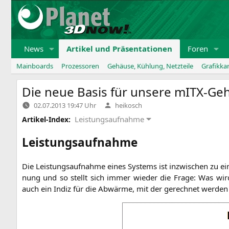
Zum
Inhalt
springen
News
Artikel und Präsentationen
Foren
Mainboards
Prozessoren
Gehäuse, Kühlung, Netzteile
Grafikka
Die neue Basis für unsere mITX-Ge
Verfasst
02.07.2013 19:47 Uhr
heikosch
von
Leistungsaufnahme
Artikel-Index:
Leistungsaufnahme
Die Leis­tungs­auf­nah­me eines Sys­tems ist inzwi­schen zu ei
nung und so stellt sich immer wie­der die Fra­ge: Was wird 
auch ein Indiz für die Abwär­me, mit der gerech­net wer­de