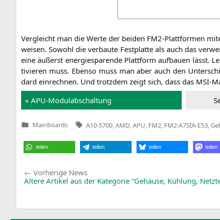
Ver­gleicht man die Wer­te der bei­den FM2-Platt­for­men mit­e
wei­sen. Sowohl die ver­bau­te Fest­plat­te als auch das ver­w
eine äußerst ener­gie­spa­ren­de Platt­form auf­bau­en lässt.
ti­vie­ren muss. Eben­so muss man aber auch den Unter­s
dard ein­rech­nen. Und trotz­dem zeigt sich, dass das MSI-Mai
« APU-Modul­ab­schal­tung
Se
Tags:
Mainboards
A10-5700
,
AMD
,
APU
,
FM2
,
FM2-A75IA-E53
,
Ge
Veröffentlicht
in
teilen
teilen
teilen
teilen
Beitragsnavigation
Vorherige
Vorherige News
News:
Ältere Artikel aus der Kategorie “Gehäuse, Kühlung, Netzte