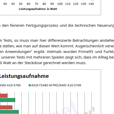
h den fei­ne­ren Fer­ti­gungs­pro­zess und die tech­ni­schen Neue­ru
en Tests, so muss man hier dif­fe­ren­zier­te Betrach­tun­gen anstel­
 stel­len, wie man auf die­sen Wert kommt. Augen­schein­lich ver­we
li­chen Anwen­dun­gen” ergibt. Viel­mals wur­den Prime95 und Fur­Ma
se­ren Tests mit meh­re­ren Spie­len zeigt sich, dass im All­tag bei un
0 Watt an der Steck­do­se gerech­net wer­den muss.