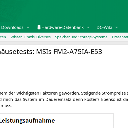
Downloads
Hardware-Datenbank
DC-Wiki
rten
Wissen, Praxis, Diverses
Speicher und Storage-Systeme
Präsenta
häusetests: MSIs
FM2-A75IA-E53
nem der wich­tigs­ten Fak­to­ren gewor­den. Stei­gen­de Strom­prei­se
mich das Sys­tem im Dau­er­ein­satz denn kos­ten? Eben­so ist die
n muss.