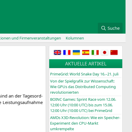
Suche
tionen und Firmenveranstaltungen
Kolumnen
AKTUELLE ARTIKEL
PrimeGrid: World Snake Day 16.–21. Juli
Von der Spielgrafik zur Wissenschaft:
Wie GPUs das Distributed Computing
revolutionierten
 sind an der Tages­ord­
BOINC
Games: Sprint Race vom 12.06.
 Leis­tungs­auf­nah­me
12:00 Uhr (10:00
UTC
) bis zum 15.06.
12:00 Uhr (10:00
UTC
) bei PrimeGrid
AMDs X3D-Revolution: Wie ein Speicher-
Experiment den CPU-Markt
umkrempelte