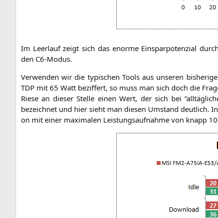
Im Leer­lauf zeigt sich das enor­me Ein­spar­po­ten­zi­al durc
den C6-Modus.
Ver­wen­den wir die typi­schen Tools aus unse­ren bis­he­ri­g
TDP
mit 65 Watt bezif­fert, so muss man sich doch die Fra­ge
Rie­se an die­ser Stel­le einen Wert, der sich bei “all­täg­
bezeich­net und hier sieht man die­sen Umstand deut­lich. In un
on mit einer maxi­ma­len Leis­tungs­auf­nah­me von knapp 10