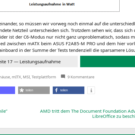
in­an­der, so müs­sen wir vor­weg noch ein­mal auf die unter­schied­
en­de­te Netz­teil unter­schei­den sich. Trotz­dem sehen wir, dass s
 Lei­der ist der C6-Modus nur nicht ganz unpro­ble­ma­tisch, sodass 
chied zwi­schen mATX beim
ASUS
F2A85
‑M
PRO
und dem hier vor­l
n­board in der Sum­me der Tests ten­den­zi­ell die spar­sa­me­re Lösu
i­te 17 — Leis­tungs­auf­nah­me
zu
häuse
,
mITX
,
MSI
,
Testplattform
9 Kommentare
Die
neue
Basis
teilen
teilen
für
unsere
mITX-
Gehäusetests:
MSIs
ile”
AMD
tritt dem The Document Foundation Adv
FM2-
LibreOffice zu besch
A75IA-
E53