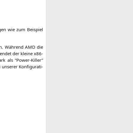
n­gen wie zum Bei­spiel
len. Wäh­rend
AMD
die
n­det der klei­ne x86-
rk als “Power-Kil­ler”
se­rer Kon­fi­gu­ra­ti­