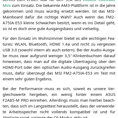
Mini
zum Ein­satz. Die bekann­te AM3-Platt­form ist in die Jah­re
gekom­men und muss wür­dig ersetzt wer­den. Ist das MSI-
Main­board dafür die rich­ti­ge Wahl? Auch wenn das
FM2-
A75IA-E53
klei­ne Schwä­chen besitzt, wenn es ins Detail geht,
so ist es doch eine gute Aus­gangs­ba­sis und vielseitig.
Für den Ein­satz im Wohn­zim­mer bie­tet es alle wich­ti­gen Fea­
tures:
WLAN
, Blue­tooth,
HDMI
1.4a und nicht zu ver­ges­sen
USB
3.0 (sowohl intern als auch extern). Bei der Audio-Aus­ga­
be muss zwar auf­grund weni­ger 3,5″-Klinkenbuchsen dar­auf
hin­wei­sen, dass man auf die digi­ta­le Über­tra­gung über den
HDMI-Port oder den opti­schen Audio-Aus­gang zurück­grei­fen
muss, dafür über­zeugt das
MSI
FM2-A75IA-E53
im Test mit
einem sehr guten Ergebnis.
Bei der Per­for­mance muss es sich, soweit es unse­re Ver­
gleichs­wer­te her­ge­ben, ein wenig hin­ter einem
ASUS
F2A85
‑M
PRO
ein­rei­hen. Aller­dings muss man hier­bei beach­
ten, dass sich im Lang­zeit­test her­aus­stellt, dass der ver­wen­de­
te Arbeits­spei­cher nicht voll­ends kom­pa­ti­bel ist und für
Abstür­ze sorgt, solan­ge der C6-Modus aktiv ist.