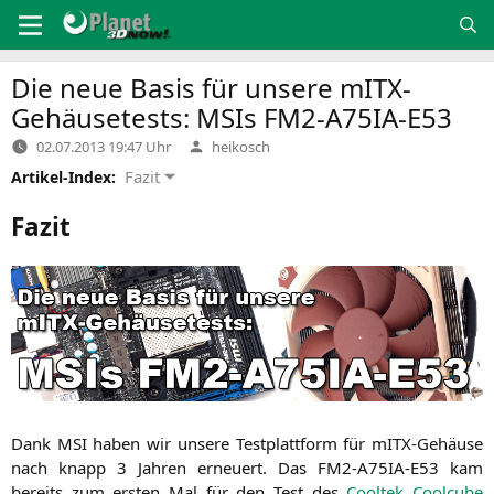
Zum
Inhalt
springen
Die neue Basis für unsere mITX-
Gehäusetests: MSIs
FM2-A75IA-E53
Verfasst
02.07.2013 19:47 Uhr
heikosch
von
Fazit
Artikel-Index:
Fazit
Dank
MSI
haben wir unse­re Test­platt­form für mITX-Gehäu­se
nach knapp 3 Jah­ren erneu­ert. Das
FM2-A75IA-E53
kam
bereits zum ers­ten Mal für den Test des
Cool­tek Cool­cu­be