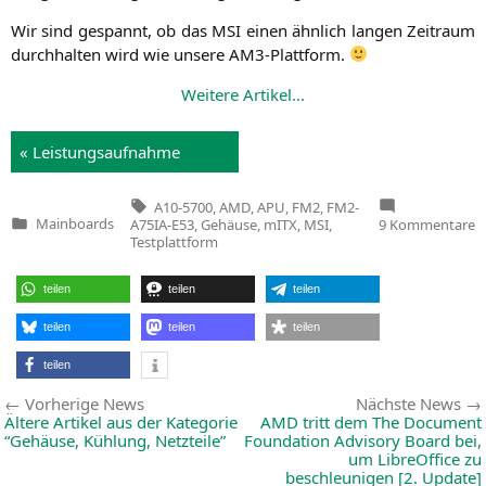
Wir sind gespannt, ob das
MSI
einen ähn­lich lan­gen Zeit­raum
durch­hal­ten wird wie unse­re AM3-Plattform.
Wei­te­re Artikel…
« Leis­tungs­auf­nah­me
Tags:
A10-5700
,
AMD
,
APU
,
FM2
,
FM2-
z
Mainboards
A75IA-E53
,
Gehäuse
,
mITX
,
MSI
,
9 Kommentare
Veröffentlicht
D
Testplattform
in
n
B
f
teilen
teilen
teilen
u
m
G
teilen
teilen
teilen
M
F
teilen
A
E
Beitragsnavigation
Vorherige
Vorherige News
Nächste News
News:
Ältere Artikel aus der Kategorie
AMD
tritt dem The Document
“Gehäuse, Kühlung, Netzteile”
Foundation Advisory Board bei,
um LibreOffice zu
beschleunigen [2. Update]