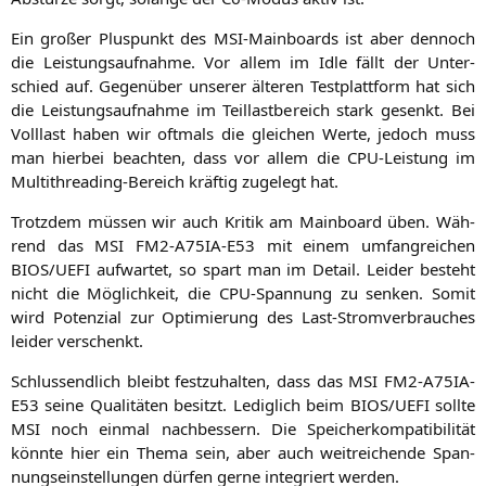
Ein gro­ßer Plus­punkt des MSI-Main­boards ist aber den­noch
die Leis­tungs­auf­nah­me. Vor allem im Idle fällt der Unter­
schied auf. Gegen­über unse­rer älte­ren Test­platt­form hat sich
die Leis­tungs­auf­nah­me im Teil­last­be­reich stark gesenkt. Bei
Voll­last haben wir oft­mals die glei­chen Wer­te, jedoch muss
man hier­bei beach­ten, dass vor allem die CPU-Leis­tung im
Mul­ti­th­re­a­ding-Bereich kräf­tig zuge­legt hat.
Trotz­dem müs­sen wir auch Kri­tik am Main­board üben. Wäh­
rend das
MSI
FM2-A75IA-E53
mit einem umfang­rei­chen
BIOS
/
UEFI
auf­war­tet, so spart man im Detail. Lei­der besteht
nicht die Mög­lich­keit, die CPU-Span­nung zu sen­ken. Somit
wird Poten­zi­al zur Opti­mie­rung des Last-Strom­ver­brau­ches
lei­der verschenkt.
Schluss­end­lich bleibt fest­zu­hal­ten, dass das
MSI
FM2-A75IA-
E53
sei­ne Qua­li­tä­ten besitzt. Ledig­lich beim
BIOS
/
UEFI
soll­te
MSI
noch ein­mal nach­bes­sern. Die Spei­cher­kom­pa­ti­bi­li­tät
könn­te hier ein The­ma sein, aber auch weit­rei­chen­de Span­
nungs­ein­stel­lun­gen dür­fen ger­ne inte­griert werden.