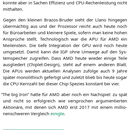
konn­te aber in Sachen Effi­zi­enz und CPU-Rechen­leis­tung nicht
mithalten.
Gegen den klei­nen Bra­zos-Bru­der sieht der Llano hin­ge­gen
über­mäch­tig aus und der Pro­zes­sor reicht auch heu­te noch
für Büro­ar­bei­ten und klei­ne­re Spie­le, sofern man kei­ne hohen
Ansprü­che stellt. Tech­no­lo­gisch war die
APU
für
AMD
ein
Mei­len­stein. Die tie­fe Inte­gra­ti­on der
GPU
wird noch heu­te
umge­setzt. Damit kann die
IGP
ohne Umwe­ge auf den Sys­
tem­spei­cher zugrei­fen. Dass
AMD
heu­te wie­der eini­ge Tei­le
aus­glie­dert (Chip­let-Design), steht auf einem ande­ren Blatt.
Die APUs wer­den aktu­el­len Ana­ly­sen zufol­ge auch 9 Jah­re
spä­ter mono­li­thisch gefer­tigt und zuletzt blieb bis heu­te sogar
die CPU-Kern­zahl bei die­ser Chip-Spe­zi­es kon­stant bei vier.
“
The big Iron” hat­te für
AMD
aber noch ein Nach­spiel: zu spät
und nicht so erfolg­reich wie ver­spro­chen argu­men­tier­ten
Aktio­nä­re, mit denen sich
AMD
erst 2017 mit einem mil­lio­
nen­schwe­ren Ver­gleich
einig­te
.