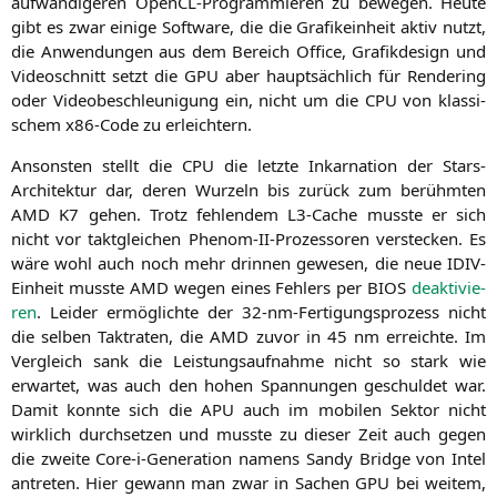
auf­wän­di­ge­ren Open­CL-Pro­gram­mie­ren zu bewe­gen. Heu­te
gibt es zwar eini­ge Soft­ware, die die Gra­fik­ein­heit aktiv nutzt,
die Anwen­dun­gen aus dem Bereich Office, Gra­fik­de­sign und
Video­schnitt setzt die
GPU
aber haupt­säch­lich für Ren­de­ring
oder Video­be­schleu­ni­gung ein, nicht um die
CPU
von klas­si­
schem x86-Code zu erleichtern.
Ansons­ten stellt die
CPU
die letz­te Inkar­na­ti­on der Stars-
Archi­tek­tur dar, deren Wur­zeln bis zurück zum berühm­ten
AMD
K7
gehen. Trotz feh­len­dem L3-Cache muss­te er sich
nicht vor takt­glei­chen Phe­nom-II-Pro­zes­so­ren ver­ste­cken. Es
wäre wohl auch noch mehr drin­nen gewe­sen, die neue IDIV-
Ein­heit muss­te
AMD
wegen eines Feh­lers per
BIOS
deak­ti­vie­
ren
. Lei­der ermög­lich­te der 32-nm-Fer­ti­gungs­pro­zess nicht
die sel­ben Takt­ra­ten, die
AMD
zuvor in 45 nm erreich­te. Im
Ver­gleich sank die Leis­tungs­auf­nah­me nicht so stark wie
erwar­tet, was auch den hohen Span­nun­gen geschul­det war.
Damit konn­te sich die
APU
auch im mobi­len Sek­tor nicht
wirk­lich durch­set­zen und muss­te zu die­ser Zeit auch gegen
die zwei­te Core-i-Gene­ra­ti­on namens San­dy Bridge von Intel
antre­ten. Hier gewann man zwar in Sachen
GPU
bei wei­tem,