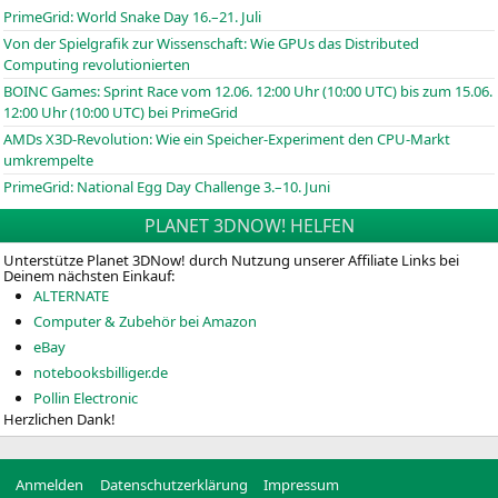
PrimeGrid: World Snake Day 16.–21. Juli
Von der Spielgrafik zur Wissenschaft: Wie GPUs das Distributed
Computing revolutionierten
BOINC
Games: Sprint Race vom 12.06. 12:00 Uhr (10:00
UTC
) bis zum 15.06.
12:00 Uhr (10:00
UTC
) bei PrimeGrid
AMDs X3D-Revolution: Wie ein Speicher-Experiment den CPU-Markt
umkrempelte
PrimeGrid: National Egg Day Challenge 3.–10. Juni
PLANET 3DNOW! HELFEN
Unterstütze Planet 3DNow! durch Nutzung unserer Affiliate Links bei
Deinem nächsten Einkauf:
ALTERNATE
Computer & Zubehör bei Amazon
eBay
notebooksbilliger.de
Pollin Electronic
Herzlichen Dank!
Anmelden
Datenschutzerklärung
Impressum