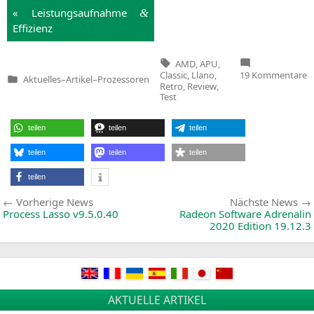
« Leis­tungs­auf­nah­me
&
Effi­zi­enz
Tags:
AMD
,
APU
,
z
Classic
,
Llano
,
19 Kommentare
Aktuelles
–
Artikel
–
Prozessoren
A
Veröffentlicht
Retro
,
Review
,
A
in
Test
i
W
d
teilen
teilen
teilen
Ze
L
|
teilen
teilen
teilen
A
3
teilen
Beitragsnavigation
Vorherige
Vorherige News
Nächste News
News:
Process Lasso v9.5.0.40
Radeon Software Adrenalin
2020 Edition 19.12.3
AKTUELLE ARTIKEL