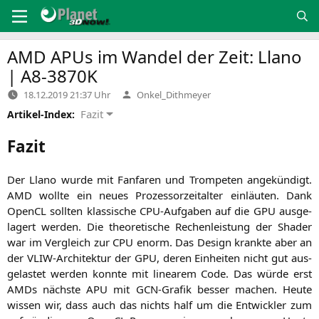
Zum
Inhalt
springen
AMD
APUs im Wandel der Zeit: Llano
|
A8-3870K
Verfasst
18.12.2019 21:37 Uhr
Onkel_Dithmeyer
von
Fazit
Artikel-Index:
Fazit
Der Llano wur­de mit Fan­fa­ren und Trom­pe­ten ange­kün­digt.
AMD
woll­te ein neu­es Pro­zes­sor­zeit­al­ter ein­läu­ten. Dank
Open­CL soll­ten klas­si­sche CPU-Auf­ga­ben auf die
GPU
aus­ge­
la­gert wer­den. Die theo­re­ti­sche Rechen­leis­tung der Shader
war im Ver­gleich zur
CPU
enorm. Das Design krank­te aber an
der VLIW-Archi­tek­tur der
GPU
, deren Ein­hei­ten nicht gut aus­
ge­las­tet wer­den konn­te mit linea­rem Code. Das wür­de erst
AMDs nächs­te
APU
mit GCN-Gra­fik bes­ser machen. Heu­te
wis­sen wir, dass auch das nichts half um die Ent­wick­ler zum