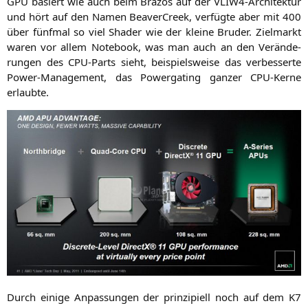
GPU
basiert wie auch beim Bra­zos auf der VLI­W4-Archi­tek­tur
und hört auf den Namen Bea­verCreek, ver­füg­te aber mit 400
über fünf­mal so viel Shader wie der klei­ne Bru­der. Ziel­markt
waren vor allem Note­book, was man auch an den Ver­än­de­
run­gen des CPU-Parts sieht, bei­spiels­wei­se das ver­bes­ser­te
Power-Manage­ment, das Power­gating gan­zer CPU-Ker­ne
erlaubte.
Durch eini­ge Anpas­sun­gen der prin­zi­pi­ell noch auf dem
K7