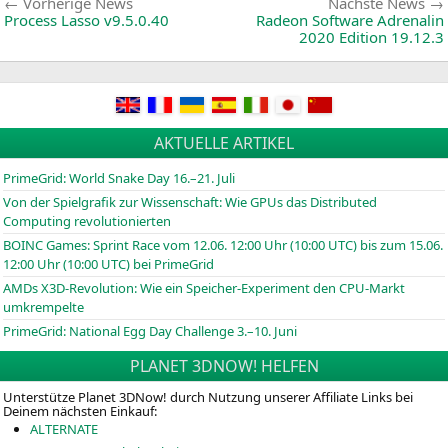
Beitragsnavigation
Vorherige
Vorherige News
Nächste News
News:
Process Lasso v9.5.0.40
Radeon Software Adrenalin
2020 Edition 19.12.3
AKTUELLE ARTIKEL
PrimeGrid: World Snake Day 16.–21. Juli
Von der Spielgrafik zur Wissenschaft: Wie GPUs das Distributed
Computing revolutionierten
BOINC
Games: Sprint Race vom 12.06. 12:00 Uhr (10:00
UTC
) bis zum 15.06.
12:00 Uhr (10:00
UTC
) bei PrimeGrid
AMDs X3D-Revolution: Wie ein Speicher-Experiment den CPU-Markt
umkrempelte
PrimeGrid: National Egg Day Challenge 3.–10. Juni
PLANET 3DNOW! HELFEN
Unterstütze Planet 3DNow! durch Nutzung unserer Affiliate Links bei
Deinem nächsten Einkauf:
ALTERNATE