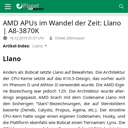
Zum
Inhalt
springen
AMD
APUs im Wandel der Zeit: Llano
|
A8-3870K
Verfasst
18.12.2019 21:37 Uhr
Onkel_Dithmeyer
von
Llano
Artikel-Index:
Llano
Anders als Bob­cat setz­te Llano auf Bewähr­tes. Die Archi­tek­tur
der CPU-Ker­ne setz­te auf das
K10
.5‑Design, das vor­her auch
im Phe­nom
II
und Ath­lon
II
ver­wen­det wur­de. Die AMD-Eige­
ne Bezei­chung war jedoch 12h. Die Archi­tek­tur wur­de aller­
dings ange­passt.
AMD
brach mit dem Code­na­me Llano mit
den bis­he­ri­gen “Stars”-Bezeichnungen, die auf Stern­bil­dern
basier­te (Deneb, Calys­to, Pro­pus, Age­na, etc.). Der ein­zel­ne
CPU-Kern hat­te sogar einen eige­nen Code­na­men, Hus­ky, und
die Platt­form eben­falls wie Bob­cat einen Tier­na­men: Lynx. Die