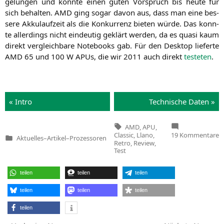
gelun­gen und konn­te einen guten Vor­spruch bis heu­te für
sich behal­ten.
AMD
ging sogar davon aus, dass man eine bes­
se­re Akku­lauf­zeit als die Kon­kur­renz bie­ten wür­de. Das konn­
te aller­dings nicht ein­deu­tig geklärt wer­den, da es qua­si kaum
direkt ver­gleich­ba­re Note­books gab. Für den Desk­top lie­fer­te
AMD
65 und 100 W APUs, die wir 2011 auch direkt
tes­te­ten
.
« Intro
Tech­ni­sche Daten »
Tags:
AMD
,
APU
,
z
Classic
,
Llano
,
19 Kommentare
Aktuelles
–
Artikel
–
Prozessoren
A
Veröffentlicht
Retro
,
Review
,
A
in
Test
i
W
d
teilen
teilen
teilen
Ze
L
|
teilen
teilen
teilen
A
3
teilen