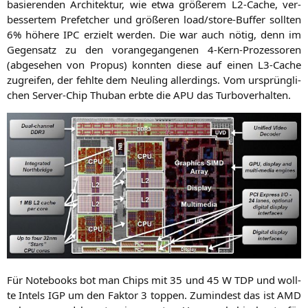
basie­ren­den Archi­tek­tur, wie etwa grö­ße­rem L2-Cache, ver­
bes­ser­tem Pre­fet­cher und grö­ße­ren loa­d/s­to­re-Buf­fer soll­ten
6% höhe­re
IPC
erzielt wer­den. Die war auch nötig, denn im
Gegen­satz zu den vor­an­ge­gan­ge­nen 4‑Kern-Pro­zes­so­ren
(abge­se­hen von Pro­pus) konn­ten die­se auf einen L3-Cache
zugrei­fen, der fehl­te dem Neu­ling aller­dings. Vom ursprüng­li­
chen Ser­ver-Chip Thub­an erb­te die
APU
das Turboverhalten.
Für Note­books bot man Chips mit 35 und 45 W
TDP
und woll­
te Intels
IGP
um den Fak­tor 3 top­pen. Zumin­dest das ist
AMD