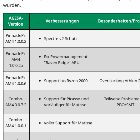
wurden.
AGE­SA-
Ver­bes­se­run­gen
Besonderheiten/Pr
Ver­si­on
Pin­na­cl­ePi-
Spect­re-v2-Schutz
AM4 1.0.0.2
Pin­na­cl­ePi-
Fix Power­ma­nage­ment
AM4
“Raven Ridge”-APU
1.0.0.2a
Pin­na­cl­ePi-
Sup­port bis Ryzen 2000
Over­clo­cking Ath­lon
AM4 1.0.0.6
Com­bo-
Sup­port für Picas­so und
Teil­wei­se Pro­ble­m
AM4 0.0.7.2
vor­läu­fi­ger für Matisse
PBO
/
SMT
Com­bo-
vol­ler Sup­port für Matisse
AM4 1.0.0.1