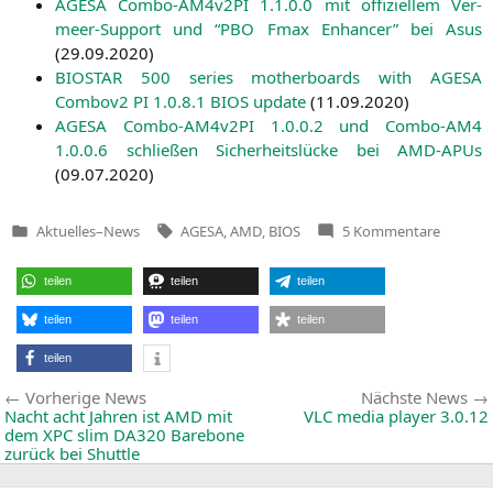
AGESA
Com­bo-AM4­v2PI 1.1.0.0 mit offi­zi­el­lem Ver­
meer-Sup­port und “
PBO
Fmax Enhan­cer” bei Asus
(
29.09.2020
)
BIOSTAR
500 series mother­boards with
AGESA
Combov2
PI
1.0.8.1
BIOS
update
(
11.09.2020
)
AGESA
Com­bo-AM4­v2PI 1.0.0.2 und Com­bo-AM4
1.0.0.6 schlie­ßen Sicher­heits­lü­cke bei AMD-APUs
(
09.07.2020
)
Tags:
zu
Aktuelles
–
News
AGESA
,
AMD
,
BIOS
5 Kommentare
Veröffentlicht
AMD
in
AGESA
Combo-
teilen
teilen
teilen
AM4v2P
1.2.0.0
mit
teilen
teilen
teilen
Resizabl
BAR
teilen
für
Nvidia-
Beitragsnavigation
Vorherige
Vorherige News
Nächste News
Grafikk
News:
Nacht acht Jahren ist
AMD
mit
VLC
media player 3.0.12
dem
XPC
slim
DA320
Barebone
zurück bei Shuttle