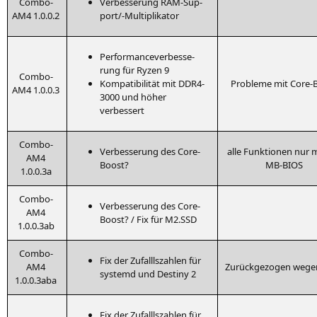
Com­bo-
Ver­bes­se­rung RAM-Sup­
AM4 1.0.0.2
port/-Mul­ti­pli­ka­tor
Per­for­mance­ver­bes­se­
rung für Ryzen 9
Com­bo-
Kom­pa­ti­bi­li­tät mit
DDR4-
Pro­ble­me mit Core-
AM4 1.0.0.3
3000
und höher
verbessert
Com­bo-
Ver­bes­se­rung des Core-
alle Funk­tio­nen nur 
AM4
Boost?
MB-BIOS
1.0.0.3a
Com­bo-
Ver­bes­se­rung des Core-
AM4
Boost? / Fix für
M2
.
SSD
1.0.0.3ab
Com­bo-
Fix der Zufallls­zah­len für
AM4
Zurück­ge­zo­gen wege
sys­temd und Desti­ny 2
1.0.0.3aba
Fix der Zufallls­zah­len für