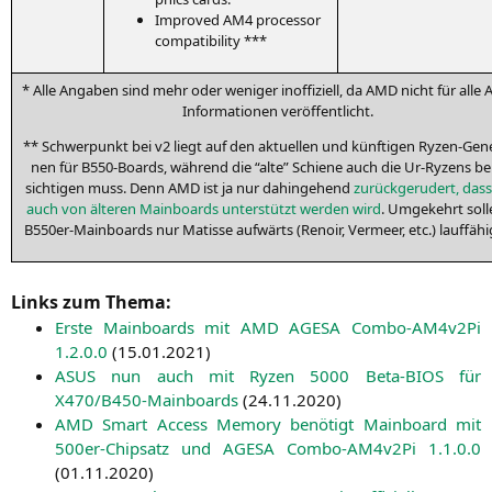
Impro­ved
AM4
pro­ces­sor
compatibility ***
* Alle Anga­ben sind mehr oder weni­ger inof­fi­zi­ell, da
AMD
nicht für alle 
Infor­ma­tio­nen veröffentlicht.
** Schwer­punkt bei v2 liegt auf den aktu­el­len und künf­ti­gen Ryzen-Gene­
nen für B550-Boards, wäh­rend die “alte” Schie­ne auch die Ur-Ryzens be
sich­ti­gen muss. Denn
AMD
ist ja nur dahin­ge­hend
zurück­ge­ru­dert, das
auch von älte­ren Main­boards unter­stützt wer­den wird
. Umge­kehrt sol­l
B550er-Main­boards nur Matis­se auf­wärts (Renoir, Ver­meer, etc.) lauf­fä­hi
Links zum Thema:
Ers­te Main­boards mit
AMD
AGESA
Com­bo-AM4­v2Pi
1.2.0.0
(
15.01.2021
)
ASUS
nun auch mit Ryzen 5000 Beta-BIOS für
X470
/B450-Main­boards
(
24.11.2020
)
AMD
Smart Access Memo­ry benö­tigt Main­board mit
500er-Chip­satz und
AGESA
Com­bo-AM4­v2Pi 1.1.0.0
(
01.11.2020
)