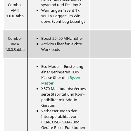
Com­bo-
sys­temd und Desti­ny 2
AM4
War­nun­gen “Event 17,
1.0.0.3abb
WHEA-Log­ger” im Win­
dows Event Log beseitigt
Com­bo-
Boost 25–50 MHz höher
AM4
Acti­vi­ty Fil­ter für leich­te
1.0.0.3abba
Workloads
Eco Mode — Ein­stel­lung
einer gerin­ge­ren TDP-
Klas­se über den
Ryzen
Mas­ter
X570-Main­boards: Ver­bes­
ser­te Sta­bi­li­tät und Kom­
pa­ti­bi­li­tät mit Add-In-
Geräten
Ver­bes­se­run­gen der
Inter­ope­ra­bi­li­tät von
PCIe‑,
USB
‑,
SATA-
und
Geräte-Reset-Funktionen