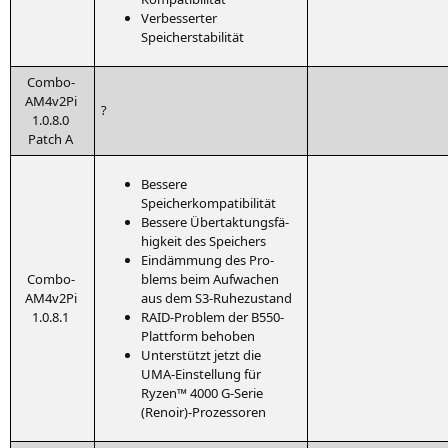
Ver­bes­ser­ter
Speicherstabilität
Com­bo-
AM4­v2Pi
?
1.0.8.0
Patch A
Bes­se­re
Speicherkompatibilität
Bes­se­re Über­tak­tungs­fä­
hig­keit des Speichers
Ein­däm­mung des Pro­
Com­bo-
blems beim Auf­wa­chen
AM4­v2Pi
aus dem S3-Ruhezustand
1.0.8.1
RAID-Pro­blem der B550-
Platt­form behoben
Unter­stützt jetzt die
UMA-Ein­stel­lung für
Ryzen™ 4000 G‑Serie
(Renoir)-Prozessoren