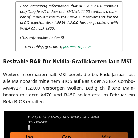
I see inte­res­t­ing infor­ma­ti­on that
AGESA
1.2.0.0 con­ta­ins
only “bug fixes”. It does not.
SMU
56.44.00 con­ta­ins a num­
ber of impro­ve­ments to the Cur­ve + impro­ve­ments for the
dLDO injec­tor. Also
AGESA
1.2.0.0 has no pro­blems with
WHEA
on
FCLK
1900.
(This only appli­es to Zen 3)
— Yuri Bubliy (@1usmus)
Janu­ary 16, 2021
Resizable
BAR
für Nvidia-Grafikkarten laut
MSI
Wei­te­re Infor­ma­ti­on hält
MSI
bereit, die bis Ende Janu­ar fast
alle Main­boards mit einem
BIOS
auf Basis der
AGESA
Com­bo-
AM4­v2Pi 1.2.0.0 ver­sor­gen wol­len. Ledig­lich älte­re Main­
boards mit dem
X470
und
B450
sol­len erst im Febru­ar ein
Beta-BIOS erhalten.