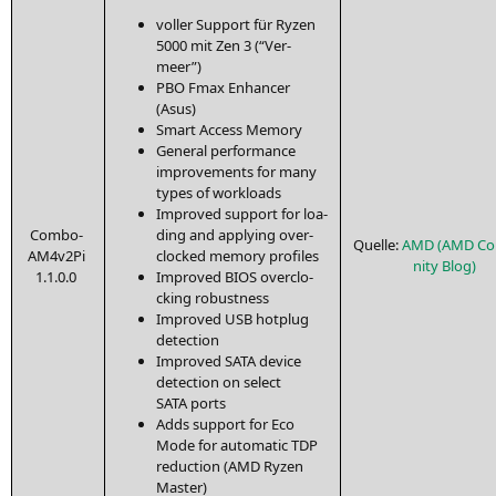
vol­ler Sup­port für Ryzen
5000 mit Zen 3 (“Ver­
meer”)
PBO
Fmax Enhan­cer
(Asus)
Smart Access Memory
Gene­ral per­for­mance
impro­ve­ments for many
types of workloads
Impro­ved sup­port for loa­
Com­bo-
ding and app­ly­ing over­
Quel­le:
AMD
(
AMD
Co
AM4­v2Pi
clo­cked memo­ry profiles
ni­ty Blog)
1.1.0.0
Impro­ved
BIOS
over­clo­
cking robustness
Impro­ved
USB
hot­plug
detection
Impro­ved
SATA
device
detec­tion on sel­ect
SATA
ports
Adds sup­port for Eco
Mode for auto­ma­tic
TDP
reduc­tion (
AMD
Ryzen
Master)