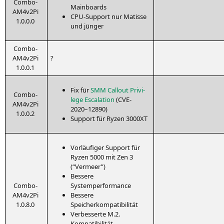
Com­bo-
Mainboards
AM4­v2Pi
CPU-Sup­port nur Matis­se
1.0.0.0
und jünger
Com­bo-
AM4­v2Pi
?
1.0.0.1
Fix für
SMM
Call­out Pri­vi­
Com­bo-
le­ge Escala­ti­on
(
CVE-
AM4­v2Pi
2020
–12890)
1.0.0.2
Sup­port für Ryzen
3000XT
Vor­läu­fi­ger Sup­port für
Ryzen 5000 mit Zen 3
(“Ver­meer”)
Bes­se­re
Com­bo-
Systemperformance
AM4­v2Pi
Bes­se­re
1.0.8.0
Speicherkompatibilität
Ver­bes­ser­te M.2.
Kompatibilität