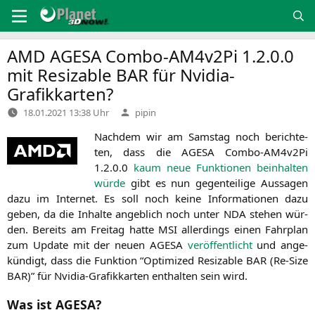
Zum
Inhalt
springen
AMD
AGESA
Combo-AM4v2Pi 1.2.0.0
mit Resizable
BAR
für Nvidia-
Grafikkarten?
Verfasst
18.01.2021 13:38 Uhr
pipin
von
Nach­dem wir am Sams­tag noch berich­te­
ten, dass die
AGESA
Com­bo-AM4­v2Pi
1.2.0.0
kaum neue Funk­tio­nen beinhal­ten
wür­de
gibt es nun gegen­tei­li­ge Aus­sa­gen
dazu im Inter­net. Es soll noch kei­ne Infor­ma­tio­nen dazu
geben, da die Inhal­te angeb­lich noch unter
NDA
ste­hen wür­
den. Bereits am Frei­tag hat­te
MSI
aller­dings einen Fahr­plan
zum Update mit der neu­en
AGESA
ver­öf­fent­licht
und ange­
kün­digt, dass die Funk­ti­on “Opti­mi­zed Resizable
BAR
(Re-Size
BAR
)” für Nvi­dia-Gra­fik­kar­ten ent­hal­ten sein wird.
Was ist
AGESA
?