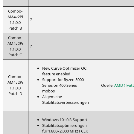
Com­bo-
AM4­v2Pi
?
1.1.0.0
Patch B
Com­bo-
AM4­v2Pi
?
1.1.0.0
Patch C
New Cur­ve Opti­mi­zer
OC
fea­ture enabled
Com­bo-
Sup­port for Ryzen 5000
AM4­v2Pi
Series on 400 Series
Quel­le:
AMD
(Twit­
1.1.0.0
mobos
Patch D
All­ge­mei­ne
Stabilitätsverbesserungen
Win­dows 10 s0i3-Support
Sta­bi­li­täts­op­ti­mie­run­gen
für 1.800–2.000 MHz
FCLK