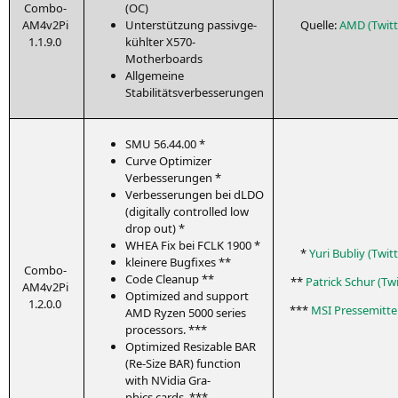
Com­bo-
(
OC
)
AM4­v2Pi
Unter­stüt­zung pas­siv­ge­
Quel­le:
AMD
(Twit­
1.1.9.0
kühl­ter X570-
Motherboards
All­ge­mei­ne
Stabilitätsverbesserungen
SMU
56.44.00 *
Cur­ve Opti­mi­zer
Verbesserungen *
Ver­bes­se­run­gen bei dLDO
(digi­tal­ly con­trol­led low
drop out) *
WHEA
Fix bei
FCLK
1900 *
*
Yuri Bubliy (Twit­
klei­ne­re Bugfixes **
Com­bo-
Code Cle­a­nup **
**
Patrick Schur (Twit
AM4­v2Pi
Opti­mi­zed and sup­port
1.2.0.0
***
MSI
Pres­se­mit­te
AMD
Ryzen 5000 series
processors. ***
Opti­mi­zed Resizable
BAR
(Re-Size
BAR
) func­tion
with NVi­dia Gra­
phics cards. ***