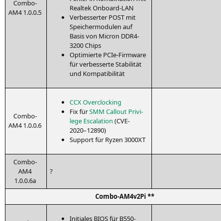
Com­bo-
Real­tek Onboard-LAN
AM4 1.0.0.5
Ver­bes­ser­ter
POST
mit
Spei­cher­mo­du­len auf
Basis von Micron
DDR4-
3200
Chips
Opti­mier­te PCIe-Firm­ware
für ver­bes­ser­te Sta­bi­li­tät
und Kompatibilität
CCX
Over­clo­cking
Fix für
SMM
Call­out Pri­vi­
Com­bo-
le­ge Escala­ti­on
(
CVE-
AM4 1.0.0.6
2020
–12890)
Sup­port für Ryzen
3000XT
Com­bo-
AM4
?
1.0.0.6a
Com­bo-AM4­v2Pi **
Initia­les
BIOS
für B550-