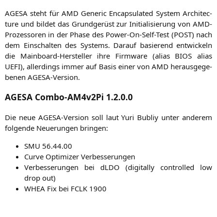
AGESA
steht für
AMD
Gene­ric Encap­su­la­ted Sys­tem Archi­tec­
tu­re und bil­det das Grund­ge­rüst zur Initia­li­sie­rung von AMD-
Pro­zes­so­ren in der Pha­se des Power-On-Self-Test (
POST
) nach
dem Ein­schal­ten des Sys­tems. Dar­auf basie­rend ent­wi­ckeln
die Main­board-Her­stel­ler ihre Firm­ware (ali­as
BIOS
ali­as
UEFI
), aller­dings immer auf Basis einer von
AMD
her­aus­ge­ge­
be­nen AGESA-Version.
AGESA
Combo-AM4v2Pi 1.2.0.0
Die neue AGE­SA-Ver­si­on soll laut Yuri Bubliy unter ande­rem
fol­gen­de Neue­run­gen bringen:
SMU
56.44.00
Cur­ve Opti­mi­zer Verbesserungen
Ver­bes­se­run­gen bei dLDO (digi­tal­ly con­trol­led low
drop out)
WHEA
Fix bei
FCLK
1900