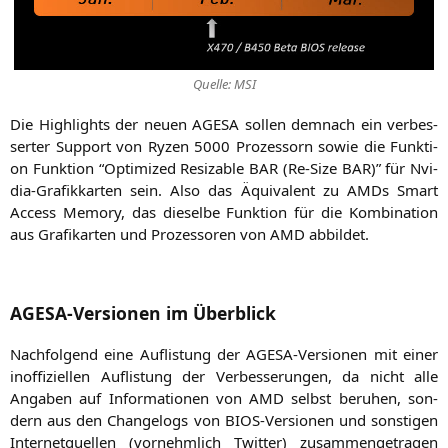
Quel­le:
MSI
Die High­lights der neu­en
AGESA
sol­len dem­nach ein ver­bes­
ser­ter Sup­port von Ryzen 5000 Pro­zes­sorn sowie die Funk­ti­
on Funk­ti­on “Opti­mi­zed Resizable
BAR
(Re-Size
BAR
)” für Nvi­
dia-Gra­fik­kar­ten sein. Also das Äqui­va­lent zu AMDs Smart
Access Memo­ry, das die­sel­be Funk­ti­on für die Kom­bi­na­ti­on
aus Gra­fi­kar­ten und Pro­zes­so­ren von
AMD
abbildet.
AGESA-Versionen im Überblick
Nach­fol­gend eine Auf­lis­tung der AGE­SA-Ver­sio­nen mit einer
inof­fi­zi­el­len Auf­lis­tung der Ver­bes­se­run­gen, da nicht alle
Anga­ben auf Infor­ma­tio­nen von
AMD
selbst beru­hen, son­
dern aus den Chan­ge­logs von BIOS-Ver­sio­nen und sons­ti­gen
Inter­net­quel­len (vor­nehm­lich Twit­ter) zusam­men­ge­tra­gen