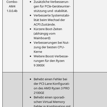
Com­bo-
Zusätz­li­che Ver­bes­se­run­
AM4
gen für PCIe-Gerä­te­un­ter­
1.0.0.4b
stüt­zung und ‑sta­bi­li­tät.
Ver­bes­ser­te Sys­tem­sta­bi­
li­tät beim Wech­sel der
ACPI-Zustände.
Kür­ze­re Boot-Zei­ten
(abhän­gig vom
Mainboard)
Ver­bes­se­run­gen bei Nut­
zung der bes­ten CPU-
Kerne
Wei­te­re Boost-Ver­bes­se­
run­gen für den Ryzen
9
3900X
Behebt einen Feh­ler bei
der PCI-Lane Kon­fi­gu­ra­ti­
on des
AMD
Ryzen 3
PRO
2100GE
Behebt einen spo­ra­di­
schen Vir­tu­al Memo­ry
Feh­ler in Kom­bi­na­ti­on mit