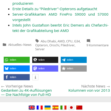
produzieren
Ers­te Details zu “Piledriver”-Opterons aufgetaucht
Ser­ver-Gra­fik­kar­ten
AMD
Fire­Pro
S9000
und
S7000
vorgestellt
Intels John Gustaf­son beerbt Eric Demers als Chef­ar­chi­
tekt der Gra­fik­ab­tei­lung bei
AMD
Tags:
Abu Dhabi
,
AMD
,
CPU
,
G34
,
z
Aktuelles
–
News
Opteron
,
Orochi
,
Piledriver
,
9 Kommentare
Veröffentlicht
A
Server
in
O
6
“
teilen
teilen
teilen
D
g
a
teilen
teilen
teilen
d
teilen
Beitragsnavigation
Vorherige
Vorherige News
Nächste News
News:
Gedanken zu 4K-Auflösungen
Kolumnen von vor 2013
— Die Nachfolge von Full-HD