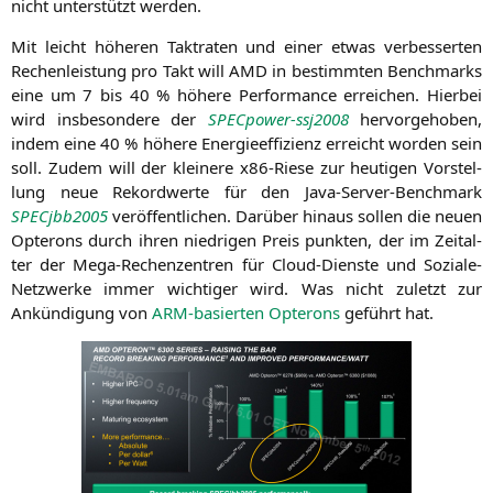
nicht unter­stützt werden.
Mit leicht höhe­ren Takt­ra­ten und einer etwas ver­bes­ser­ten
Rechen­leis­tung pro Takt will
AMD
in bestimm­ten Bench­marks
eine um 7 bis 40 % höhe­re Per­for­mance errei­chen. Hier­bei
wird ins­be­son­de­re der
SPEC­power-ssj2008
her­vor­ge­ho­ben,
indem eine 40 % höhe­re Ener­gie­ef­fi­zi­enz erreicht wor­den sein
soll. Zudem will der klei­ne­re x86-Rie­se zur heu­ti­gen Vor­stel­
lung neue Rekord­wer­te für den Java-Ser­ver-Bench­mark
SPECjbb2005
ver­öf­fent­li­chen. Dar­über hin­aus sol­len die neu­en
Opte­rons durch ihren nied­ri­gen Preis punk­ten, der im Zeit­al­
ter der Mega-Rechen­zen­tren für Cloud-Diens­te und Sozia­le-
Netz­wer­ke immer wich­ti­ger wird. Was nicht zuletzt zur
Ankün­di­gung von
ARM-basier­ten Opte­rons
geführt hat.