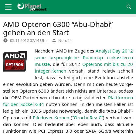
Zum
Inhalt
springen
AMD
Opteron 6300 “Abu-Dhabi”
gehen an den Start
Verfasst
05.11.2012 07:14 Uhr
Nero24
von
Nach­dem
AMD
im Zuge des
Ana­lyst Day 2012
sei­ne ursprüng­li­che Road­map ein­kas­sie­ren
muss­te
, die für 2012
Opte­rons mit bis zu 20
Inte­ger-Ker­nen
vor­sah, stand rela­tiv schnell
fest, dass es ledig­lich eine Evo­lu­ti­on anstel­le
einer Revo­lu­ti­on geben wür­den. Denn mit den heu­te vor­ge­
stell­ten Opte­ron 6300 ändert sich nichts am Unter­bau, sodass
die OEM-Part­ner wei­ter­hin ihre fer­tig vali­dier­ten
Platt­for­men
für den Sockel
G34
nut­zen kön­nen. In den meis­ten Fäl­len ist
ledig­lich ein BIOS-Update not­wen­dig, damit die “Abu-Dhabi”-
Opterons mit
Piledri­ver-Ker­nen
(
“Oro­chi Rev C”
) ver­baut wer­
den kön­nen. Dies bedeu­tet aber eben auch, dass aktu­el­le
Funk­tio­nen wie
PCI
Express 3.0 oder
SATA
6Gb/s wei­ter­hin