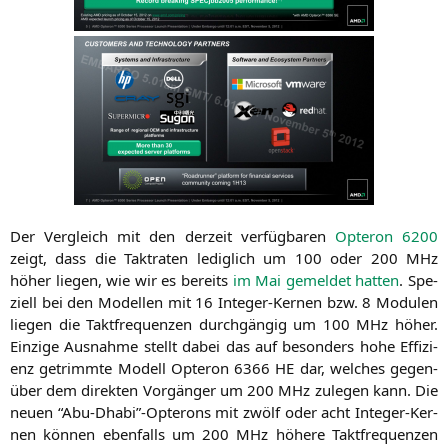
Der Ver­gleich mit den der­zeit ver­füg­ba­ren
Opte­ron 6200
zeigt, dass die Takt­ra­ten ledig­lich um 100 oder 200 MHz
höher lie­gen, wie wir es bereits
im Mai gemel­det hat­ten
. Spe­
zi­ell bei den Model­len mit 16 Inte­ger-Ker­nen bzw. 8 Modu­len
lie­gen die Takt­fre­quen­zen durch­gän­gig um 100 MHz höher.
Ein­zi­ge Aus­nah­me stellt dabei das auf beson­ders hohe Effi­zi­
enz getrimm­te Modell Opte­ron 6366
HE
dar, wel­ches gegen­
über dem direk­ten Vor­gän­ger um 200 MHz zule­gen kann. Die
neu­en “Abu-Dhabi”-Opterons mit zwölf oder acht Inte­ger-Ker­
nen kön­nen eben­falls um 200 MHz höhe­re Takt­fre­quen­zen