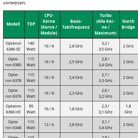
vorweisen.
CPU-
Tur­bo
Ker­ne
Basis-
(Alle Ker­
North
Modell
TDP
(Ker­ne /
Taktfrequenz
ne /
Bridge
Module)
Maximum)
Opte­ron
140
3,2 /
16 / 8
2,8 GHz
2 GHz
6386
SE
Watt
3,5 GHz
Opte­
115
2,8 /
16 / 8
2,5 GHz
2 GHz
ron 6380
Watt
3,4 GHz
Opte­
115
2,7 /
16 / 8
2,4 GHz
2 GHz
ron 6378
Watt
3,3 GHz
Opte­
115
2,6 /
16 / 8
2,3 GHz
2 GHz
ron 6376
Watt
3,2 GHz
Opte­ron
85
2,3 /
1,8
16 / 8
1,8 GHz
6366
HE
Watt
3,1 GHz
GHz
Opte­
115
3,1 /
12 / 6
2,8 GHz
2 GHz
ron 6348
Watt
3,4 GHz
Opte­
115
2,9 /