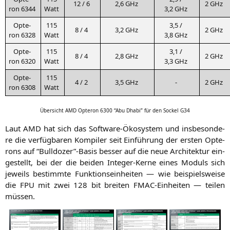
12 / 6
2,6 GHz
2 GHz
ron 6344
Watt
3,2 GHz
Opte­
115
3,5 /
8 / 4
3,2 GHz
2 GHz
ron 6328
Watt
3,8 GHz
Opte­
115
3,1 /
8 / 4
2,8 GHz
2 GHz
ron 6320
Watt
3,3 GHz
Opte­
115
4 / 2
3,5 GHz
-
2 GHz
ron 6308
Watt
Über­sicht
AMD
Opte­ron 6300 “Abu Dha­bi” für den Sockel
G34
Laut
AMD
hat sich das Soft­ware-Öko­sys­tem und ins­be­son­de­
re die ver­füg­ba­ren Kom­pi­ler seit Ein­füh­rung der ers­ten Opte­
rons auf “Bulldozer”-Basis bes­ser auf die neue Archi­tek­tur ein­
ge­stellt, bei der die bei­den Inte­ger-Ker­ne eines Moduls sich
jeweils bestimm­te Funk­ti­ons­ein­hei­ten — wie bei­spiels­wei­se
die
FPU
mit zwei 128 bit brei­ten FMAC-Ein­hei­ten — tei­len
müssen.