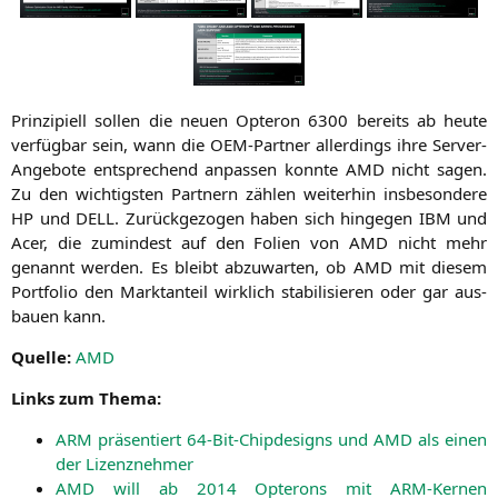
Prin­zi­pi­ell sol­len die neu­en Opte­ron 6300 bereits ab heu­te
ver­füg­bar sein, wann die OEM-Part­ner aller­dings ihre Ser­ver-
Ange­bo­te ent­spre­chend anpas­sen konn­te
AMD
nicht sagen.
Zu den wich­tigs­ten Part­nern zäh­len wei­ter­hin ins­be­son­de­re
HP
und
DELL
. Zurück­ge­zo­gen haben sich hin­ge­gen
IBM
und
Acer, die zumin­dest auf den Foli­en von
AMD
nicht mehr
genannt wer­den. Es bleibt abzu­war­ten, ob
AMD
mit die­sem
Port­fo­lio den Markt­an­teil wirk­lich sta­bi­li­sie­ren oder gar aus­
bau­en kann.
Quel­le:
AMD
Links zum Thema:
ARM
prä­sen­tiert 64-Bit-Chip­de­signs und
AMD
als einen
der Lizenznehmer
AMD
will ab 2014 Opte­rons mit ARM-Ker­nen