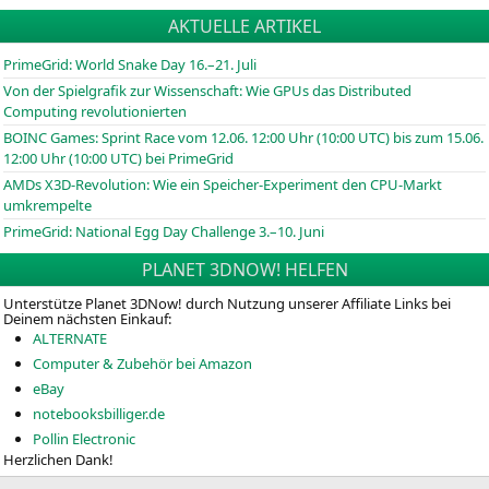
AKTUELLE ARTIKEL
PrimeGrid: World Snake Day 16.–21. Juli
Von der Spielgrafik zur Wissenschaft: Wie GPUs das Distributed
Computing revolutionierten
BOINC
Games: Sprint Race vom 12.06. 12:00 Uhr (10:00
UTC
) bis zum 15.06.
12:00 Uhr (10:00
UTC
) bei PrimeGrid
AMDs X3D-Revolution: Wie ein Speicher-Experiment den CPU-Markt
umkrempelte
PrimeGrid: National Egg Day Challenge 3.–10. Juni
PLANET 3DNOW! HELFEN
Unterstütze Planet 3DNow! durch Nutzung unserer Affiliate Links bei
Deinem nächsten Einkauf:
ALTERNATE
Computer & Zubehör bei Amazon
eBay
notebooksbilliger.de
Pollin Electronic
Herzlichen Dank!