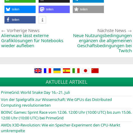
teilen
teilen
teilen
teilen
Beitragsnavigation
Vorherige
Vorherige News
Nächste News
News:
Alienware lässt externe
Neue Nutzungsbedingungen
Grafiklösungen für Notebooks
ergänzen die allgemeinen
wieder aufleben
Geschäftsbedingungen bei
Twitch
AKTUELLE ARTIKEL
PrimeGrid: World Snake Day 16.–21. Juli
Von der Spielgrafik zur Wissenschaft: Wie GPUs das Distributed
Computing revolutionierten
BOINC
Games: Sprint Race vom 12.06. 12:00 Uhr (10:00
UTC
) bis zum 15.06.
12:00 Uhr (10:00
UTC
) bei PrimeGrid
AMDs X3D-Revolution: Wie ein Speicher-Experiment den CPU-Markt
umkrempelte