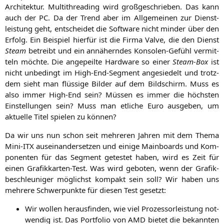
Archi­tek­tur. Mul­ti­th­re­a­ding wird groß­ge­schrie­ben. Das kann
auch der
PC
. Da der Trend aber im All­ge­mei­nen zur Dienst­
leis­tung geht, ent­schei­det die Soft­ware nicht min­der über den
Erfolg. Ein Bei­spiel hier­für ist die Fir­ma Val­ve, die den Dienst
Steam
betreibt und ein annä­hern­des Kon­so­len-Gefühl ver­mit­
teln möch­te. Die ange­peil­te Hard­ware so einer
Steam-Box
ist
nicht unbe­dingt im High-End-Seg­ment ange­sie­delt und trotz­
dem sieht man flüs­si­ge Bil­der auf dem Bild­schirm. Muss es
also immer High-End sein? Müs­sen es immer die höchs­ten
Ein­stel­lun­gen sein? Muss man etli­che Euro aus­ge­ben, um
aktu­el­le Titel spie­len zu können?
Da wir uns nun schon seit meh­re­ren Jah­ren mit dem The­ma
Mini-ITX aus­ein­an­der­set­zen und eini­ge Main­boards und Kom­
po­nen­ten für das Seg­ment getes­tet haben, wird es Zeit für
einen Gra­fik­kar­ten-Test. Was wird gebo­ten, wenn der Gra­fik­
be­schleu­ni­ger mög­lichst kom­pakt sein soll? Wir haben uns
meh­re­re Schwer­punk­te für die­sen Test gesetzt:
Wir wol­len her­aus­fin­den, wie viel Pro­zes­sor­leis­tung not­
wen­dig ist. Das Port­fo­lio von
AMD
bie­tet die bekann­ten