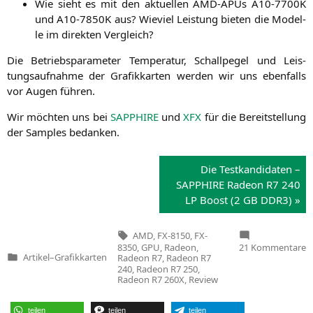
Wie sieht es mit den aktu­el­len AMD-APUs
A10-7700K
und
A10-7850K
aus? Wie­viel Leis­tung bie­ten die Model­
le im direk­ten Vergleich?
Die Betriebs­pa­ra­me­ter Tem­pe­ra­tur, Schall­pe­gel und Leis­
tungs­auf­nah­me der Gra­fik­kar­ten wer­den wir uns eben­falls
vor Augen führen.
Wir möch­ten uns bei
SAPPHIRE
und
XFX
für die Bereit­stel­lung
der Samples bedanken.
Die Test­kan­di­da­ten –
SAPPHIRE
Rade­on
R7
240
LP
Boost (2
GB
DDR3
) »
Tags:
AMD
,
FX-8150
,
FX-
z
8350
,
GPU
,
Radeon
,
21 Kommentare
K
Artikel
–
Grafikkarten
Radeon R7
,
Radeon R7
Veröffentlicht
G
240
,
Radeon R7 250
,
in
i
Radeon R7 260X
,
Review
teilen
teilen
teilen