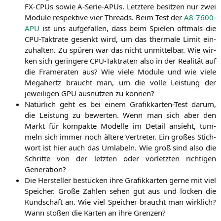
FX-CPUs sowie A‑Se­rie-APUs. Letz­te­re besit­zen nur zwei
Modu­le respek­ti­ve vier Threads. Beim Test der
A8-7600-
APU
ist uns auf­ge­fal­len, dass beim Spie­len oft­mals die
CPU-Takt­ra­te gesenkt wird, um das ther­ma­le Limit ein­
zu­hal­ten. Zu spü­ren war das nicht unmit­tel­bar. Wie wir­
ken sich gerin­ge­re CPU-Takt­ra­ten also in der Rea­li­tät auf
die Frame­ra­ten aus? Wie vie­le Modu­le und wie vie­le
Mega­hertz braucht man, um die vol­le Leis­tung der
jewei­li­gen
GPU
aus­nut­zen zu können?
Natür­lich geht es bei einem Gra­fik­kar­ten-Test dar­um,
die Leis­tung zu bewer­ten. Wenn man sich aber den
Markt für kom­pak­te Model­le im Detail ansieht, tum­
meln sich immer noch älte­re Ver­tre­ter. Ein gro­ßes Stich­
wort ist hier auch das Umla­beln. Wie groß sind also die
Schrit­te von der letz­ten oder vor­letz­ten rich­ti­gen
Generation?
Die Her­stel­ler bestü­cken ihre Gra­fik­kar­ten ger­ne mit viel
Spei­cher. Gro­ße Zah­len sehen gut aus und locken die
Kund­schaft an. Wie viel Spei­cher braucht man wirk­lich?
Wann sto­ßen die Kar­ten an ihre Grenzen?