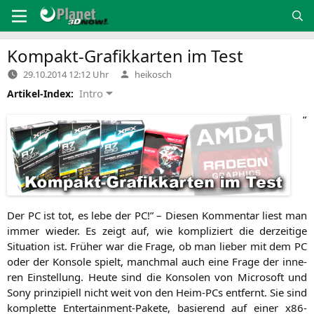
Zum
Inhalt
springen
Kompakt-Grafikkarten im Test
Verfasst
29.10.2014 12:12 Uhr
heikosch
von
Intro
Artikel-Index:
“
Der
PC
ist tot, es lebe der
PC
!” – Die­sen Kom­men­tar liest man
immer wie­der. Es zeigt auf, wie kom­pli­ziert die der­zei­ti­ge
Situa­ti­on ist. Frü­her war die Fra­ge, ob man lie­ber mit dem
PC
oder der Kon­so­le spielt, manch­mal auch eine Fra­ge der inne­
ren Ein­stel­lung. Heu­te sind die Kon­so­len von Micro­soft und
Sony prin­zi­pi­ell nicht weit von den Heim-PCs ent­fernt. Sie sind
kom­plet­te Enter­tain­ment-Pake­te, basie­rend auf einer x86-