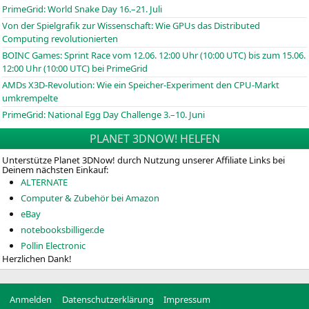
PrimeGrid: World Snake Day 16.–21. Juli
Von der Spielgrafik zur Wissenschaft: Wie GPUs das Distributed
Computing revolutionierten
BOINC
Games: Sprint Race vom 12.06. 12:00 Uhr (10:00
UTC
) bis zum 15.06.
12:00 Uhr (10:00
UTC
) bei PrimeGrid
AMDs X3D-Revolution: Wie ein Speicher-Experiment den CPU-Markt
umkrempelte
PrimeGrid: National Egg Day Challenge 3.–10. Juni
PLANET 3DNOW! HELFEN
Unterstütze Planet 3DNow! durch Nutzung unserer Affiliate Links bei
Deinem nächsten Einkauf:
ALTERNATE
Computer & Zubehör bei Amazon
eBay
notebooksbilliger.de
Pollin Electronic
Herzlichen Dank!
Anmelden
Datenschutzerklärung
Impressum