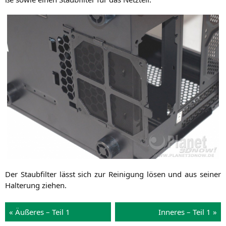
Der Staub­fil­ter lässt sich zur Rei­ni­gung lösen und aus sei­ner
Hal­te­rung ziehen.
« Äuße­res – Teil 1
Inne­res – Teil 1 »