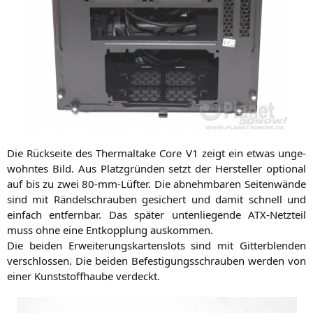
Die Rück­sei­te des Ther­mal­ta­ke Core
V1
zeigt ein etwas unge­
wohn­tes Bild. Aus Platz­grün­den setzt der Her­stel­ler optio­nal
auf bis zu zwei 80-mm-Lüf­ter. Die abnehm­ba­ren Sei­ten­wän­de
sind mit Rän­del­schrau­ben gesi­chert und damit schnell und
ein­fach ent­fern­bar. Das spä­ter unten­lie­gen­de ATX-Netz­teil
muss ohne eine Ent­kopp­lung auskommen.
Die bei­den Erwei­te­rungs­kar­ten­slots sind mit Git­ter­blen­den
ver­schlos­sen. Die bei­den Befes­ti­gungs­schrau­ben wer­den von
einer Kunst­stoff­hau­be verdeckt.