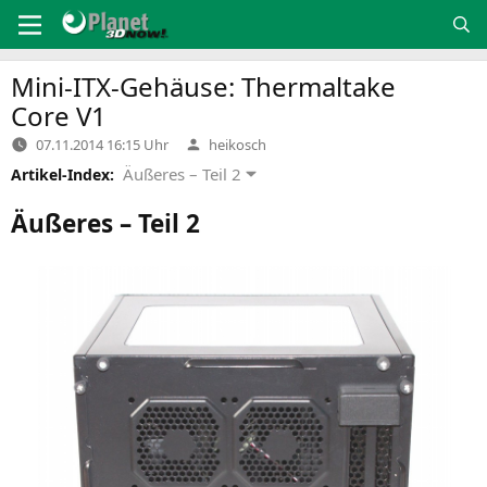
Zum
Inhalt
springen
Mini-ITX-Gehäuse: Thermaltake
Core
V1
Verfasst
07.11.2014 16:15 Uhr
heikosch
von
Äußeres – Teil 2
Artikel-Index:
Äußeres – Teil 2