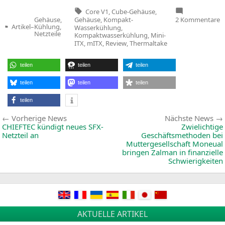
Tags:
Core V1
,
Cube-Gehäuse
,
z
Gehäuse
,
Kompakt-
2 Kommentare
Gehäuse,
M
Artikel
–
Kühlung,
Wasserkühlung
,
Veröffentlicht
I
Netzteile
Kompaktwasserkühlung
,
Mini-
in
G
ITX
,
mITX
,
Review
,
Thermaltake
T
C
teilen
teilen
teilen
teilen
teilen
teilen
teilen
Beitragsnavigation
Vorherige
Vorherige News
Nächste News
News:
CHIEFTEC
kündigt neues SFX-
Zwielichtige
Netzteil an
Geschäftsmethoden bei
Muttergesellschaft Moneual
bringen Zalman in finanzielle
Schwierigkeiten
AKTUELLE ARTIKEL