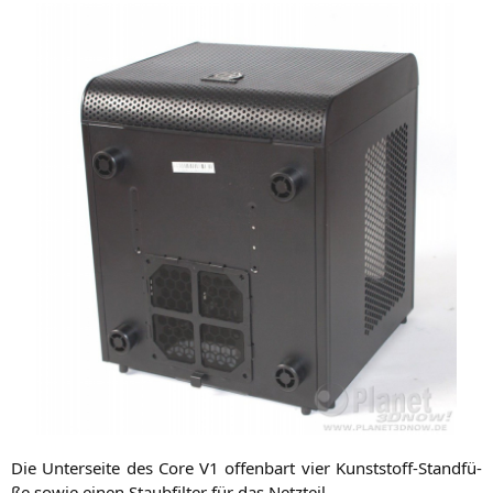
Die Unter­sei­te des Core
V1
offen­bart vier Kunst­stoff-Stand­fü­
ße sowie einen Staub­fil­ter für das Netzteil.