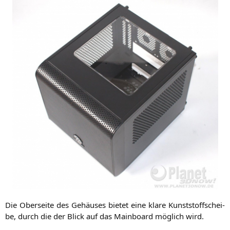
Die Ober­sei­te des Gehäu­ses bie­tet eine kla­re Kunst­stoff­schei­
be, durch die der Blick auf das Main­board mög­lich wird.