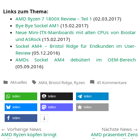
Links zum Thema:
AMD
Ryzen 7
1800X
Review – Teil 1
(
02.03.2017
)
Bye Bye Sockel
AM1
(
15.02.2017
)
Neue Mini-ITX-Main­boards mit alten CPUs von Bio­star
und ASRock
(
15.02.2017
)
Sockel
AM4
– Bris­tol Ridge für End­kun­den im User-
Review
(
05.12.2016
)
AMDs Sockel
AM4
debü­tiert im OEM-Bereich
(
05.09.2016
)
Tags:
zu
Aktuelles
AM4
,
Bristol Ridge
,
Ryzen
45 Kommentare
Veröffentlicht
AMD
in
Bristol
Ridge
teilen
teilen
teilen
weiter
nicht
für
teilen
teilen
teilen
Endku
–
teilen
weg
mit
Beitragsnavigation
Vorherige
Vorherige News
Nächste News
alten
Zöpfe
News:
AMD
Ryzen köpfen bringt
AMD
präsentiert Zens