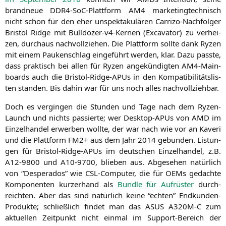
brand­neue DDR4-SoC-Platt­form
AM4
mar­ke­ting­tech­nisch
nicht schon für den eher unspek­ta­ku­lä­ren Car­ri­zo-Nach­fol­ger
Bris­tol Ridge mit Bull­do­zer-v4-Ker­nen (Excava­tor) zu ver­hei­
zen, durch­aus nach­voll­zie­hen. Die Platt­form soll­te dank Ryzen
mit einem Pau­ken­schlag ein­ge­führt wer­den, klar. Dazu pass­te,
dass prak­tisch bei allen für Ryzen ange­kün­dig­ten AM4-Main­
boards auch die Bris­tol-Ridge-APUs in den Kom­pa­ti­bi­li­täts­lis­
ten stan­den. Bis dahin war für uns noch alles nachvollziehbar.
Doch es ver­gin­gen die Stun­den und Tage nach dem Ryzen-
Launch und nichts pas­sier­te; wer Desk­top-APUs von
AMD
im
Ein­zel­han­del erwer­ben woll­te, der war nach wie vor an Kaveri
und die Platt­form
FM2
+ aus dem Jahr 2014 gebun­den. Lis­tun­
gen für Bris­tol-Ridge-APUs im deut­schen Ein­zel­han­del, z.B.
A12-9800
und
A10-9700
, blie­ben aus. Abge­se­hen natür­lich
von “Despe­ra­dos” wie CSL-Com­pu­ter, die für OEMs gedach­te
Kom­po­nen­ten kur­zer­hand als
Bund­le für Auf­rüs­ter
durch­
reich­ten. Aber das sind natür­lich kei­ne “ech­ten” End­kun­den-
Pro­duk­te; schließ­lich fin­det man das
ASUS
A320M
‑C zum
aktu­el­len Zeit­punkt nicht ein­mal im Sup­port-Bereich der