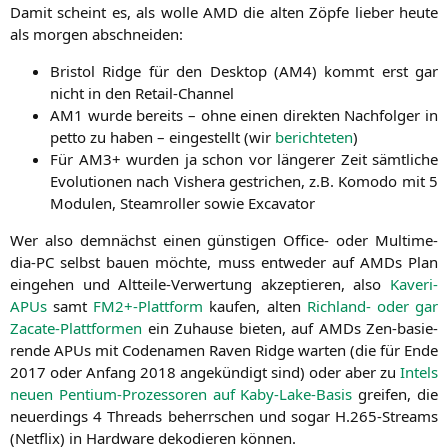
Damit scheint es, als wol­le
AMD
die alten Zöp­fe lie­ber heu­te
als mor­gen abschneiden:
Bris­tol Ridge für den Desk­top (
AM4
) kommt erst gar
nicht in den Retail-Channel
AM1
wur­de bereits – ohne einen direk­ten Nach­fol­ger in
pet­to zu haben – ein­ge­stellt (wir
berich­te­ten
)
Für
AM3
+ wur­den ja schon vor län­ge­rer Zeit sämt­li­che
Evo­lu­tio­nen nach Vis­he­ra gestri­chen, z.B. Komo­do mit 5
Modu­len, Steam­rol­ler sowie Excavator
Wer also dem­nächst einen güns­ti­gen Office- oder Mul­ti­me­
dia-PC selbst bau­en möch­te, muss ent­we­der auf AMDs Plan
ein­ge­hen und Alt­tei­le-Ver­wer­tung akzep­tie­ren, also
Kaveri-
APUs
samt
FM2
+-Plattform
kau­fen, alten
Rich­land- oder gar
Zaca­te-Platt­for­men
ein Zuhau­se bie­ten, auf AMDs Zen-basie­
ren­de APUs mit Code­na­men Raven Ridge war­ten (die für Ende
2017 oder Anfang 2018 ange­kün­digt sind) oder aber zu
Intels
neu­en Pen­ti­um-Pro­zes­so­ren auf Kaby-Lake-Basis
grei­fen, die
neu­er­dings 4 Threads beherr­schen und sogar H.265-Streams
(Net­flix) in Hard­ware deko­die­ren können.