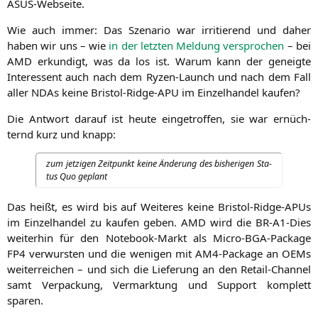
ASUS-Webseite.
Wie auch immer: Das Sze­na­rio war irri­tie­rend und daher
haben wir uns – wie
in der letz­ten Mel­dung ver­spro­chen
– bei
AMD
erkun­digt, was da los ist. War­um kann der geneig­te
Inter­es­sent auch nach dem Ryzen-Launch und nach dem Fall
aller NDAs kei­ne Bris­tol-Ridge-APU im Ein­zel­han­del kaufen?
Die Ant­wort dar­auf ist heu­te ein­ge­trof­fen, sie war ernüch­
ternd kurz und knapp:
zum jet­zi­gen Zeit­punkt kei­ne Ände­rung des bis­he­ri­gen Sta­
tus Quo geplant
Das heißt, es wird bis auf Wei­te­res kei­ne Bris­tol-Ridge-APUs
im Ein­zel­han­del zu kau­fen geben.
AMD
wird die BR-A1-Dies
wei­ter­hin für den Note­book-Markt als Micro-BGA-Packa­ge
FP4
ver­wurs­ten und die weni­gen mit AM4-Packa­ge an OEMs
wei­ter­rei­chen – und sich die Lie­fe­rung an den Retail-Chan­nel
samt Ver­pa­ckung, Ver­mark­tung und Sup­port kom­plett
sparen.