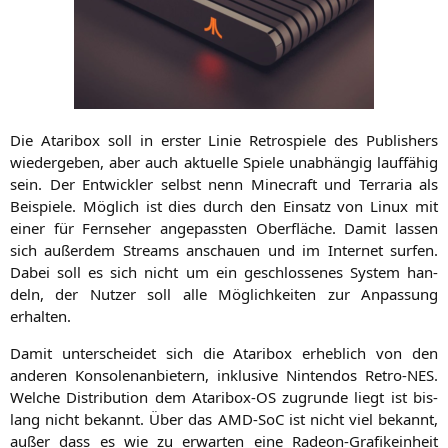
Die Ata­ri­box soll in ers­ter Linie Retro­spie­le des Publishers
wie­der­ge­ben, aber auch aktu­el­le Spie­le unab­hän­gig lauf­fä­hig
sein. Der Ent­wick­ler selbst nenn Mine­craft und Ter­ra­ria als
Bei­spie­le. Mög­lich ist dies durch den Ein­satz von Linux mit
einer für Fern­se­her ange­pass­ten Ober­flä­che. Damit las­sen
sich außer­dem Streams anschau­en und im Inter­net sur­fen.
Dabei soll es sich nicht um ein geschlos­se­nes Sys­tem han­
deln, der Nut­zer soll alle Mög­lich­kei­ten zur Anpas­sung
erhalten.
Damit unter­schei­det sich die Ata­ri­box erheb­lich von den
ande­ren Kon­so­len­an­bie­tern, inklu­si­ve Nin­ten­dos Retro-NES.
Wel­che Dis­tri­bu­ti­on dem Ata­ri­box-OS zugrun­de liegt ist bis­
lang nicht bekannt. Über das AMD-SoC ist nicht viel bekannt,
außer dass es wie zu erwar­ten eine Rade­on-Gra­fik­ein­heit