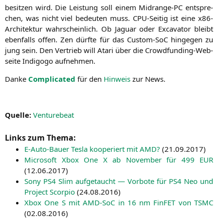
besit­zen wird. Die Leis­tung soll einem Midran­ge-PC ent­spre­
chen, was nicht viel bedeu­ten muss. CPU-Sei­tig ist eine x86-
Archi­tek­tur wahr­schein­lich. Ob Jagu­ar oder Excava­tor bleibt
eben­falls offen. Zen dürf­te für das Cus­tom-SoC hin­ge­gen zu
jung sein. Den Ver­trieb will Ata­ri über die Crowd­fun­ding-Web­
sei­te Indi­go­go aufnehmen.
Dan­ke
Com­pli­ca­ted
für den
Hin­weis
zur News.
Quel­le:
Ven­tur­ebeat
Links zum Thema:
E‑Au­to-Bau­er Tes­la koope­riert mit
AMD
?
(
21.09.2017
)
Micro­soft Xbox One X ab Novem­ber für 499
EUR
(
12.06.2017
)
Sony
PS4
Slim auf­ge­taucht — Vor­bo­te für
PS4
Neo und
Pro­ject Scor­pio
(
24.08.2016
)
Xbox One S mit AMD-SoC in 16 nm Fin­FET von
TSMC
(
02.08.2016
)