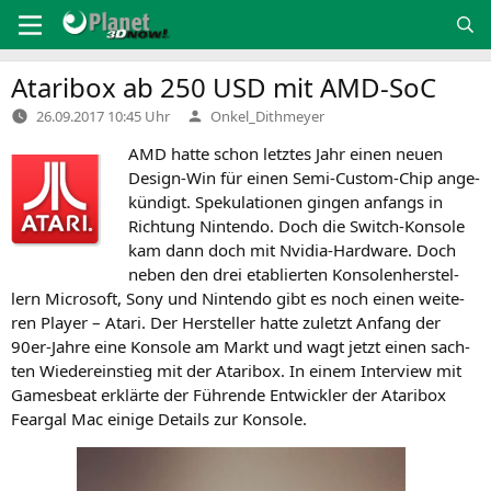
Zum
Inhalt
springen
Ataribox ab 250
USD
mit AMD-SoC
Verfasst
26.09.2017 10:45 Uhr
Onkel_Dithmeyer
von
AMD
hat­te schon letz­tes Jahr einen neu­en
Design-Win für einen Semi-Cus­tom-Chip ange­
kün­digt. Spe­ku­la­tio­nen gin­gen anfangs in
Rich­tung Nin­ten­do. Doch die Switch-Kon­so­le
kam dann doch mit Nvi­dia-Hard­ware. Doch
neben den drei eta­blier­ten Kon­so­len­her­stel­
lern Micro­soft, Sony und Nin­ten­do gibt es noch einen wei­te­
ren Play­er – Ata­ri. Der Her­stel­ler hat­te zuletzt Anfang der
90er-Jah­re eine Kon­so­le am Markt und wagt jetzt einen sach­
ten Wie­der­ein­stieg mit der Ata­ri­box. In einem Inter­view mit
Games­beat erklär­te der Füh­ren­de Ent­wick­ler der Ata­ri­box
Fear­gal Mac eini­ge Details zur Konsole.