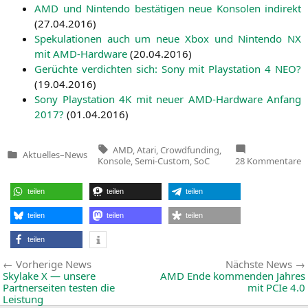
AMD
und Nin­ten­do bestä­ti­gen neue Kon­so­len indi­rekt
(
27.04.2016
)
Spe­ku­la­tio­nen auch um neue Xbox und Nin­ten­do
NX
mit AMD-Hard­ware
(
20.04.2016
)
Gerüch­te ver­dich­ten sich: Sony mit Play­sta­ti­on 4
NEO
?
(
19.04.2016
)
Sony Play­sta­ti­on
4K
mit neu­er AMD-Hard­ware Anfang
2017?
(
01.04.2016
)
Tags:
AMD
,
Atari
,
Crowdfunding
,
Aktuelles
–
News
Veröffentlicht
z
Konsole
,
Semi-Custom
,
SoC
28 Kommentare
in
A
a
2
teilen
teilen
teilen
U
m
A
teilen
teilen
teilen
S
teilen
Beitragsnavigation
Vorherige
Vorherige News
Nächste News
News:
Skylake X — unsere
AMD
Ende kommenden Jahres
Partnerseiten testen die
mit PCIe 4.0
Leistung