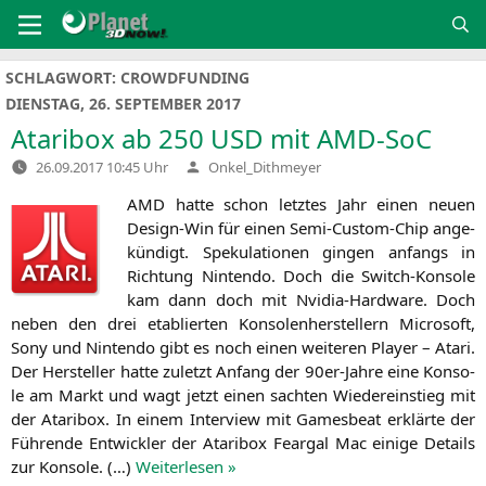
Zum
Inhalt
springen
SCHLAGWORT:
CROWDFUNDING
DIENSTAG, 26. SEPTEMBER 2017
Ataribox ab 250
USD
mit AMD-SoC
Verfasst
26.09.2017 10:45 Uhr
Onkel_Dithmeyer
von
AMD
hat­te schon letz­tes Jahr einen neu­en
Design-Win für einen Semi-Cus­tom-Chip ange­
kün­digt. Spe­ku­la­tio­nen gin­gen anfangs in
Rich­tung Nin­ten­do. Doch die Switch-Kon­so­le
kam dann doch mit Nvi­dia-Hard­ware. Doch
neben den drei eta­blier­ten Kon­so­len­her­stel­lern Micro­soft,
Sony und Nin­ten­do gibt es noch einen wei­te­ren Play­er – Ata­ri.
Der Her­stel­ler hat­te zuletzt Anfang der 90er-Jah­re eine Kon­so­
le am Markt und wagt jetzt einen sach­ten Wie­der­ein­stieg mit
der Ata­ri­box. In einem Inter­view mit Games­beat erklär­te der
Füh­ren­de Ent­wick­ler der Ata­ri­box Fear­gal Mac eini­ge Details
zur Kon­so­le. (…)
Wei­ter­le­sen »