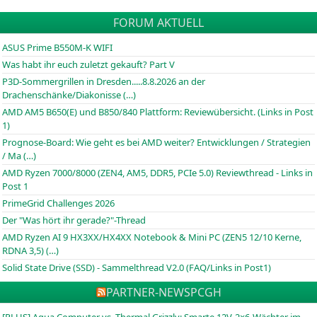
FORUM AKTUELL
ASUS Prime B550M-K WIFI
Was habt ihr euch zuletzt gekauft? Part V
P3D-Sommergrillen in Dresden.....8.8.2026 an der
Drachenschänke/Diakonisse (…)
AMD AM5 B650(E) und B850/840 Plattform: Reviewübersicht. (Links in Post
1)
Prognose-Board: Wie geht es bei AMD weiter? Entwicklungen / Strategien
/ Ma (…)
AMD Ryzen 7000/8000 (ZEN4, AM5, DDR5, PCIe 5.0) Reviewthread - Links in
Post 1
PrimeGrid Challenges 2026
Der "Was hört ihr gerade?"-Thread
AMD Ryzen AI 9 HX3XX/HX4XX Notebook & Mini PC (ZEN5 12/10 Kerne,
RDNA 3,5) (…)
Solid State Drive (SSD) - Sammelthread V2.0 (FAQ/Links in Post1)
PARTNER-NEWS
PCGH