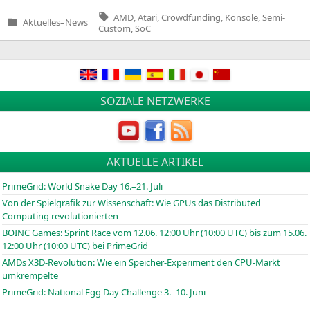
Tags:
AMD
,
Atari
,
Crowdfunding
,
Konsole
,
Semi-
Aktuelles
–
News
Veröffentlicht
Custom
,
SoC
in
SOZIALE NETZWERKE
AKTUELLE ARTIKEL
PrimeGrid: World Snake Day 16.–21. Juli
Von der Spielgrafik zur Wissenschaft: Wie GPUs das Distributed
Computing revolutionierten
BOINC
Games: Sprint Race vom 12.06. 12:00 Uhr (10:00
UTC
) bis zum 15.06.
12:00 Uhr (10:00
UTC
) bei PrimeGrid
AMDs X3D-Revolution: Wie ein Speicher-Experiment den CPU-Markt
umkrempelte
PrimeGrid: National Egg Day Challenge 3.–10. Juni