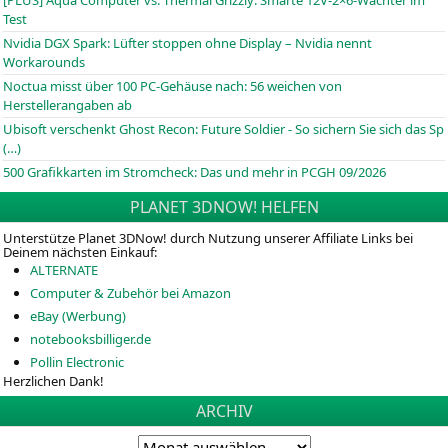
[PLUS] Aqua Computer vs. Thermal Grizzly: Smarte 12V-2×6-Wächter im
Test
Nvidia DGX Spark: Lüfter stoppen ohne Display – Nvidia nennt
Workarounds
Noctua misst über 100 PC-Gehäuse nach: 56 weichen von
Herstellerangaben ab
Ubisoft verschenkt Ghost Recon: Future Soldier - So sichern Sie sich das Sp
(…)
500 Grafikkarten im Stromcheck: Das und mehr in PCGH 09/2026
PLANET 3DNOW! HELFEN
Unterstütze Planet 3DNow! durch Nutzung unserer Affiliate Links bei
Deinem nächsten Einkauf:
ALTERNATE
Computer & Zubehör bei Amazon
eBay (Werbung)
notebooksbilliger.de
Pollin Electronic
Herzlichen Dank!
ARCHIV