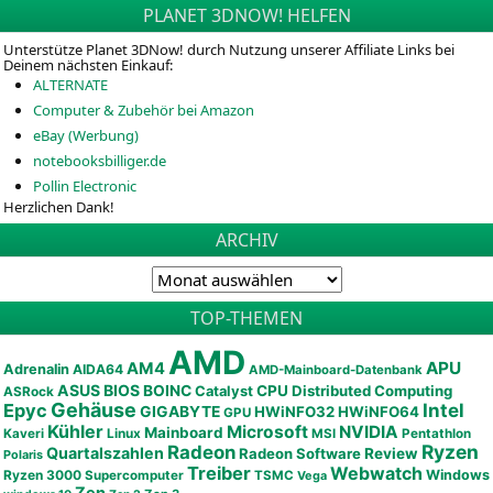
PLANET 3DNOW! HELFEN
Unterstütze Planet 3DNow! durch Nutzung unserer Affiliate Links bei
Deinem nächsten Einkauf:
ALTERNATE
Computer & Zubehör bei Amazon
eBay (Werbung)
notebooksbilliger.de
Pollin Electronic
Herzlichen Dank!
ARCHIV
TOP-THEMEN
AMD
APU
AM4
Adrenalin
AIDA64
AMD-Mainboard-Datenbank
ASUS
BIOS
BOINC
CPU
Distributed Computing
Catalyst
ASRock
Gehäuse
Epyc
Intel
GIGABYTE
HWiNFO32
HWiNFO64
GPU
Kühler
Microsoft
NVIDIA
Mainboard
Kaveri
Linux
MSI
Pentathlon
Ryzen
Radeon
Quartalszahlen
Radeon Software
Review
Polaris
Treiber
Webwatch
Ryzen 3000
Windows
Supercomputer
TSMC
Vega