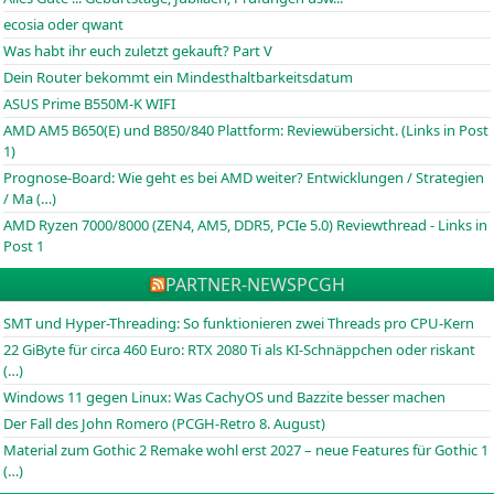
ecosia oder qwant
Was habt ihr euch zuletzt gekauft? Part V
Dein Router bekommt ein Mindesthaltbarkeitsdatum
ASUS Prime B550M-K WIFI
AMD AM5 B650(E) und B850/840 Plattform: Reviewübersicht. (Links in Post
1)
Prognose-Board: Wie geht es bei AMD weiter? Entwicklungen / Strategien
/ Ma (…)
AMD Ryzen 7000/8000 (ZEN4, AM5, DDR5, PCIe 5.0) Reviewthread - Links in
Post 1
PARTNER-NEWS
PCGH
SMT und Hyper-Threading: So funktionieren zwei Threads pro CPU-Kern
22 GiByte für circa 460 Euro: RTX 2080 Ti als KI-Schnäppchen oder riskant
(…)
Windows 11 gegen Linux: Was CachyOS und Bazzite besser machen
Der Fall des John Romero (PCGH-Retro 8. August)
Material zum Gothic 2 Remake wohl erst 2027 – neue Features für Gothic 1
(…)