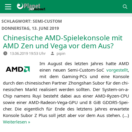
Zum
Inhalt
springen
SCHLAGWORT:
SEMI-CUSTOM
DONNERSTAG, 13. JUNI 2019
Chinesische AMD-Spielekonsole mit
AMD
Zen und Vega vor dem Aus?
Verfasst
13.06.2019 19:53 Uhr
pipin
von
Im August des letz­ten Jah­res hat­te
AMD
einen neu­en Semi-Cus­tom-SoC
vor­ge­stellt
,
mit dem Gam­ing-PCs und eine Kon­so­le
durch den chi­ne­si­schen Part­ner Zhong­shan Sub­or für den chi­
ne­si­schen Markt rea­li­siert wer­den soll­ten. Der Sys­tem-on-a-
Chip namens Ruyi besteht dabei aus einer AMD-Ryzen-CPU
sowie einer AMD-Rade­on-Vega-GPU und 8 GiB GDDR5-Spei­
cher. Die eigent­lich für Ende des letz­tens Jah­res erwar­te­te
Kon­so­le Sub­or Z Plus soll jetzt aber vor dem Aus ste­hen. (…)
Wei­ter­le­sen »