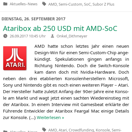
Tags:
Aktuelles
–
News
AMD
,
Semi-Custom
,
SoC
,
Subor Z Plus
Veröffentlicht
in
DIENSTAG, 26. SEPTEMBER 2017
Ataribox ab 250
USD
mit AMD-SoC
Verfasst
26.09.2017 10:45 Uhr
Onkel_Dithmeyer
von
AMD
hat­te schon letz­tes Jahr einen neu­en
Design-Win für einen Semi-Cus­tom-Chip ange­
kün­digt. Spe­ku­la­tio­nen gin­gen anfangs in
Rich­tung Nin­ten­do. Doch die Switch-Kon­so­le
kam dann doch mit Nvi­dia-Hard­ware. Doch
neben den drei eta­blier­ten Kon­so­len­her­stel­lern Micro­soft,
Sony und Nin­ten­do gibt es noch einen wei­te­ren Play­er – Ata­ri.
Der Her­stel­ler hat­te zuletzt Anfang der 90er-Jah­re eine Kon­so­
le am Markt und wagt jetzt einen sach­ten Wie­der­ein­stieg mit
der Ata­ri­box. In einem Inter­view mit Games­beat erklär­te der
Füh­ren­de Ent­wick­ler der Ata­ri­box Fear­gal Mac eini­ge Details
zur Kon­so­le. (…)
Wei­ter­le­sen »
Tags:
AMD
,
Atari
,
Crowdfunding
,
Konsole
,
Semi-
Aktuelles
–
News