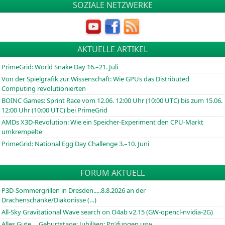
SOZIALE NETZWERKE
AKTUELLE ARTIKEL
PrimeGrid: World Snake Day 16.–21. Juli
Von der Spielgrafik zur Wissenschaft: Wie GPUs das Distributed
Computing revolutionierten
BOINC
Games: Sprint Race vom 12.06. 12:00 Uhr (10:00
UTC
) bis zum 15.06.
12:00 Uhr (10:00
UTC
) bei PrimeGrid
AMDs X3D-Revolution: Wie ein Speicher-Experiment den CPU-Markt
umkrempelte
PrimeGrid: National Egg Day Challenge 3.–10. Juni
FORUM AKTUELL
P3D-Sommergrillen in Dresden.....8.8.2026 an der
Drachenschänke/Diakonisse (…)
All-Sky Gravitational Wave search on O4ab v2.15 (GW-opencl-nvidia-2G)
Alles Gute ... Geburtstage; Jubiläen; Prüfungen usw...