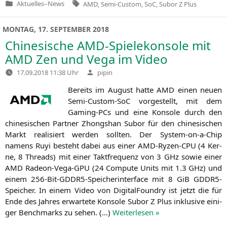
Tags:
Aktuelles
–
News
AMD
,
Semi-Custom
,
SoC
,
Subor Z Plus
Veröffentlicht
in
MONTAG, 17. SEPTEMBER 2018
Chinesische AMD-Spielekonsole mit
AMD
Zen und Vega im Video
Verfasst
17.09.2018 11:38 Uhr
pipin
von
Bereits im August hat­te
AMD
einen neu­en
Semi-Cus­tom-SoC vor­ge­stellt, mit dem
Gam­ing-PCs und eine Kon­so­le durch den
chi­ne­si­schen Part­ner Zhong­shan Sub­or für den chi­ne­si­schen
Markt rea­li­siert wer­den soll­ten. Der Sys­tem-on-a-Chip
namens Ruyi besteht dabei aus einer AMD-Ryzen-CPU (4 Ker­
ne, 8 Threads) mit einer Takt­fre­quenz von 3 GHz sowie einer
AMD
Rade­on-Vega-GPU (24 Com­pu­te Units mit 1.3 GHz) und
einem 256-Bit-GDDR5-Spei­cher­in­ter­face mit 8 GiB GDDR5-
Spei­cher. In einem Video von Digi­tal­Foundry ist jetzt die für
Ende des Jah­res erwar­te­te Kon­so­le Sub­or Z Plus inklu­si­ve eini­
ger Bench­marks zu sehen. (…)
Wei­ter­le­sen »