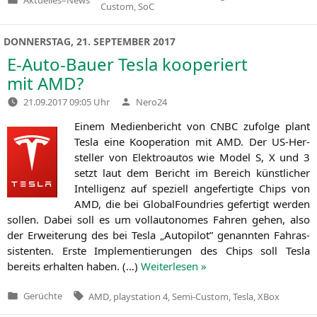
Veröffentlicht
Custom
,
SoC
in
DONNERSTAG, 21. SEPTEMBER 2017
E‑Auto-Bauer Tesla kooperiert
mit
AMD
?
Verfasst
21.09.2017 09:05 Uhr
Nero24
von
Einem Medi­en­be­richt von
CNBC
zufol­ge plant
Tes­la eine Koope­ra­ti­on mit
AMD
. Der US-Her­
stel­ler von Elek­tro­au­tos wie Model S, X und 3
setzt laut dem Bericht im Bereich künst­li­cher
Intel­li­genz auf spe­zi­ell ange­fer­tig­te Chips von
AMD
, die bei Glo­bal­Found­ries gefer­tigt wer­den
sol­len. Dabei soll es um voll­au­to­no­mes Fah­ren gehen, also
der Erwei­te­rung des bei Tes­la „Auto­pi­lot” genann­ten Fahr­as­
sis­ten­ten. Ers­te Imple­men­tie­run­gen des Chips soll Tes­la
bereits erhal­ten haben. (…)
Wei­ter­le­sen »
Tags:
Gerüchte
AMD
,
playstation 4
,
Semi-Custom
,
Tesla
,
XBox
Veröffentlicht
in