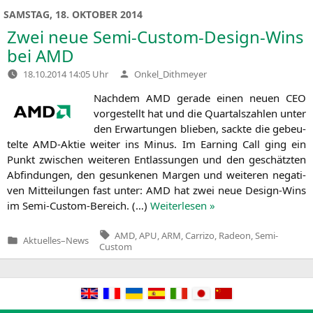
SAMSTAG, 18. OKTOBER 2014
Zwei neue Semi-Custom-Design-Wins
bei
AMD
Verfasst
18.10.2014 14:05 Uhr
Onkel_Dithmeyer
von
Nach­dem
AMD
gera­de einen neu­en
CEO
vor­ge­stellt hat und die Quar­tals­zah­len unter
den Erwar­tun­gen blie­ben, sack­te die gebeu­
tel­te AMD-Aktie wei­ter ins Minus. Im Ear­ning Call ging ein
Punkt zwi­schen wei­te­ren Ent­las­sun­gen und den geschätz­ten
Abfin­dun­gen, den gesun­ke­nen Mar­gen und wei­te­ren nega­ti­
ven Mit­tei­lun­gen fast unter:
AMD
hat zwei neue Design-Wins
im Semi-Cus­tom-Bereich. (…)
Wei­ter­le­sen »
Tags:
AMD
,
APU
,
ARM
,
Carrizo
,
Radeon
,
Semi-
Aktuelles
–
News
Veröffentlicht
Custom
in