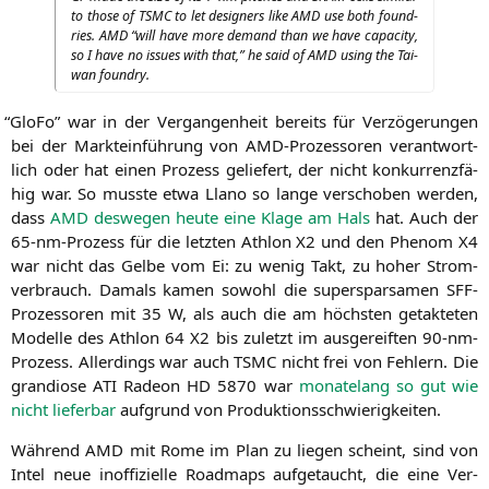
to tho­se of
TSMC
to let desi­gners like
AMD
use both found­
ries.
AMD
“will have more demand than we have capa­ci­ty,
so I have no issues with that,” he said of
AMD
using the Tai­
wan foundry.
“
Glo­Fo” war in der Ver­gan­gen­heit bereits für Ver­zö­ge­run­gen
bei der Markt­ein­füh­rung von AMD-Pro­zes­so­ren ver­ant­wort­
lich oder hat einen Pro­zess gelie­fert, der nicht kon­kur­renz­fä­
hig war. So muss­te etwa Llano so lan­ge ver­scho­ben wer­den,
dass
AMD
des­we­gen heu­te eine Kla­ge am Hals
hat. Auch der
65-nm-Pro­zess für die letz­ten Ath­lon
X2
und den Phe­nom
X4
war nicht das Gel­be vom Ei: zu wenig Takt, zu hoher Strom­
ver­brauch. Damals kamen sowohl die super­spar­sa­men SFF-
Pro­zes­so­ren mit 35 W, als auch die am höchs­ten getak­te­ten
Model­le des Ath­lon 64
X2
bis zuletzt im aus­ge­reif­ten 90-nm-
Pro­zess. Aller­dings war auch
TSMC
nicht frei von Feh­lern. Die
gran­dio­se
ATI
Rade­on
HD
5870 war
mona­te­lang so gut wie
nicht lie­fer­bar
auf­grund von Produktionsschwierigkeiten.
Wäh­rend
AMD
mit Rome im Plan zu lie­gen scheint, sind von
Intel neue inof­fi­zi­el­le Road­maps auf­ge­taucht, die eine Ver­