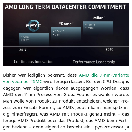
Bis­her war ledig­lich bekannt, dass
AMD
die 7‑nm-Vari­an­te
von Vega bei
TSMC
wird fer­ti­gen las­sen. Bei den CPU-Designs
dage­gen war eigent­lich davon aus­ge­gan­gen wor­den, dass
AMD
den 7‑nm-Pro­zess von Glo­bal­Found­ries wäh­len wür­de.
Man wol­le von Pro­dukt zu Pro­dukt ent­schei­den, wel­cher Pro­
zess zum Ein­satz kommt, so
AMD
. Jedoch kann man spitz­fin­
dig hin­ter­fra­gen, was
AMD
mit Pro­dukt genau meint – das
fer­ti­ge AMD-Pro­dukt oder das Pro­dukt, das
AMD
beim Fer­ti­
ger bezieht – denn eigent­lich besteht ein Epyc-Pro­zes­sor ja