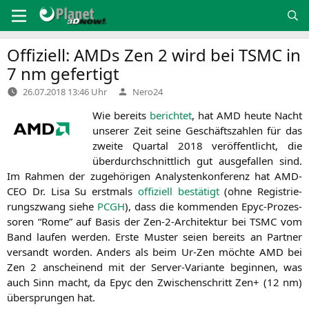
Zum
Inhalt
springen
Offiziell: AMDs Zen 2 wird bei
TSMC
in
7 nm gefertigt
Verfasst
26.07.2018 13:46 Uhr
Nero24
von
Wie bereits
berich­tet
, hat
AMD
heu­te Nacht
unse­rer Zeit sei­ne Geschäfts­zah­len für das
zwei­te Quar­tal 2018 ver­öf­fent­licht, die
über­durch­schnitt­lich gut aus­ge­fal­len sind.
Im Rah­men der zuge­hö­ri­gen Ana­lys­ten­kon­fe­renz hat
AMD-
CEO
Dr. Lisa Su erst­mals
offi­zi­ell bestä­tigt
(ohne Regis­trie­
rungs­zwang sie­he
PCGH
), dass die kom­men­den Epyc-Pro­zes­
so­ren “Rome” auf Basis der Zen-2-Archi­tek­tur bei
TSMC
vom
Band lau­fen wer­den. Ers­te Mus­ter sei­en bereits an Part­ner
ver­sandt wor­den. Anders als beim Ur-Zen möch­te
AMD
bei
Zen 2 anschei­nend mit der Ser­ver-Vari­an­te begin­nen, was
auch Sinn macht, da Epyc den Zwi­schen­schritt Zen+ (12 nm)
über­sprun­gen hat.