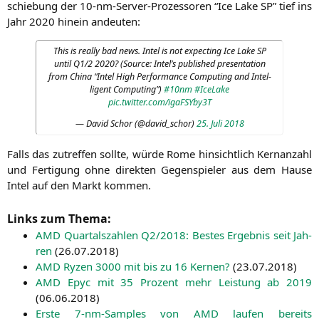
schie­bung der 10-nm-Ser­ver-Pro­zes­so­ren “Ice Lake
SP
” tief ins
Jahr 2020 hin­ein andeuten:
This is real­ly bad news. Intel is not expec­ting Ice Lake
SP
until
Q1
/2 2020? (Source: Intel’s published pre­sen­ta­ti­on
from Chi­na “Intel High Per­for­mance Com­pu­ting and Intel­
li­gent Com­pu­ting”)
#10nm
#Ice­La­ke
pic.twitter.com/igaFSYby3T
— David Schor (@david_schor)
25. Juli 2018
Falls das zutref­fen soll­te, wür­de Rome hin­sicht­lich Kern­an­zahl
und Fer­ti­gung ohne direk­ten Gegen­spie­ler aus dem Hau­se
Intel auf den Markt kommen.
Links zum Thema:
AMD
Quar­tals­zah­len
Q2
/2018: Bes­tes Ergeb­nis seit Jah­
ren
(
26.07.2018
)
AMD
Ryzen 3000 mit bis zu 16 Ker­nen?
(
23.07.2018
)
AMD
Epyc mit 35 Pro­zent mehr Leis­tung ab 2019
(
06.06.2018
)
Ers­te 7‑nm-Samples von
AMD
lau­fen bereits