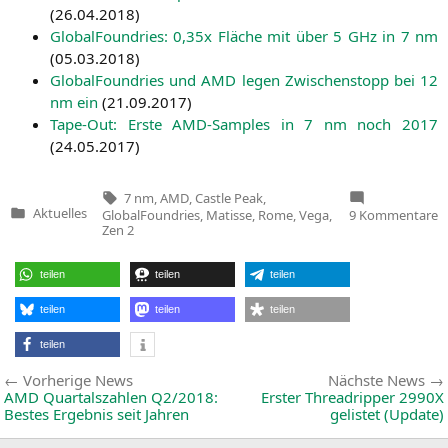
(
26.04.2018
)
Glo­bal­Found­ries: 0,35x Flä­che mit über 5 GHz in 7 nm
(
05.03.2018
)
Glo­bal­Found­ries und
AMD
legen Zwi­schen­stopp bei 12
nm ein
(
21.09.2017
)
Tape-Out: Ers­te AMD-Samples in 7 nm noch 2017
(
24.05.2017
)
Tags:
7 nm
,
AMD
,
Castle Peak
,
z
Aktuelles
GlobalFoundries
,
Matisse
,
Rome
,
Vega
,
9 Kommentare
Veröffentlicht
Of
Zen 2
in
A
Z
2
teilen
teilen
teilen
w
b
T
teilen
teilen
teilen
in
7
teilen
n
g
Beitragsnavigation
Vorherige
Vorherige News
Nächste News
News:
AMD
Quartalszahlen
Q2
/2018:
Erster Threadripper
2990X
Bestes Ergebnis seit Jahren
gelistet (Update)