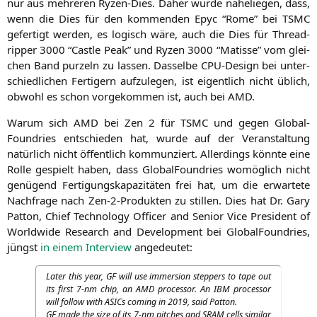
nur aus meh­re­ren Ryzen-Dies. Daher wür­de nahe­lie­gen, dass,
wenn die Dies für den kom­men­den Epyc “Rome” bei
TSMC
gefer­tigt wer­den, es logisch wäre, auch die Dies für Thre­ad­
rip­per 3000 “Cast­le Peak” und Ryzen 3000 “Matis­se” vom glei­
chen Band pur­zeln zu las­sen. Das­sel­be CPU-Design bei unter­
schied­li­chen Fer­ti­gern auf­zu­le­gen, ist eigent­lich nicht üblich,
obwohl es schon vor­ge­kom­men ist, auch bei
AMD
.
War­um sich
AMD
bei Zen 2 für
TSMC
und gegen Glo­bal­
Found­ries ent­schie­den hat, wur­de auf der Ver­an­stal­tung
natür­lich nicht öffent­lich kom­mun­ziert. Aller­dings könn­te eine
Rol­le gespielt haben, dass Glo­bal­Found­ries womög­lich nicht
genü­gend Fer­ti­gungs­ka­pa­zi­tä­ten frei hat, um die erwar­te­te
Nach­fra­ge nach Zen-2-Pro­duk­ten zu stil­len. Dies hat Dr. Gary
Pat­ton, Chief Tech­no­lo­gy Offi­cer and Seni­or Vice Pre­si­dent of
World­wi­de Rese­arch and Deve­lo­p­ment bei Glo­bal­Found­ries,
jüngst
in einem Inter­view
angedeutet:
Later this year,
GF
will use immersi­on step­pers to tape out
its first 7‑nm chip, an
AMD
pro­ces­sor. An
IBM
pro­ces­sor
will fol­low with ASICs coming in 2019, said Patton.
GF
made the size of its 7‑nm pit­ches and
SRAM
cells simi­lar