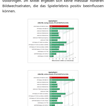
voll­brin­gen. Im Mit­tel erge­ben sich kei­ne mess­bar höhe­ren
Bild­wech­sel­ra­ten, die das Spiel­erleb­nis posi­tiv beein­flus­sen
können.