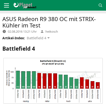
Zum
Inhalt
springen
ASUS
Radeon
R9
380
OC
mit STRIX-
Kühler im Test
Verfasst
02.08.2016 13:21 Uhr
heikosch
von
Battlefield 4
Artikel-Index:
Battlefield 4