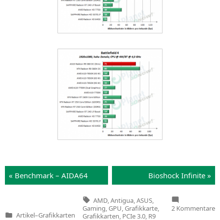
« Bench­mark –
AIDA64
Bio­s­hock Infinite »
Tags:
AMD
,
Antigua
,
ASUS
,
z
Gaming
,
GPU
,
Grafikkarte
,
2 Kommentare
A
Artikel
–
Grafikkarten
Grafikkarten
,
PCIe 3.0
,
R9
Veröffentlicht