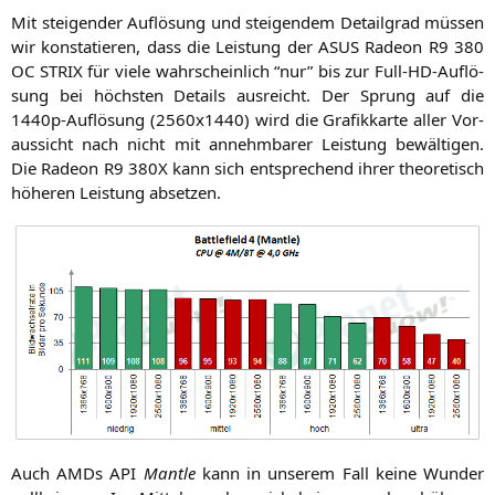
Mit stei­gen­der Auf­lö­sung und stei­gen­dem Detail­grad müs­sen
wir kon­sta­tie­ren, dass die Leis­tung der
ASUS
Rade­on
R9
380
OC
STRIX
für vie­le wahr­schein­lich “nur” bis zur Full-HD-Auf­lö­
sung bei höchs­ten Details aus­reicht. Der Sprung auf die
1440p-Auf­lö­sung (2560x1440) wird die Gra­fik­kar­te aller Vor­
aus­sicht nach nicht mit annehm­ba­rer Leis­tung bewäl­ti­gen.
Die Rade­on
R9
380X
kann sich ent­spre­chend ihrer theo­re­tisch
höhe­ren Leis­tung absetzen.
Auch AMDs
API
Man­t­le
kann in unse­rem Fall kei­ne Wun­der