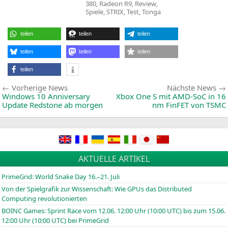
R
380
,
Radeon R9
,
Review
,
in
R
Spiele
,
STRIX
,
Test
,
Tonga
3
O
m
teilen
teilen
teilen
S
K
i
teilen
teilen
teilen
teilen
Beitragsnavigation
Vorherige
Vorherige News
Nächste News
News:
Windows 10 Anniversary
Xbox One S mit AMD-SoC in 16
Update Redstone ab morgen
nm FinFET von
TSMC
AKTUELLE ARTIKEL
PrimeGrid: World Snake Day 16.–21. Juli
Von der Spielgrafik zur Wissenschaft: Wie GPUs das Distributed
Computing revolutionierten
BOINC
Games: Sprint Race vom 12.06. 12:00 Uhr (10:00
UTC
) bis zum 15.06.
12:00 Uhr (10:00
UTC
) bei PrimeGrid