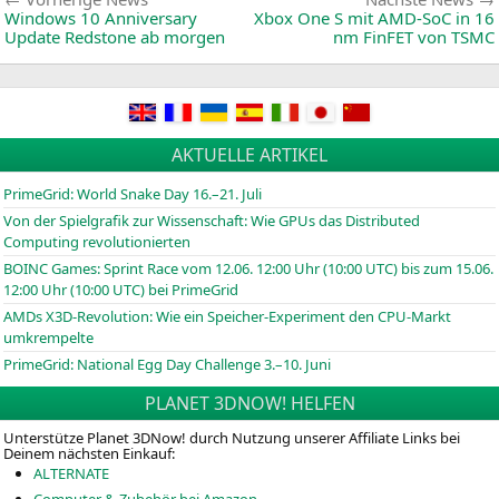
Beitragsnavigation
News:
Windows 10 Anniversary
Xbox One S mit AMD-SoC in 16
Update Redstone ab morgen
nm FinFET von
TSMC
AKTUELLE ARTIKEL
PrimeGrid: World Snake Day 16.–21. Juli
Von der Spielgrafik zur Wissenschaft: Wie GPUs das Distributed
Computing revolutionierten
BOINC
Games: Sprint Race vom 12.06. 12:00 Uhr (10:00
UTC
) bis zum 15.06.
12:00 Uhr (10:00
UTC
) bei PrimeGrid
AMDs X3D-Revolution: Wie ein Speicher-Experiment den CPU-Markt
umkrempelte
PrimeGrid: National Egg Day Challenge 3.–10. Juni
PLANET 3DNOW! HELFEN
Unterstütze Planet 3DNow! durch Nutzung unserer Affiliate Links bei
Deinem nächsten Einkauf:
ALTERNATE