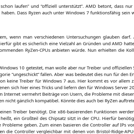
hon lau­fen” und “offi­zi­ell unter­stützt”.
AMD
betont, dass nur W
iel haben. Dass Ryzen auch unter Win­dows 7 funk­ti­ons­fä­hig sein 
ys­tem, wenn man ver­schie­de­nen Unter­su­chun­gen glau­ben dar
Hier­für gibt es sicher­lich eine Viel­zahl an Grün­den und
AMD
hat­t
om­men­den RyZen-CPUs anbie­ten wür­de. Nun erhiel­ten die Kol­l
ows 10 getes­tet, man wol­le aber nur Trei­ber und offi­zi­el­len
te­go­rie “unge­schickt” fal­len. Aber was bedeu­tet dies nun für den 
a­ti­on kei­ne Trei­ber für Win­dows 7 aus. Hier kommt es vor allem 
bedie­nen sich hier eines Tricks und lie­fern den für Win­dows Ser­ver 20
im Inter­net ver­mehrt Bei­trä­ge von Usern, die Pro­ble­me mit die­s
n nicht gänz­lich kom­pa­ti­bel. Könn­te dies auch bei RyZen auftret
die einen Trei­ber benö­tigt. Die x86-basie­ren­den Funk­tio­nen wer­d
ißt, ein Groß­teil des Chip­satz sitzt in der
CPU
. Hier­für benö­ti
ne Pro­ble­me geben. Zum einen basie­ren die Con­trol­ler auf IPs von D
en die Con­trol­ler ver­gleich­bar mit denen von Bris­tol-Ridge-A