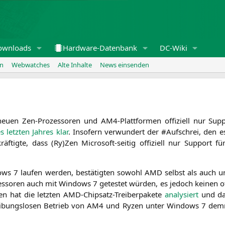
ownloads
Hardware-Datenbank
DC-Wiki
en
Webwatches
Alte Inhalte
News einsenden
u­en Zen-Pro­zes­so­ren und AM4-Platt­for­men offi­zi­ell nur Sup
letz­ten Jah­res klar
. Inso­fern ver­wun­dert der #Auf­schrei, den es 
f­tig­te, dass (Ry)Zen Micro­soft-sei­tig offi­zi­ell nur Sup­port 
ws 7 lau­fen wer­den, bestä­tig­ten sowohl
AMD
selbst als auch un
s­so­ren auch mit Win­dows 7 getes­tet wür­den, es jedoch kei­nen offi­
 hat die letz­ten AMD-Chip­satz-Trei­ber­pa­ke­te
ana­ly­siert
und dabe
ei­bungs­lo­sen Betrieb von
AM4
und Ryzen unter Win­dows 7 dem­