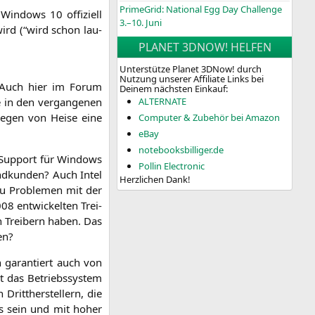
PrimeGrid: National Egg Day Challenge
in­dows 10 offi­zi­ell
3.–10. Juni
wird (“wird schon lau­
PLANET 3DNOW! HELFEN
Unterstütze Planet 3DNow! durch
Nutzung unserer Affiliate Links bei
f. Auch hier im Forum
Deinem nächsten Einkauf:
e in den ver­gan­ge­nen
ALTERNATE
e­gen von Hei­se eine
Computer & Zubehör bei Amazon
eBay
notebooksbilliger.de
 Sup­port für Win­dows
Pollin Electronic
End­kun­den? Auch Intel
Herzlichen Dank!
zu Pro­ble­men mit der
08 ent­wi­ckel­ten Trei­
en Trei­bern haben. Das
en?
en garan­tiert auch von
gt das Betriebs­sys­tem
ritt­her­stel­lern, die
PUs sein und mit hoher