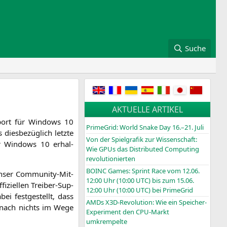
Suche
AKTUELLE ARTIKEL
­port für Win­dows 10
PrimeGrid: World Snake Day 16.–21. Juli
dies­be­züg­lich letz­te
Von der Spielgrafik zur Wissenschaft:
für Win­dows 10 erhal­
Wie GPUs das Distributed Computing
revolutionierten
BOINC
Games: Sprint Race vom 12.06.
ser Com­mu­ni­ty-Mit­
12:00 Uhr (10:00
UTC
) bis zum 15.06.
zi­el­len Trei­ber-Sup­
12:00 Uhr (10:00
UTC
) bei PrimeGrid
i fest­ge­stellt, dass
AMDs X3D-Revolution: Wie ein Speicher-
nach nichts im Wege
Experiment den CPU-Markt
umkrempelte