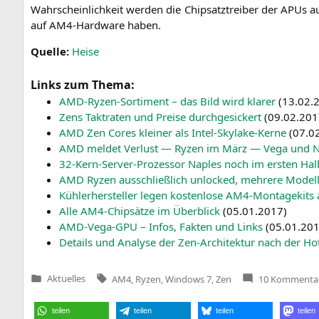
Wahr­schein­lich­keit wer­den die Chip­satz­trei­ber der APUs 
auf AM4-Hard­ware haben.
Quel­le:
Hei­se
Links zum Thema:
AMD-Ryzen-Sor­ti­ment – das Bild wird kla­rer
(
13.02.
Zens Takt­ra­ten und Prei­se durch­ge­si­ckert
(
09.02.201
AMD
Zen Cores klei­ner als Intel-Sky­la­ke-Ker­ne
(
07.0
AMD
mel­det Ver­lust — Ryzen im März — Vega und N
32-Kern-Ser­ver-Pro­zes­sor Nap­les noch im ers­ten Hal
AMD
Ryzen aus­schließ­lich unlo­cked, meh­re­re Model­l
Küh­ler­her­stel­ler legen kos­ten­lo­se AM4-Mon­ta­ge­kits
Alle AM4-Chip­sät­ze im Über­blick
(
05.01.2017
)
AMD-Vega-GPU – Infos, Fak­ten und Links
(
05.01.20
Details und Ana­ly­se der Zen-Archi­tek­tur nach der Ho
Tags:
Aktuelles
AM4
,
Ryzen
,
Windows 7
,
Zen
10 Kommenta
Veröffentlicht
in
teilen
teilen
teilen
teilen