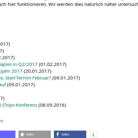
auch hier funk­tio­nie­ren. Wir wer­den dies natür­lich näher unter­su
2017
)
7
)
2.2017
)
ap­les in
Q2
/2017
(
01.02.2017
)
b­jahr 2017
(
20.01.2017
)
e, Start-Ter­min Febru­ar?
(
09.01.2017
)
 auf
(
09.01.2017
)
17
)
t-Chips-Kon­fe­renz
(
08.09.2016
)
zu
re
Ryzen
und
Windows
teilen
teilen
7