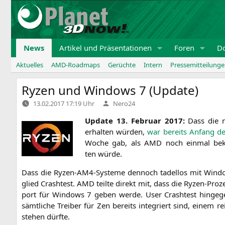
Zum
Inhalt
springen
News
Artikel und Präsentationen
Foren
D
Aktuelles
AMD-Roadmaps
Gerüchte
Intern
Pressemitteilung
Ryzen und Windows 7 (Update)
Verfasst
13.02.2017 17:19 Uhr
Nero24
von
Update 13. Febru­ar 2017:
Dass die ne
erhal­ten wür­den,
war bereits Anfang des 
Woche gab, als
AMD
noch ein­mal bekrä
ten würde.
Dass die Ryzen-AM4-Sys­te­me den­noch tadel­los mit Win­do
glied Crash­test.
AMD
teil­te direkt mit, dass die Ryzen-Pro­ze
port für Win­dows 7 geben wer­de. User Crash­test hin­ge­gen
sämt­li­che Trei­ber für Zen bereits inte­griert sind, einem r
ste­hen dürfte.