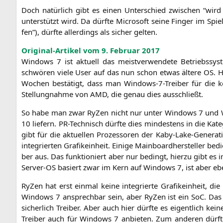
Doch natür­lich gibt es einen Unter­schied zwi­schen “wird sc
unter­stützt wird. Da dürf­te Micro­soft sei­ne Fin­ger im Sp
fen”), dürf­te aller­dings als sicher gelten.
Ori­gi­nal-Arti­kel vom 9. Febru­ar 2017
Win­dows 7 ist aktu­ell das meist­ver­wen­de­te Betriebs­s
schwö­ren vie­le User auf das nun schon etwas älte­re
OS
. 
Wochen bestä­tigt, dass man Win­dows-7-Trei­ber für die k
Stel­lung­nah­me von
AMD
, die genau dies ausschließt.
So habe man zwar RyZen nicht nur unter Win­dows 7 und Win­d
10 lie­fern. PR-Tech­nisch dürf­te dies min­des­tens in die Ka
gibt für die aktu­el­len Pro­zes­so­ren der Kaby-Lake-Gene­r
inte­grier­ten Gra­fik­ein­heit. Eini­ge Main­board­her­stel­ler 
ber aus. Das funk­tio­niert aber nur bedingt, hier­zu gibt es 
Ser­ver-OS basiert zwar im Kern auf Win­dows 7, ist aber ebe
RyZen hat erst ein­mal kei­ne inte­grier­te Gra­fik­ein­heit, 
Win­dows 7 ansprech­bar sein, aber RyZen ist ein SoC. Das he
sicher­lich Trei­ber. Aber auch hier dürf­te es eigent­lich kei­
Trei­ber auch für Win­dows 7 anbie­ten. Zum ande­ren dürf­t