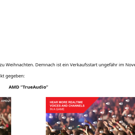
u Weih­nach­ten. Dem­nach ist ein Ver­kaufs­start unge­fähr im No
nkt gegeben:
AMD
“TrueAu­dio”