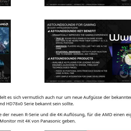
elt es sich ver­mut­lich auch nur um neue Auf­güs­se der bekann­ten 
und HD78x0 Serie bekannt sein sollte.
­le der neu­en R‑Serie und die 4K-Auf­lö­sung, für die
AMD
einen ei
 Moni­tor mit
4K
von Pana­so­nic geben.