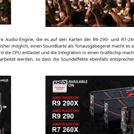
­re Audio-Engi­ne, die es auf den Kar­ten der
R9-290-
und R7-260
s­her mög­lich, einen Sound­kar­te als Ton­aus­ga­be­ge­rät macht es ab
rd die
CPU
ent­las­tet und die Inte­gra­ti­on in einen Gra­fik­chip ma
­ar­bei­tet wer­den, so dass die Sound­ef­fek­te eben­falls ent­spre­c