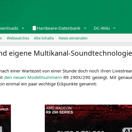
ownloads
Hardware-Datenbank
DC-Wiki
en
Webwatches
Alte Inhalte
News einsenden
und eigene Multikanal-Soundtechnologi
nach einer War­te­zeit von einer Stun­de doch noch ihren Live­strea
it
den neu­en Modell­num­mern
R9
290X
/290 gezeigt. Mit genau­e
n ein­mal ein paar wich­ti­ge Eck­punk­te genannt: