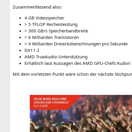
Zusam­men­fas­send also:
4
GB
Videospeicher
> 5
TFLOP
Rechenleistung
> 300
GB
/s Speicherbandbreite
> 6 Mil­li­ar­den Transistoren
> 4 Mil­li­ar­den Drei­ecks­be­rech­nun­gen pro Sekunde
DX11
.2
AMD
TrueAu­dio-Unter­stüt­zung
Erhält­lich laut Aus­sa­gen des
AMD
GPU-Chefs Kudo­ri z
Mit dem vor­letz­ten Punkt wäre schon der nächs­te Stich­pu