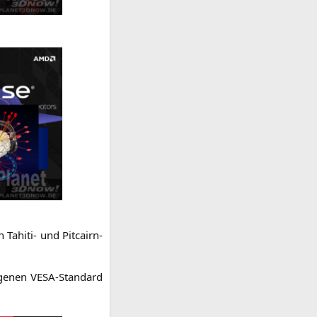
Tahi­ti- und Pit­cairn-
ge­nen VESA-Stan­dard