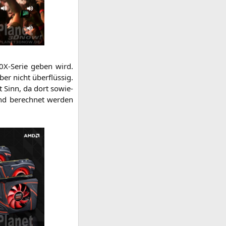
X-Serie geben wird.
er nicht über­flüs­sig.
cht Sinn, da dort sowie­
hend berech­net wer­den