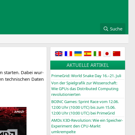
Suche
e
AKTUELLE ARTIKEL
m star­ten. Dabei wur­
PrimeGrid: World Snake Day 16.–21. Juli
n tech­ni­schen Daten
Von der Spielgrafik zur Wissenschaft:
Wie GPUs das Distributed Computing
revolutionierten
BOINC
Games: Sprint Race vom 12.06.
12:00 Uhr (10:00
UTC
) bis zum 15.06.
12:00 Uhr (10:00
UTC
) bei PrimeGrid
AMDs X3D-Revolution: Wie ein Speicher-
Experiment den CPU-Markt
umkrempelte