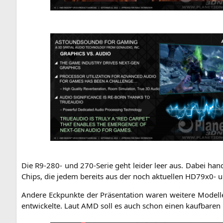
Die
R9-280-
und 270-Serie geht lei­der leer aus. Dabei han­d
Chips, die jedem bereits aus der noch aktu­el­len HD79x0- 
Ande­re Eck­punk­te der Prä­sen­ta­ti­on waren wei­te­re Model
ent­wi­ckel­te. Laut
AMD
soll es auch schon einen kauf­ba­ren