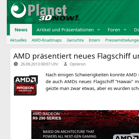
Zum
Inhalt
springen
News
Artikel und Präsentationen
Foren
D
Aktuelles
AMD-Roadmaps
Gerüchte
Intern
Pressemitteilung
AMD
präsentiert neues Flagschiff 
Verfasst
26.09.2013 00:07 Uhr
Opteron
von
Nach eini­gen Schwie­rig­kei­ten konn­te
AMD
de auch AMDs neu­es Flag­schiff “Hawaii” m
geiz­te man zwar etwas, aber es wur­den scho