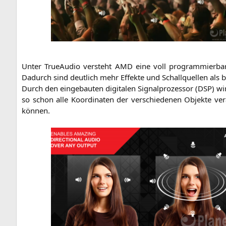
Unter TrueAu­dio ver­steht
AMD
eine voll pro­gram­mier­ba
Dadurch sind deut­lich mehr Effek­te und Schall­quel­len als bi
Durch den ein­ge­bau­ten digi­ta­len Signal­pro­zes­sor (
DSP
) wi
so schon alle Koor­di­na­ten der ver­schie­de­nen Objek­te ver
können.