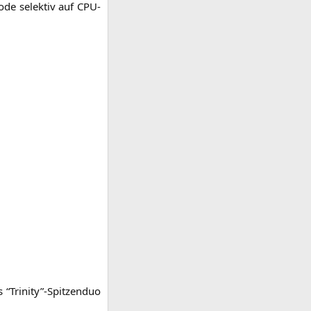
de selek­tiv auf CPU-
s “Trinity”-Spitzenduo