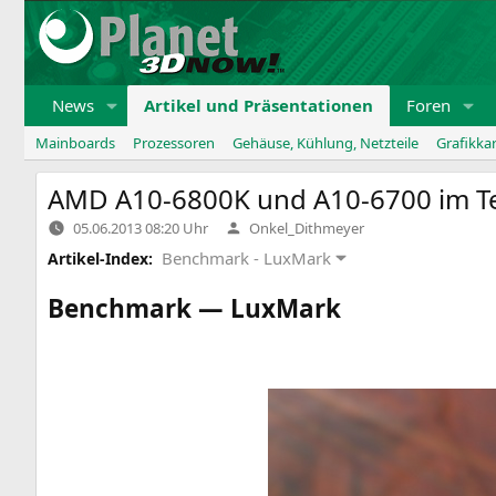
Zum
Inhalt
springen
News
Artikel und Präsentationen
Foren
Mainboards
Prozessoren
Gehäuse, Kühlung, Netzteile
Grafikka
AMD
A10-6800K
und
A10-6700
im T
Verfasst
05.06.2013 08:20 Uhr
Onkel_Dithmeyer
von
Benchmark - LuxMark
Artikel-Index:
Benchmark — LuxMark