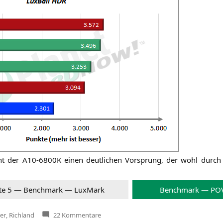
cht der
A10-6800K
einen deut­li­chen Vor­sprung, der wohl durch 
­te 5 — Bench­mark — Lux­Mark
Bench­mark — POV
zu
ver
,
Richland
22 Kommentare
AMD