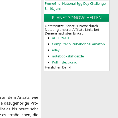
PrimeGrid: National Egg Day Challenge
3.–10. Juni
PLANET 3DNOW! HELFEN
Unterstütze Planet 3DNow! durch
Nutzung unserer Affiliate Links bei
Deinem nächsten Einkauf:
ALTERNATE
Computer & Zubehör bei Amazon
eBay
notebooksbilliger.de
Pollin Electronic
Herzlichen Dank!
men an dem Ansatz, wie
e dazu­ge­hö­ri­ge Pro­
gibt es bis heu­te sehr
e es ermög­li­chen, die