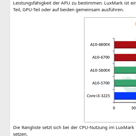
Leis­tungs­fä­hig­keit der
APU
zu bestim­men. Lux­Mark ist ein
Teil, GPU-Teil oder auf bei­den gemein­sam ausführen.
Die Rang­lis­te setzt sich bei der CPU-Nut­zung im Lux­Mark 
setzen.