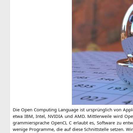
Die Open Com­pu­ting Lan­guage ist ursprüng­lich von Apple e
etwa
IBM
, Intel,
NVIDIA
und
AMD
. Mitt­ler­wei­le wird Op
gram­mier­spra­che Open­CL C erlaubt es, Soft­ware zu ent­w
weni­ge Pro­gram­me, die auf die­se Schnitt­stel­le set­zen. W