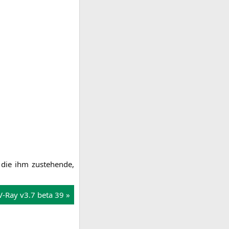
die ihm zuste­hen­de,
-Ray v3.7 beta 39 »