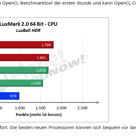
 Open­CL-Bench­markt­ool der ers­ten Stun­de und kann Open­CL-Co
fort. Die bei­den neu­en Pro­zes­so­ren kön­nen sich bequem vor da