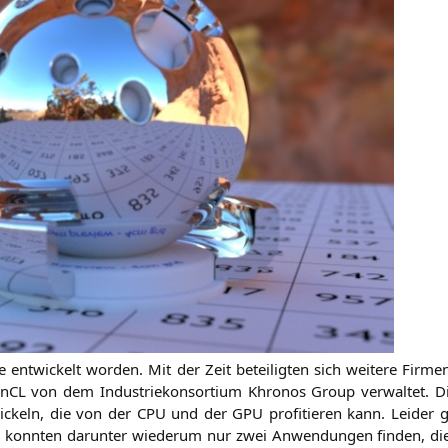
nt­wi­ckelt wor­den. Mit der Zeit betei­lig­ten sich wei­te­re Fir­
en­CL von dem Indus­trie­kon­sor­ti­um Khro­nos Group ver­wal­tet. Di
i­ckeln, die von der
CPU
und der
GPU
pro­fi­tie­ren kann. Lei­der 
ir konn­ten dar­un­ter wie­der­um nur zwei Anwen­dun­gen fin­den, di