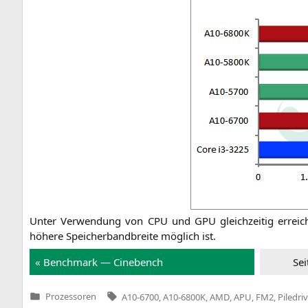
Unter Ver­wen­dung von
CPU
und
GPU
gleich­zei­tig errei
höhe­re Spei­cher­band­brei­te mög­lich ist.
« Bench­mark — Cine­bench
Sei
Tags:
Prozessoren
A10-6700
,
A10-6800K
,
AMD
,
APU
,
FM2
,
Piledri
Veröffentlicht