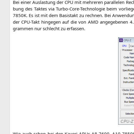
Bei einer Aus­las­tung der
CPU
mit meh­re­ren par­al­le­len R
bung des Tak­tes via Tur­bo-Core-Tech­no­lo­gie beim vor­lie
7850K
. Es ist mit dem Basistakt zu rech­nen. Bei Anwen­dun
der CPU-Takt hin­ge­gen auf die von
AMD
ange­ge­be­nen 4.
gram­men nur schlecht zu erfassen.
Wie auch schon bei den Kaveri-APUs
A8-7600
,
A10-7850