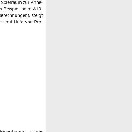
er Spiel­raum zur Anhe­
um Bei­spiel beim
A10-
erech­nun­gen), steigt
st mit Hil­fe von Pro­
nte­grier­ten
GPU
der