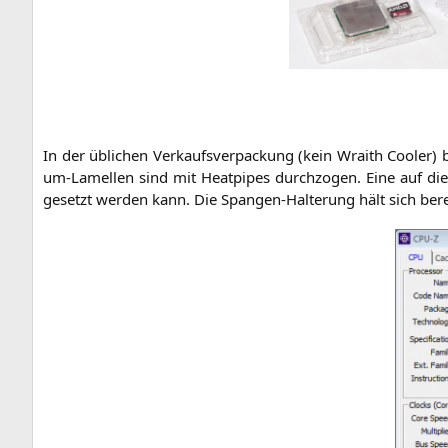
In der übli­chen Ver­kaufs­ver­pa­ckung (kein Wraith Coo­ler) b
um-Lamel­len sind mit Heat­pipes durch­zo­gen. Eine auf die Ku
ge­setzt wer­den kann. Die Span­gen-Hal­te­rung hält sich berei