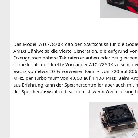
Das Modell
A10-7870K
gab den Start­schuss für die Goda­v
AMDs Zähl­wei­se die vier­te Gene­ra­ti­on, die auf­grund vo
Erzeug­nis­sen höhe­re Takt­ra­ten erlau­ben oder bei glei­ch
schnel­ler als der direk­te Vor­gän­ger
A10-7850K
zu sein, den
wachs von etwa 20 % vor­wei­sen kann – von 720 auf 866 M
MHz, der Tur­bo “nur” von 4.000 auf 4.100 MHz. Beim Arbeits­
aus Erfah­rung kann der Spei­cher­con­trol­ler aber auch m
der Spei­cher­aus­wahl zu beach­ten ist, wenn Over­clo­cking bz