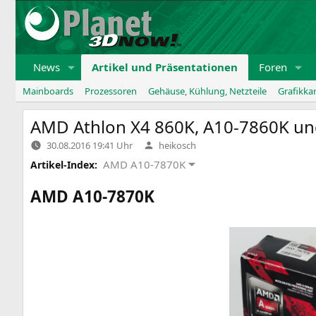
Zum
Inhalt
springen
News
Artikel und Präsentationen
Foren
Mainboards
Prozessoren
Gehäuse, Kühlung, Netzteile
Grafikka
AMD
Athlon
X4
860K
,
A10-7860K
un
Verfasst
30.08.2016 19:41 Uhr
heikosch
von
AMD A10-7870K
Artikel-Index:
AMD
A10-7870K