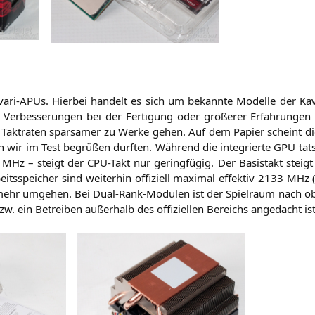
a­ri-APUs. Hier­bei han­delt es sich um bekann­te Model­le der Kave
n Ver­bes­se­run­gen bei der Fer­ti­gung oder grö­ße­rer Erfah­run
en Takt­ra­ten spar­sa­mer zu Wer­ke gehen. Auf dem Papier scheint d
 wir im Test begrü­ßen durf­ten. Wäh­rend die inte­grier­te
GPU
tat­
Hz – steigt der CPU-Takt nur gering­fü­gig. Der Basistakt steig
spei­cher sind wei­ter­hin offi­zi­ell maxi­mal effek­tiv 2133 MHz 
it mehr umge­hen. Bei Dual-Rank-Modu­len ist der Spiel­raum nach 
w. ein Betrei­ben außer­halb des offi­zi­el­len Bereichs ange­dacht ist