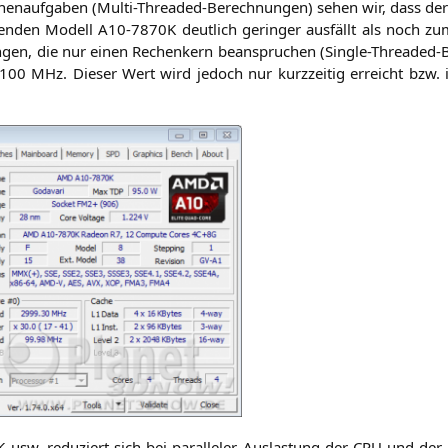
echen­auf­ga­ben (Mul­ti-Threa­ded-Berech­nun­gen) sehen wir, dass d
­gen­den Modell
A10-7870K
deut­lich gerin­ger aus­fällt als noch z
­gen, die nur einen Rechen­kern bean­spru­chen (Sin­gle-Threa­ded-B
100 MHz. Die­ser Wert wird jedoch nur kurz­zei­tig erreicht bzw. i
K
usw. redu­ziert sich bei par­al­le­ler Aus­las­tung der
CPU
und der i