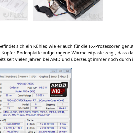
efin­det sich ein Küh­ler, wie er auch für die FX-Pro­zes­so­ren genut
p­fer-Boden­plat­te auf­ge­tra­ge­ne Wär­me­leit­pas­te zeigt, dass d
ts seit vie­len Jah­ren bei
AMD
und über­zeugt immer noch durch i