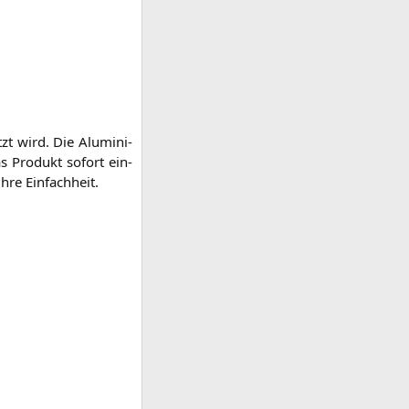
zt wird. Die Alu­mi­ni­
as Pro­dukt sofort ein­
hre Einfachheit.