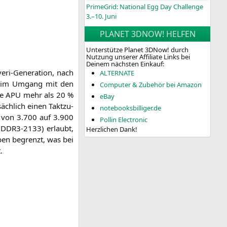
PrimeGrid: National Egg Day Challenge
3.–10. Juni
PLANET 3DNOW! HELFEN
Unterstütze Planet 3DNow! durch
Nutzung unserer Affiliate Links bei
Deinem nächsten Einkauf:
ri-Gene­ra­ti­on, nach
ALTERNATE
­gen im Umgang mit den
Computer & Zubehör bei Amazon
ie
APU
mehr als 20 %
eBay
säch­lich einen Takt­zu­
notebooksbilliger.de
t von 3.700 auf 3.900
Pollin Electronic
(
DDR3-2133
) erlaubt,
Herzlichen Dank!
oben begrenzt, was bei
.