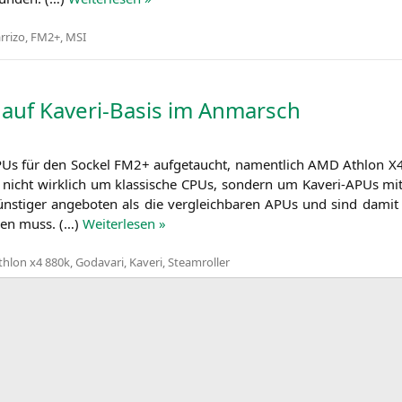
rrizo
,
FM2+
,
MSI
auf Kaveri-Basis im Anmarsch
CPUs für den Sockel
FM2
+ auf­ge­taucht, nament­lich
AMD
Ath­lon
X
nicht wirk­lich um klas­si­sche CPUs, son­dern um Kaveri-APUs mit de
ns­ti­ger ange­bo­ten als die ver­gleich­ba­ren APUs und sind damit fü
r­den muss. (…)
Wei­ter­le­sen »
thlon x4 880k
,
Godavari
,
Kaveri
,
Steamroller