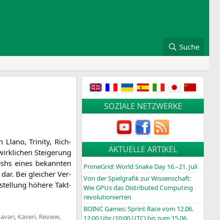
Suche
SOZIALE NETZWERKE
lano, Tri­ni­ty, Rich­
AKTUELLE ARTIKEL
rk­li­chen Stei­ge­rung
eshs eines bekann­ten
PrimeGrid: World Snake Day 16.–21. Juli
 dar. Bei glei­cher Ver­
Von der Spielgrafik zur Wissenschaft:
­stel­lung höhe­re Takt­
Wie GPUs das Distributed Computing
revolutionierten
BOINC
Games: Sprint Race vom 12.06.
avari
,
Kaveri
,
Review
,
12:00 Uhr (10:00
UTC
) bis zum 15.06.