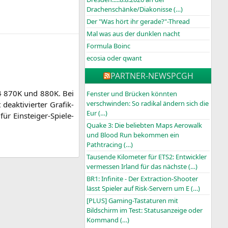
Drachenschänke/Diakonisse (…)
Der "Was hört ihr gerade?"-Thread
Mal was aus der dunklen nacht
Formula Boinc
ecosia oder qwant
PARTNER-NEWS
PCGH
4
870K
und
880K
. Bei
Fenster und Brücken könnten
verschwinden: So radikal ändern sich die
ak­ti­vier­ter Gra­fik-
Eur (…)
r Ein­stei­ger-Spie­le-
Quake 3: Die beliebten Maps Aerowalk
und Blood Run bekommen ein
Pathtracing (…)
Tausende Kilometer für ETS2: Entwickler
vermessen Irland für das nächste (…)
BR1: Infinite - Der Extraction-Shooter
lässt Spieler auf Risk-Servern um E (…)
[PLUS] Gaming-Tastaturen mit
Bildschirm im Test: Statusanzeige oder
Kommand (…)