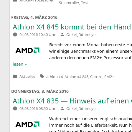
Veröffentlicht
Steamroller
,
Test
in
FREITAG, 4. MÄRZ 2016
Athlon
X4
845 kommt bei den Händl
Verfasst
04.03.2016 10:40 Uhr
Onkel_Dithmeyer
von
Bereits vor einem Monat haben ers­te Hä
wir eini­ge Bench­marks von einem unse­re
ande­ren den neu­en
FM2
+-Prozessor auf 
le­sen »
Tags:
Aktuelles
athlon x4
,
Athlon x4 845
,
Carrizo
,
FM2+
Veröffentlicht
in
DONNERSTAG, 3. MÄRZ 2016
Athlon
X4
835 — Hinweis auf einen 
Verfasst
03.03.2016 08:50 Uhr
Onkel_Dithmeyer
von
Wäh­rend einer unse­rer eng­lisch­spra­c
immer noch auf die Lie­fer­bar­keit. Nun 
ren Ath­lon mit Excava­tor-Archi­tek­tur ge