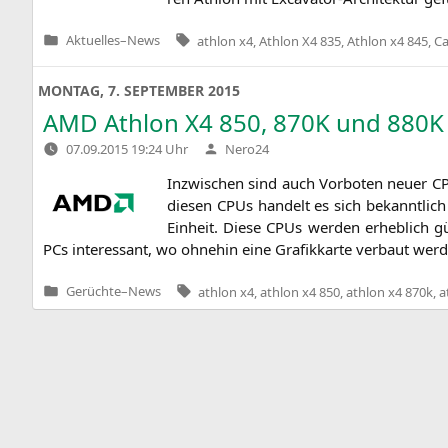
Tags:
Aktuelles
–
News
athlon x4
,
Athlon X4 835
,
Athlon x4 845
,
Ca
Veröffentlicht
in
MONTAG, 7. SEPTEMBER 2015
AMD
Athlon
X4
850,
870K
und
880K
Verfasst
07.09.2015 19:24 Uhr
Nero24
von
Inzwi­schen sind auch Vor­bo­ten neu­er 
die­sen CPUs han­delt es sich bekannt­lich 
Ein­heit. Die­se CPUs wer­den erheb­lich gü
PCs inter­es­sant, wo ohne­hin eine Gra­fik­kar­te ver­baut we
Tags:
Gerüchte
–
News
athlon x4
,
athlon x4 850
,
athlon x4 870k
,
a
Veröffentlicht
in