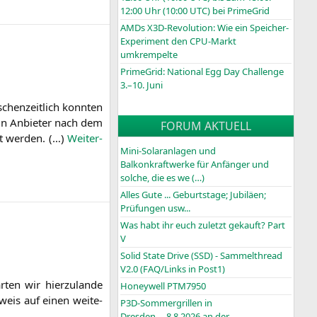
12:00 Uhr (10:00
UTC
) bei PrimeGrid
AMDs X3D-Revolution: Wie ein Speicher-
Experiment den CPU-Markt
umkrempelte
PrimeGrid: National Egg Day Challenge
3.–10. Juni
chen­zeit­lich konn­ten
ein Anbie­ter nach dem
FORUM AKTUELL
t wer­den. (…)
Wei­ter­
Mini-Solaranlagen und
Balkonkraftwerke für Anfänger und
solche, die es we (…)
Alles Gute ... Geburtstage; Jubiläen;
Prüfungen usw...
Was habt ihr euch zuletzt gekauft? Part
V
Solid State Drive (SSD) - Sammelthread
V2.0 (FAQ/Links in Post1)
en wir hier­zu­lan­de
Honeywell PTM7950
weis auf einen wei­te­
P3D-Sommergrillen in
Dresden.....8.8.2026 an der