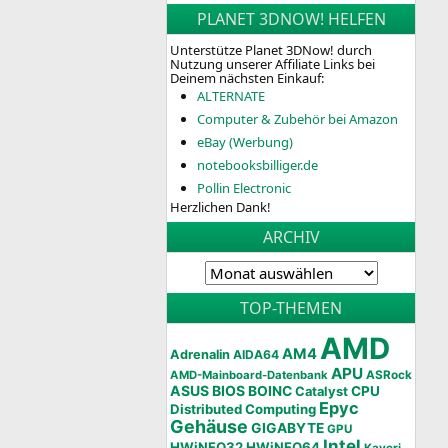
PLANET 3DNOW! HELFEN
Unterstütze Planet 3DNow! durch
Nutzung unserer Affiliate Links bei
Deinem nächsten Einkauf:
ALTERNATE
Computer & Zubehör bei Amazon
eBay (Werbung)
notebooksbilliger.de
Pollin Electronic
Herzlichen Dank!
ARCHIV
TOP-THEMEN
AMD
AM4
Adrenalin
AIDA64
APU
AMD-Mainboard-Datenbank
ASRock
ASUS
BIOS
BOINC
CPU
Catalyst
Epyc
Distributed Computing
Gehäuse
GIGABYTE
GPU
Intel
HWiNFO32
HWiNFO64