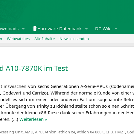
ownloads
Hardware-Datenbank
DC-Wiki
en
Webwatches
Alte Inhalte
News einsenden
d
A10-7870K
im Test
t inzwi­schen von sechs Gene­ra­tio­nen A‑Se­rie-APUs (Code­na­men L
, Goda­va­ri und Car­ri­zo). Wäh­rend der nor­ma­le Kun­de von einer wi
an­delt es sich im einen oder ande­ren Fall um soge­nann­te Refr
er Über­gang von Tri­ni­ty zu Rich­land stell­te schon so einen Schritt
ng konn­te der klei­ne x86-Rie­se dank sei­ner Erfah­run­gen in der Her
sie­ren. (…)
Wei­ter­le­sen »
ocessing Unit
,
AMD
,
APU
,
Athlon
,
athlon x4
,
Athlon X4 860K
,
CPU
,
FM2+
,
God