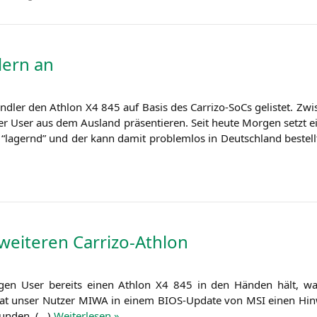
ern an
nd­ler den Ath­lon
X4
845 auf Basis des Car­ri­zo-SoCs gelis­tet. Zwi­s
r User aus dem Aus­land prä­sen­tie­ren. Seit heu­te Mor­gen setzt 
“lagernd” und der kann damit pro­blem­los in Deutsch­land bestell
weiteren Carrizo-Athlon
hi­gen User bereits einen Ath­lon
X4
845 in den Hän­den hält, war­t
hat unser Nut­zer
MIWA
in einem BIOS-Update von
MSI
einen Hin­
fun­den. (…)
Wei­ter­le­sen »