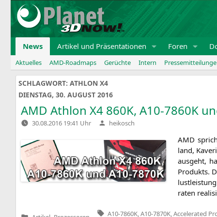
Zum
Inhalt
springen
News
Artikel und Präsentationen
Foren
D
Aktuelles
AMD-Roadmaps
Gerüchte
Intern
Pressemitteilung
SCHLAGWORT:
ATHLON X4
DIENSTAG, 30. AUGUST 2016
AMD
Athlon
X4
860K
,
A10-7860K
un
Verfasst
30.08.2016 19:41 Uhr
heikosch
von
AMD
sprich
land, Kaveri
aus­geht, h
Pro­dukts. D
lust­leis­tu
ra­ten rea­li­
Tags:
A10-7860K
,
A10-7870K
,
Accelerated Pr
Artikel
–
Prozessoren