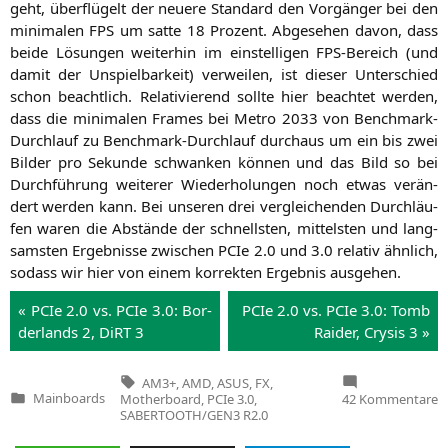
geht, über­flü­gelt der neue­re Stan­dard den Vor­gän­ger bei den
mini­ma­len
FPS
um sat­te 18 Pro­zent. Abge­se­hen davon, dass
bei­de Lösun­gen wei­ter­hin im ein­stel­li­gen FPS-Bereich (und
damit der Unspiel­bar­keit) ver­wei­len, ist die­ser Unter­schied
schon beacht­lich. Rela­ti­vie­rend soll­te hier beach­tet wer­den,
dass die mini­ma­len Frames bei Metro 2033 von Bench­mark-
Durch­lauf zu Bench­mark-Durch­lauf durch­aus um ein bis zwei
Bil­der pro Sekun­de schwan­ken kön­nen und das Bild so bei
Durch­füh­rung wei­te­rer Wie­der­ho­lun­gen noch etwas ver­än­
dert wer­den kann. Bei unse­ren drei ver­glei­chen­den Durch­läu­
fen waren die Abstän­de der schnells­ten, mit­tel­sten und lang­
sams­ten Ergeb­nis­se zwi­schen PCIe 2.0 und 3.0 rela­tiv ähn­lich,
sodass wir hier von einem kor­rek­ten Ergeb­nis ausgehen.
« PCIe 2.0 vs. PCIe 3.0: Bor­
PCIe 2.0 vs. PCIe 3.0: Tomb
der­lands 2, DiRT 3
Rai­der, Crysis 3 »
Tags:
AM3+
,
AMD
,
ASUS
,
FX
,
z
Mainboards
Motherboard
,
PCIe 3.0
,
42 Kommentare
Veröffentlicht
A
SABERTOOTH/GEN3 R2.0
in
S
R