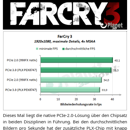
Die­ses Mal liegt die nati­ve PCIe‑2.0‑Lösung über den Chip­satz
in bei­den Dis­zi­pli­nen in Füh­rung. Bei den durch­schnitt­li­chen
Bil­dern pro Sekun­de hat der zusätz­li­che PLX-Chip mit knapp