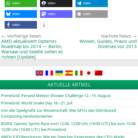
teilen
teilen
teilen
teilen
teilen
teilen
teilen
Beitragsnavigation
Vorherige
Vorherige News
Nächste News
News:
AMD
aktualisiert Opteron-
Wissen, Guides, Praxis und
Roadmap bis 2014 — Berlin,
Diverses vor 2013
Warsaw und Seattle sollen es
richten [Update]
AKTUELLE ARTIKEL
PrimeGrid: Perseid Meteor Shower Challenge 12.–15. August
PrimeGrid: World Snake Day 16.–21. Juli
Von der Spielgrafik zur Wissenschaft: Wie GPUs das Distributed
Computing revolutionierten
BOINC
Games: Sprint Race vom 12.06. 12:00 Uhr (10:00
UTC
) bis zum 15.06.
12:00 Uhr (10:00
UTC
) bei PrimeGrid
AMDs X3D-Revolution: Wie ein Speicher-Experiment den CPU-Markt