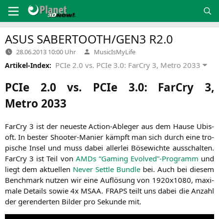
Zum
Inhalt
springen
ASUS
SABERTOOTH
/
GEN3
R2
.0
Verfasst
28.06.2013 10:00 Uhr
MusicIsMyLife
von
PCIe 2.0 vs. PCIe 3.0: FarCry 3, Metro 2033
Artikel-Index:
PCIe 2.0 vs. PCIe 3.0: FarCry 3,
Metro 2033
Far­Cry 3 ist der neu­es­te Action-Able­ger aus dem Hau­se Ubi­s­
oft. In bes­ter Shoo­ter-Manier
kämpft man sich durch eine tro­
pi­sche Insel und muss dabei aller­lei Böse­wich­te aus­schal­ten.
Far­Cry 3 ist Teil von
AMDs “Gam­ing Evolved”-Programm
und
liegt dem aktu­el­len
Never Sett­le Bund­le
bei. Auch bei die­sem
Bench­mark nut­zen wir eine Auf­lö­sung von 1920x1080, maxi­
ma­le Details sowie 4x
MSAA
.
FRAPS
teilt uns dabei die Anzahl
der ger­en­der­ten Bil­der pro Sekun­de mit.