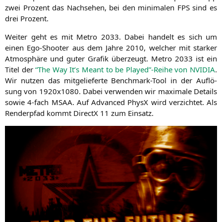
zwei Pro­zent das Nach­se­hen, bei den mini­ma­len
FPS
sind es
drei Prozent.
Wei­ter geht es mit Metro 2033. Dabei han­delt es sich um
einen Ego-Shoo­ter aus dem Jah­re 2010, wel­cher mit star­ker
Atmo­sphä­re und guter Gra­fik über­zeugt. Metro 2033 ist ein
Titel der
“The Way It’s Meant to be Played”-Reihe von
NVIDIA
.
Wir nut­zen das mit­ge­lie­fer­te Bench­mark-Tool in der Auf­lö­
sung von 1920x1080. Dabei ver­wen­den wir maxi­ma­le Details
sowie 4‑fach
MSAA
. Auf Advan­ced PhysX wird ver­zich­tet. Als
Ren­der­pfad kommt DirectX 11 zum Einsatz.