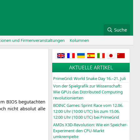
Suche
tionen und Firmenveranstaltungen
Kolumnen
AKTUELLE ARTIKEL
PrimeGrid: World Snake Day 16.–21. Juli
Von der Spielgrafik zur Wissenschaft:
Wie GPUs das Distributed Computing
revolutionierten
e im
BIOS
begut­ach­ten
BOINC
Games: Sprint Race vom 12.06.
ch nicht abso­lut alle
12:00 Uhr (10:00
UTC
) bis zum 15.06.
12:00 Uhr (10:00
UTC
) bei PrimeGrid
AMDs X3D-Revolution: Wie ein Speicher-
Experiment den CPU-Markt
umkrempelte