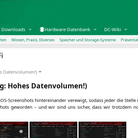
Downloads
Hardware-Datenbank
DC-Wiki
rten
Wissen, Praxis, Diverses
Speicher und Storage-Systeme
Präsenta
i
es Datenvolumen!)
ng: Hohes Datenvolumen!)
S-Screen­shots hin­ter­ein­an­der ver­ewigt, sodass jeder die Stel­l
n­shots gewor­den – und wir sind uns sicher, dass wir trotz­dem no