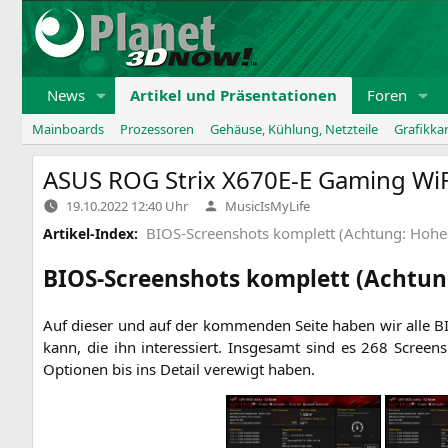
Zum
Inhalt
springen
News
Artikel und Präsentationen
Foren
Mainboards
Prozessoren
Gehäuse, Kühlung, Netzteile
Grafikka
ASUS
ROG
Strix
X670E
‑E Gaming WiF
Verfasst
19.10.2022 12:40 Uhr
MusicIsMyLife
von
BIOS-Screenshots komplett (Achtung: Hoh
Artikel-Index:
BIOS-Screenshots komplett (Achtu
Auf die­ser und auf der kom­men­den Sei­te haben wir alle BIO
kann, die ihn inter­es­siert. Ins­ge­samt sind es 268 Scree
Optio­nen bis ins Detail ver­ewigt haben.