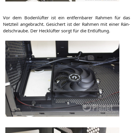
Vor dem Boden­lüf­ter ist ein ent­fern­ba­rer Rah­men für das
Netz­teil ange­bracht. Gesi­chert ist der Rah­men mit einer Rän­
del­schrau­be. Der Heck­lüf­ter sorgt für die Entlüftung.