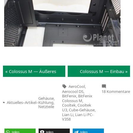
« Colos­sus M — Äuße­res
Colos­sus M — Einbau »
Tags:
AeroCool
,
z
Aerocool DS
,
18 Kommentare
Te
BitFenix
,
BitFenix
Gehäuse,
V
Colossus M
,
Aktuelles
–
Artikel
–
Kühlung,
C
Veröffentlicht
Cooltek
,
Cooltek
Netzteile
i
in
U3
,
Cube-Gehäuse
,
V
Lian Li
,
Lian Li PC-
V358
teilen
teilen
teilen