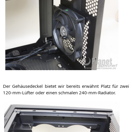
Der Gehäu­se­de­ckel bie­tet wir bereits erwähnt Platz für zwei
120-mm-Lüf­ter oder einen schma­len 240-mm-Radiator.