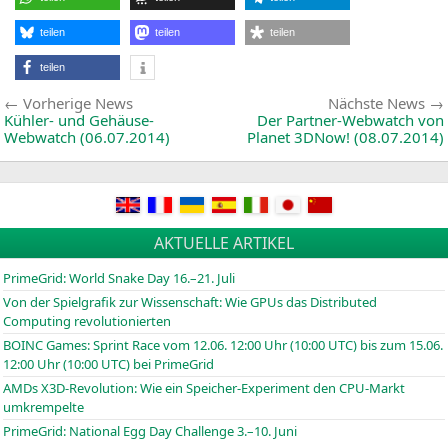
teilen
teilen
teilen
teilen
Beitragsnavigation
Vorherige
Vorherige News
Nächste News
News:
Kühler- und Gehäuse-
Der Partner-Webwatch von
Webwatch (06.07.2014)
Planet 3DNow! (08.07.2014)
AKTUELLE ARTIKEL
PrimeGrid: World Snake Day 16.–21. Juli
Von der Spielgrafik zur Wissenschaft: Wie GPUs das Distributed
Computing revolutionierten
BOINC
Games: Sprint Race vom 12.06. 12:00 Uhr (10:00
UTC
) bis zum 15.06.
12:00 Uhr (10:00
UTC
) bei PrimeGrid
AMDs X3D-Revolution: Wie ein Speicher-Experiment den CPU-Markt
umkrempelte
PrimeGrid: National Egg Day Challenge 3.–10. Juni