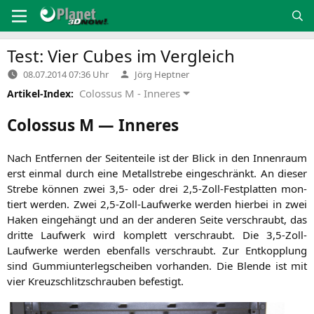
Zum
Inhalt
springen
Test: Vier Cubes im Vergleich
Verfasst
08.07.2014 07:36 Uhr
Jörg Heptner
von
Colossus M - Inneres
Artikel-Index:
Colossus M — Inneres
Nach Ent­fer­nen der Sei­ten­tei­le ist der Blick in den Innen­raum
erst ein­mal durch eine Metall­stre­be ein­ge­schränkt. An die­ser
Stre­be kön­nen zwei 3,5- oder drei 2,5‑Zoll-Festplatten mon­
tiert wer­den. Zwei 2,5‑Zoll-Laufwerke wer­den hier­bei in zwei
Haken ein­ge­hängt und an der ande­ren Sei­te ver­schraubt, das
drit­te Lauf­werk wird kom­plett ver­schraubt. Die 3,5‑Zoll-
Laufwerke wer­den eben­falls ver­schraubt. Zur Ent­kopp­lung
sind Gum­mi­un­ter­leg­schei­ben vor­han­den. Die Blen­de ist mit
vier Kreuz­schlitz­schrau­ben befestigt.