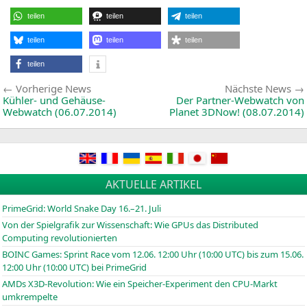
teilen
teilen
teilen
teilen
teilen
teilen
teilen
Beitragsnavigation
Vorherige
Vorherige News
Nächste News
News:
Kühler- und Gehäuse-
Der Partner-Webwatch von
Webwatch (06.07.2014)
Planet 3DNow! (08.07.2014)
AKTUELLE ARTIKEL
PrimeGrid: World Snake Day 16.–21. Juli
Von der Spielgrafik zur Wissenschaft: Wie GPUs das Distributed
Computing revolutionierten
BOINC
Games: Sprint Race vom 12.06. 12:00 Uhr (10:00
UTC
) bis zum 15.06.
12:00 Uhr (10:00
UTC
) bei PrimeGrid
AMDs X3D-Revolution: Wie ein Speicher-Experiment den CPU-Markt
umkrempelte