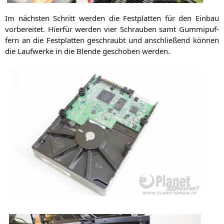
Im nächs­ten Schritt wer­den die Fest­plat­ten für den Ein­bau
vor­be­rei­tet. Hier­für wer­den vier Schrau­ben samt Gum­mi­puf­
fern an die Fest­plat­ten geschraubt und anschlie­ßend kön­nen
die Lauf­wer­ke in die Blen­de gescho­ben werden.