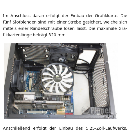
Im Anschluss dar­an erfolgt der Ein­bau der Gra­fik­kar­te. Die
fünf Slot­blen­den sind mit einer Stre­be gesi­chert, wel­che sich
mit­tels einer Rän­del­schrau­be lösen lässt. Die maxi­ma­le Gra­
fik­kar­ten­län­ge beträgt 320 mm.
Anschlie­ßend erfolgt der Ein­bau des 5,25-Zoll-Laufwerks.