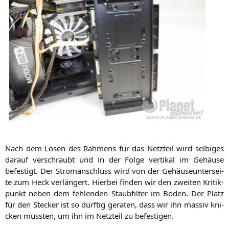
Nach dem Lösen des Rah­mens für das Netz­teil wird sel­bi­ges
dar­auf ver­schraubt und in der Fol­ge ver­ti­kal im Gehäu­se
befes­tigt. Der Strom­an­schluss wird von der Gehäu­se­un­ter­sei­
te zum Heck ver­län­gert. Hier­bei fin­den wir den zwei­ten Kri­tik­
punkt neben dem feh­len­den Staub­fil­ter im Boden. Der Platz
für den Ste­cker ist so dürf­tig gera­ten, dass wir ihn mas­siv kni­
cken muss­ten, um ihn im Netz­teil zu befestigen.