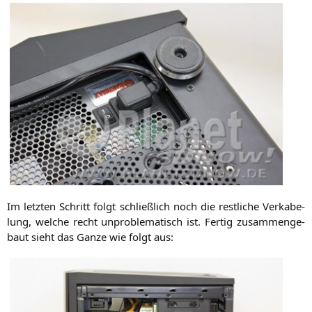
Im letz­ten Schritt folgt schließ­lich noch die rest­li­che Ver­ka­be­
lung, wel­che recht unpro­ble­ma­tisch ist. Fer­tig zusam­men­ge­
baut sieht das Gan­ze wie folgt aus: