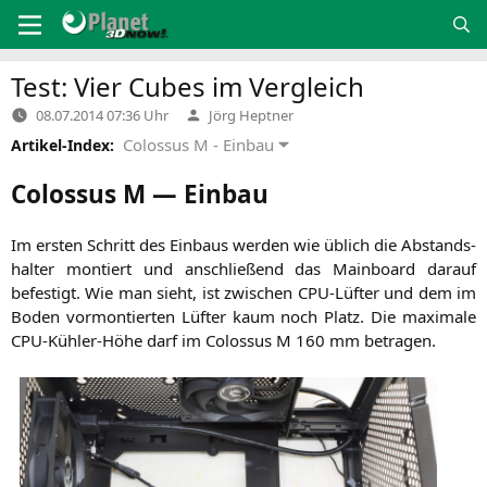
Zum
Inhalt
springen
Test: Vier Cubes im Vergleich
Verfasst
08.07.2014 07:36 Uhr
Jörg Heptner
von
Colossus M - Einbau
Artikel-Index:
Colossus M — Einbau
Im ers­ten Schritt des Ein­baus wer­den wie üblich die Abstands­
hal­ter mon­tiert und anschlie­ßend das Main­board dar­auf
befes­tigt. Wie man sieht, ist zwi­schen CPU-Lüf­ter und dem im
Boden vor­mon­tier­ten Lüf­ter kaum noch Platz. Die maxi­ma­le
CPU-Küh­ler-Höhe darf im Colos­sus M 160 mm betragen.