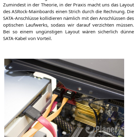
Zumin­dest in der Theo­rie, in der Pra­xis macht uns das Lay­out
des ASRock-Main­boards einen Strich durch die Rech­nung. Die
SATA-Anschlüs­se kol­li­die­ren näm­lich mit den Anschlüs­sen des
opti­schen Lauf­werks, sodass wir dar­auf ver­zich­ten müs­sen.
Bei so einem ungüns­ti­gen Lay­out wären sicher­lich dün­ne
SATA-Kabel von Vorteil.